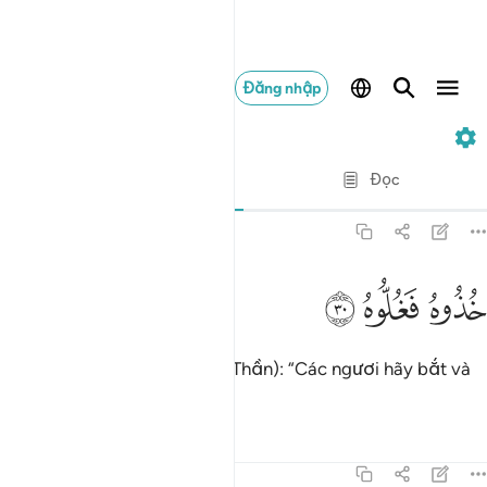
Đăng nhập
69. Al-Haqqah
Từng câu từng chữ
Đọc
Bản dịch
: Translation Pioneers Center
69:30
ﳋ
ذوه فغلوه ٣٠
ﳌ
ﳍ
ُذُوهُ فَغُلُّوهُ ٣٠
(Allah sẽ phán với các Thiên Thần): “Các ngươi hãy bắt và
xích hắn lại.”
Tafsirs
Bài học
Suy ngẫm
69:31