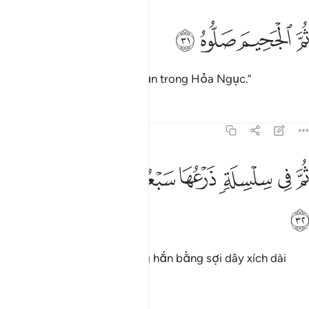
ﳎ
ﳏ
م الجحيم صلوه ٣١
ﳐ
ﳑ
ُمَّ ٱلْجَحِيمَ صَلُّوهُ ٣١
“Rồi các ngươi hãy nướng hắn trong Hỏa Ngục.”
Tafsirs
Bài học
Suy ngẫm
69:32
ﳒ
ﳓ
ﳔ
ﳕ
ﳖ
م في سلسلة ذرعها سبعون ذراعا فاسلكوه ٣٢
ﳗ
ﳘ
ُمَّ فِى سِلْسِلَةٍۢ ذَرْعُهَا سَبْعُونَ ذِرَاعًۭا فَٱسْلُكُوهُ ٣٢
ﳙ
“Sau đó, các ngươi hãy xiềng hắn bằng sợi dây xích dài
bảy mươi khuỷu tay.”