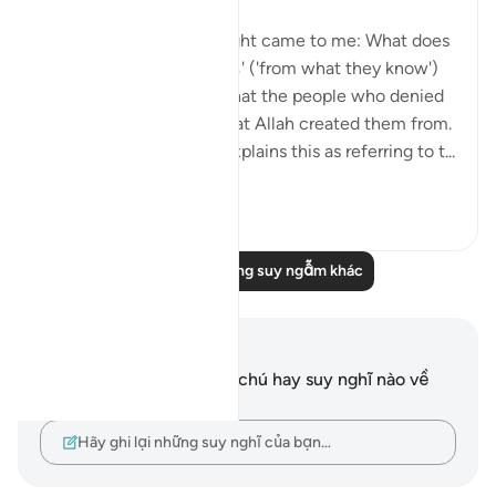
While reciting, this thought came to me: What does
Allah mean by 'مما يعلمون' ('from what they know')
in context? It suggests that the people who denied
the messenger know what Allah created them from.
The Tafsir of Ibn Kathir explains this as referring to t...
Xem tiếp
1
1
Đọc thêm những suy ngẫm khác
Ghi chú và suy ngẫm
Bạn không có bất kỳ ghi chú hay suy nghĩ nào về
câu thơ này.
Hãy ghi lại những suy nghĩ của bạn…