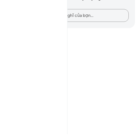
câu thơ này.
Hãy ghi lại những suy nghĩ của bạn…
Notes
placeholders
close