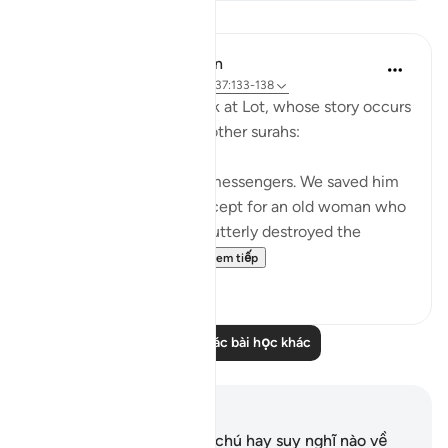
Bài học
In the Shade of the Quran
31 tuần trước
·
Tham chiếu
ayah 37:133-138
Here, we take a brief look at Lot, whose story occurs
after Abraham's story in other surahs:
Lot was also one of Our messengers. We saved him
and all his household, except for an old woman who
stayed behind. Then We utterly destroyed the
others. Surely you pa...
Xem tiếp
0
0
Đọc thêm các bài học khác
Ghi chú và suy ngẫm
Bạn không có bất kỳ ghi chú hay suy nghĩ nào về