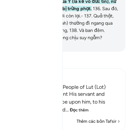
đình của Y.
135
.
Trừ vợ của Y (là kẻ vô đức tin), nữ
ta sẽ ở cùng đám người bị trừng phạt.
136
.
Sau đó,
TA đã hủy diệt đám người còn lại.-
137
.
Quả thật,
các ngươi (hỡi dân Makkah) thường đi ngang qua
(chỗ của) họ vào buổi sáng,
138
.
Và ban đêm.
Nhưng sao các ngươi không chịu suy ngẫm?
-
Ruwwad Center
Đọc Tafsir
Ibn Kathir (Abridged)
The Destruction of the People of Lut (Lot)
Allah tells us that He sent His servant and
Messenger Lut, peace be upon him, to his
people, and they denied
…
Đọc thêm
Thêm các bản Tafsir