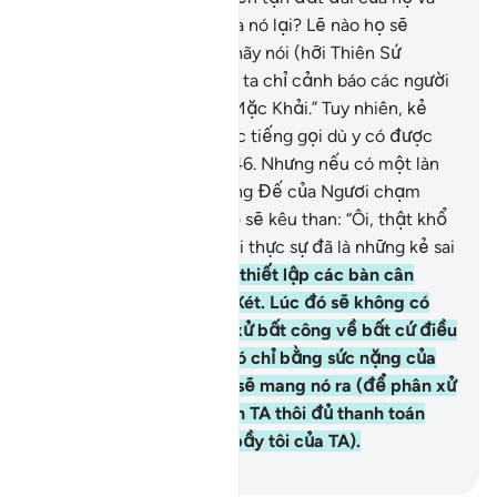
thu hẹp dần ranh giới của nó lại? Lẽ nào họ sẽ
chiến thắng?
45
.
Ngươi hãy nói (hỡi Thiên Sứ
Muhammad!): “Quả thật, ta chỉ cảnh báo các người
(hỡi nhân loại) theo Lời Mặc Khải.” Tuy nhiên, kẻ
điếc sẽ không nghe được tiếng gọi dù y có được
cảnh báo đi chăng nữa.
46
.
Nhưng nếu có một làn
hơi trừng phạt của Thượng Đế của Ngươi chạm
đến họ thì chắc chắn họ sẽ kêu than: “Ôi, thật khổ
thân chúng tôi! Chúng tôi thực sự đã là những kẻ sai
quấy.”
47
.
Rồi đây TA sẽ thiết lập các bàn cân
công lý vào Ngày Phán Xét. Lúc đó sẽ không có
một linh hồn nào bị đối xử bất công về bất cứ điều
gì, cho dù một điều gì đó chỉ bằng sức nặng của
một hạt cải thì TA cũng sẽ mang nó ra (để phân xử
công minh). Và một mình TA thôi đủ thanh toán
(các việc làm của đám bầy tôi của TA).
-
Ruwwad Center