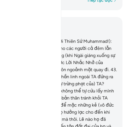
Từng từ một
Tiếp tục đọc
Đọc trong ngữ cảnh
Chương 21, Trang 326, Juz 17
42
.
Ngươi hãy bảo họ (hỡi Thiên Sứ Muhammad!):
“Ai sẽ canh giữ an toàn cho các người cả đêm lẫn
ngày khỏi Đấng Độ Lượng (khi Ngài giáng xuống sự
trừng phạt)?” Không, trước Lời Nhắc Nhở của
Thượng Đế của họ, họ luôn ngoảnh mặt quay đi.
43
.
Hay lẽ nào họ có những thần linh ngoài TA đứng ra
che chở họ tránh khỏi (sự trừng phạt của) TA?
(Những thần linh đó) sẽ không thể tự cứu lấy mình
và cũng không tự bảo vệ bản thân tránh khỏi TA
được.
44
.
Không! TA chỉ để mặc những kẻ (vô đức
tin) này và cha mẹ của họ hưởng lạc cho đến khi
tuổi thọ của họ dài thêm mà thôi. Lẽ nào họ đã
không thấy việc TA đã đến tận đất đai của họ và