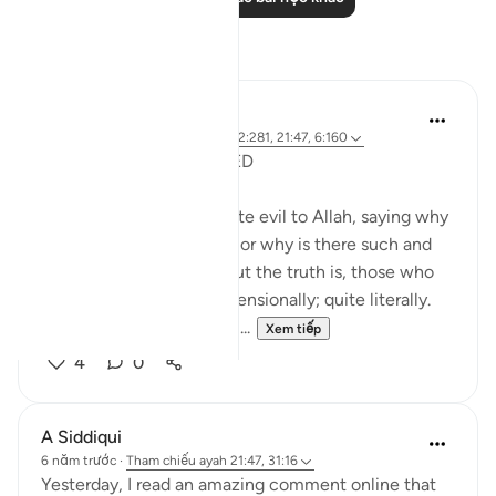
Suy ngẫm
Shafowan W. Mahmood
31 tuần trước
·
Tham chiếu
ayah 2:281, 21:47, 6:160
NONE WILL BE WRONGED
Many disbelievers attribute evil to Allah, saying why
did so and so suffer such or why is there such and
such a natural disaster. But the truth is, those who
disbelieve think one-dimensionally; quite literally.
For many, there is no life ...
Xem tiếp
4
0
A Siddiqui
6 năm trước
·
Tham chiếu
ayah 21:47, 31:16
Yesterday, I read an amazing comment online that