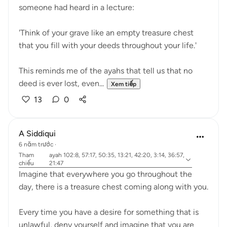
someone had heard in a lecture:
'Think of your grave like an empty treasure chest
that you fill with your deeds throughout your life.'
This reminds me of the ayahs that tell us that no
deed is ever lost, even...
Xem tiếp
13
0
A Siddiqui
6 năm trước
·
Tham
ayah 102:8, 57:17, 50:35, 13:21, 42:20, 3:14, 36:57,
chiếu
21:47
Imagine that everywhere you go throughout the
day, there is a treasure chest coming along with you.
Every time you have a desire for something that is
unlawful, deny yourself and imagine that you are