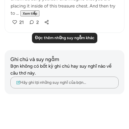
placing it inside of this treasure chest. And then try
to ...
Xem tiếp
21
2
Đọc thêm những suy ngẫm khác
Ghi chú và suy ngẫm
Bạn không có bất kỳ ghi chú hay suy nghĩ nào về
câu thơ này.
Hãy ghi lại những suy nghĩ của bạn…