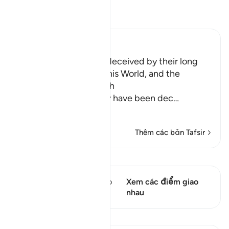
Đọc Tafsir
Ibn Kathir (Abridged)
How the Idolators are deceived by their long
and luxurious Lives in this World, and the
Explanation of the Truth
Allah explains that they have been dec
…
Đọc thêm
Thêm các bản Tafsir
Xem Qiraat
Câu thơ này có 1 Các giao
Xem các điểm giao
điểm
nhau
Bài học