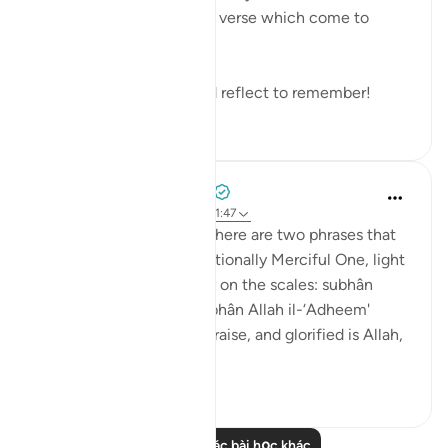
these verses or any other verse which come to
mind.
Remember to reflect and reflect to remember!
19
0
Prophetic Commentary
8 năm trước
·
Tham chiếu
ayah 21:47
Abu Hurayrah narrates: 'There are two phrases that
are beloved to the Exceptionally Merciful One, light
on the tongue, but heavy on the scales: subhân
Allahi wabihamdi and subhân Allah il-‘Adheem'
(glroified is Allah in His praise, and glorified is Allah,
the ...
Xem tiếp
0
0
Đọc thêm các bài học khác