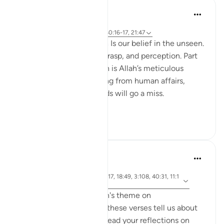
Hammad Fahim
2 năm trước
·
Tham chiếu
ayah 40:46-50, 1:4, 40:16-17, 21:47
A central part of our faith Is our belief in the unseen.
It is a realm beyond our grasp, and perception. Part
of our Iman in the unseen is Allah’s meticulous
judgement, where nothing from human affairs,
rights, liabilities or rewards will go a miss.
Everything...
Xem tiếp
18
0
Hammad Fahim
2 năm trước
·
Tham
ayah 14:42, 21:47, 40:17, 18:49, 3:108, 40:31, 11:1
chiếu
02
As we explore this month's theme on
#DivineJustice
, what do these verses tell us about
Justice? I would love to read your reflections on