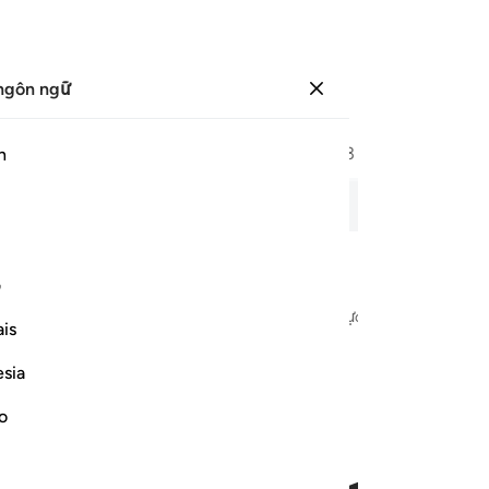
ngôn ngữ
Đăng nhập
Trang
322
Juz
17
/
Hizb
33
h
phets
 giải, bản ghi âm, nghĩa từng từ và phiên âm.
ف
danh Allah - Đấng Rất Mực Độ Lượng, Đấng Rất Mực Khoan Dung
is
esia
no
 ١