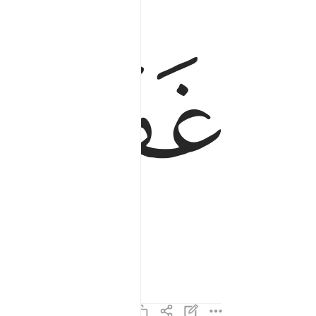
ﱆ
ﱇ
ngoảnh mặt làm ngơ.