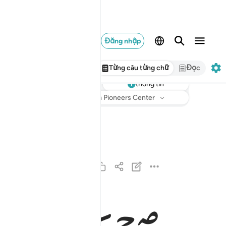
Đăng nhập
Từng câu từng chữ
Đọc
thông tin
Nghe
Bản dịch
: Translation Pioneers Center
اقترب للناس حسابهم وهم في غفلة معرضون ١
ٱقْتَرَبَ لِلنَّاسِ حِسَابُهُمْ وَهُمْ فِى غَفْلَةٍۢ مُّعْرِضُونَ