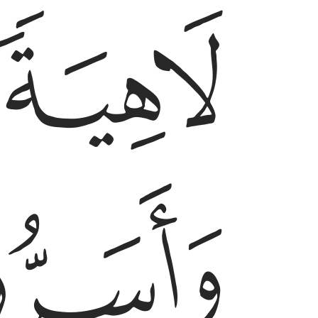
ﱕ
لَاهِيَةًۭ قُلُوبُهُمْ ۗ وَأَسَرُّوا۟ ٱلنَّجْوَى ٱلَّذِينَ ظَلَمُوا۟ هَلْ هَـٰذَآ
ﱘ