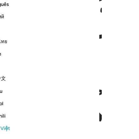
guês
ий
ไทย
e
ﱄ
ﱅ
中文
u
ol
ili
 Việt