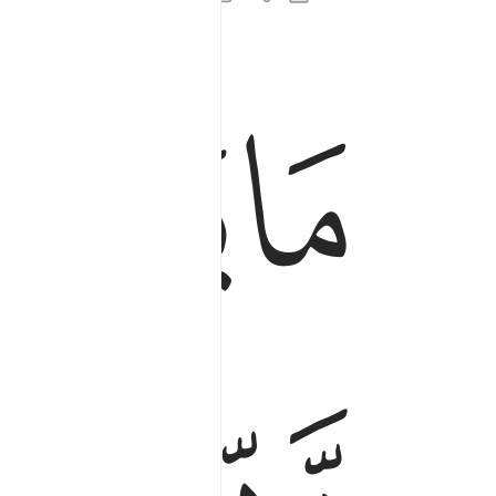
ﱉ
ﱊ
ما ياتيهم من ذكر من ربهم محدث الا استمعوه وهم ي
مَا يَأْتِيهِم مِّن ذِكْرٍۢ مِّن رَّبِّهِم مُّحْدَثٍ إِلَّا ٱسْتَمَعُوهُ و