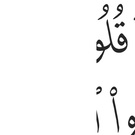
ﱖﱗ
 إِلَّا بَشَرٌۭ مِّثْلُكُمْ ۖ أَفَتَأْتُونَ ٱلسِّحْرَ وَأَنتُمْ تُبْصِرُونَ ٣
ﱙ