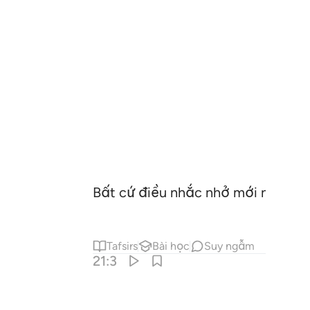
Bất cứ điều nhắc nhở mới nào từ T
Tafsirs
Bài học
Suy ngẫm
21:3