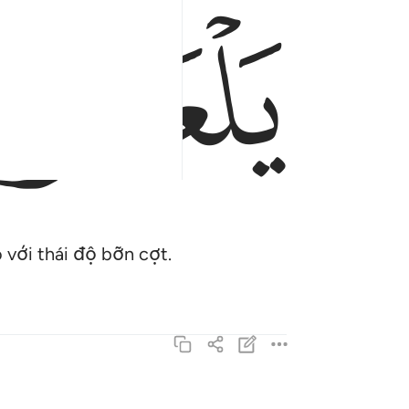
ﱓ
với thái độ bỡn cợt.
لاهية قلوبهم واسروا النجوى الذين ظلموا هل هاذا ا