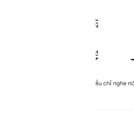
ﱔ
hượng Đế của họ đến với họ, họ đều chỉ nghe nó 
لا بشر مثلكم افتاتون السحر وانتم تبصرون ٣