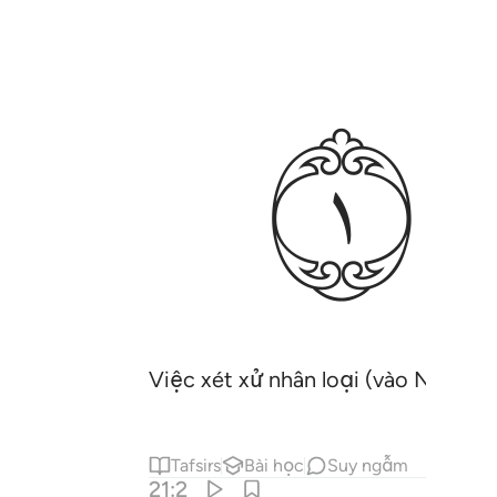
ﱈ
Việc xét xử nhân loại (vào Ngày 
Tafsirs
Bài học
Suy ngẫm
21:2