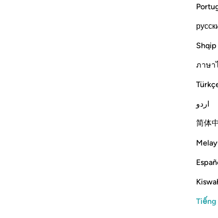
Portu
русск
Shqip
ภาษา
Türkç
اردو
简体
Melay
Españ
Kiswah
Tiếng