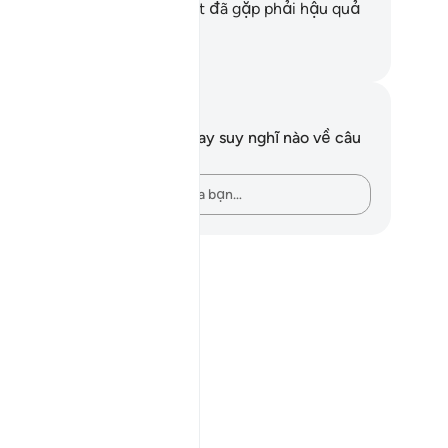
y nhìn xem những kẻ thối nát đã gặp phải hậu quả
ư thế nào.
uwwad Center
i chú và suy ngẫm
n không có bất kỳ ghi chú hay suy nghĩ nào về câu
ơ này.
Hãy ghi lại những suy nghĩ của bạn…