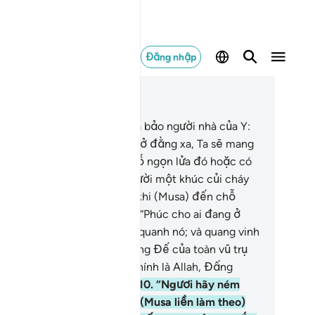
Đăng nhập
c trong ngữ cảnh
ơng 27, Trang 377, Juz 19
(Ngươi hãy nhớ lại) khi Musa bảo người nhà của Y:
a đã nhìn thấy một ngọn lửa ở đằng xa, Ta sẽ mang
 cho các người tin tức từ chỗ ngọn lửa đó hoặc có
ể Ta sẽ mang về cho các người một khúc củi cháy
 các người sưởi ấm.”
8
.
Rồi khi (Musa) đến chỗ
ọn lửa thì có tiếng gọi, bảo: “Phúc cho ai đang ở
n lửa và cho ai đang ở xung quanh nó; và quang vinh
 trong sạch thay Allah, Thượng Đế của toàn vũ trụ
vạn vật.”
9
.
“Hỡi Musa, TA chính là Allah, Đấng
yền Lực, Đấng Sáng Suốt.”
10
.
“Ngươi hãy ném
iếc gậy của Ngươi xuống.” (Musa liền làm theo)