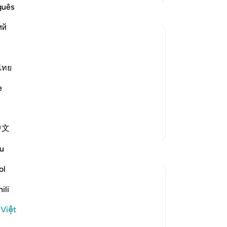
nh
guês
Y 
ий
ph
ch
cả
tu
ไทย
th
him and gave him mighty, dazzling
e
Du
Fir`awn and his people, but they
mìn
nh
中文
Thêm các bản Tafsir
ph
ôn
u
Suy ngẫm
đá
Nh
ol
R Hussain-Farnsworth
ch
5 tuần trước
·
Tham chiếu
ayah 27:10
ili
“Đâ
SubhanAllah, this verse is so powerful and
đố
 Việt
really shows me that Allah SWT is all-
th
knowing and all-seeing.