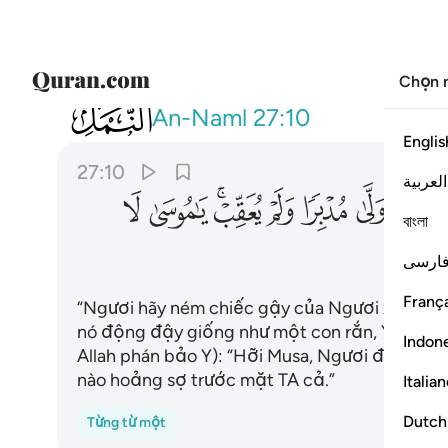
Chọn 
027
والق عصاك فلما راها تهتز كانها جان و
An-Naml
27:10
Englis
27:10
العربية
ﲣ
ﲤ
ﲥ
ﲦ
ﲧﲨ
ﲩ
ﲪ
বাংলা
ﲱ
ارسی
França
“Ngươi hãy ném chiếc gậy của Ngươi xuống.” (
nó động đậy giống như một con rắn, Y liền bỏ
Indon
Allah phán bảo Y): “Hỡi Musa, Ngươi đừng hoả
nào hoảng sợ trước mặt TA cả.”
Italia
Dutch
Từng từ một