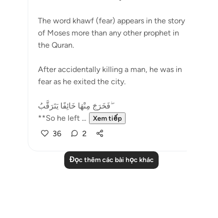
The word khawf (fear) appears in the story
of Moses more than any other prophet in
the Quran.
After accidentally killing a man, he was in
fear as he exited the city.
فَخَرَجَ مِنْهَا خَائِفًا يَتَرَقَّبُ ۖ
**So he left ...
Xem tiếp
36
2
Đọc thêm các bài học khác