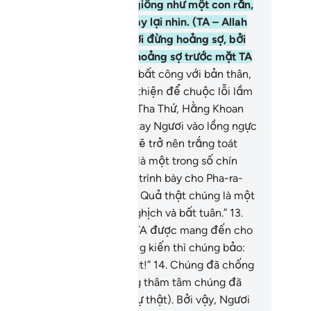
ưng khi thấy nó động đậy giống như một con rắn,
liền bỏ chạy không dám quay lại nhìn. (TA – Allah
án bảo Y): “Hỡi Musa, Ngươi đừng hoảng sợ, bởi
ưa từng có vị Thiên Sứ nào hoảng sợ trước mặt TA
.”
11
.
“Ngoại trừ những ai đã bất công với bản thân,
y nhiên, sau đó họ làm điều thiện để chuộc lỗi lầm
ì quả thật TA là Đấng Hằng Tha Thứ, Hằng Khoan
ng.”
12
.
“Ngươi hãy cho bàn tay Ngươi vào lồng ngực
h, khi rút ra bàn tay Ngươi sẽ trở nên trắng toát
ưng không phải là bệnh. Đó là một trong số chín
ép lạ[2], Ngươi hãy mang đi trình bày cho Pha-ra-
g và đám thuộc hạ của hắn. Quả thật chúng là một
m người ương ngạnh, đại nghịch và bất tuân.”
13
.
ưng khi những phép lạ của TA được mang đến cho
úng để chúng tận mắt chứng kiến thì chúng bảo:
y rõ ràng là một trò ảo thuật!”
14
.
Chúng đã chống
i và ngạo mạn mặc dù trong thâm tâm chúng đã
ừa nhận (các phép lạ đó là sự thật). Bởi vậy, Ngươi