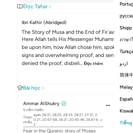
Portu
Đọc Tafsir
русск
Ibn Kathir (Abridged)
Shqip
The Story of Musa and the End of Fir`awn
Here Allah tells His Messenger Muhammad ﷺ about what happened to Musa, peace
ภาษา
be upon him, how Allah chose him, spoke with 
Türkç
signs and overwhelming proof, and sent him to 
denied the proof, disbeli
…
اردو
Đọc thêm
简体
Melay
Bài học
Españ
Ammar AlShukry
5 năm trước
·
Kiswah
ayah 28:31, 28:25, 28:33, 28:21, 27:10, 2
Tham
0:21, 20:67-68, 26:21, 20:45-46, 26:61-6
chiếu
Tiếng
2
Fear in the Quranic story of Moses