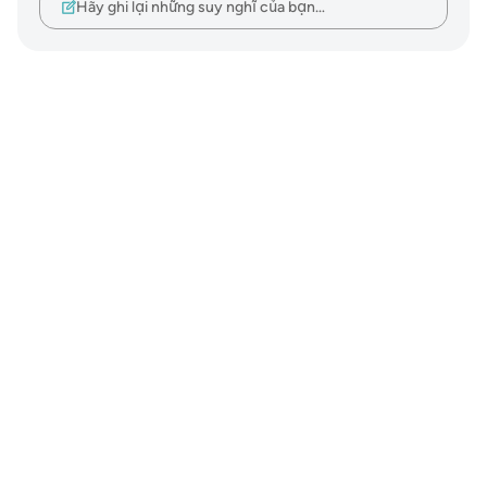
Hãy ghi lại những suy nghĩ của bạn…
Notes
placeholders
close