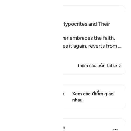
Ibn Kathir (Abridged)
Characteristics of the Hypocrites and Their
Destination
Allah states that whoever embraces the faith,
reverts from it, embraces it again, reverts from
…
Đọc thêm
Thêm các bản Tafsir
Xem Qiraat
Câu thơ này có 1 Các giao
Xem các điểm giao
điểm
nhau
Bài học
In the Shade of the Quran