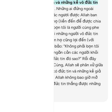
những kẻ giả tạo đức tin và những kẻ vô đức tin
vào trong Hỏa Ngục.
141
.
Những ai đứng ngoài
quan sát các ngươi, khi các ngươi được Allah ban
cho sự thắng lợi thì bọn họ (liền đến để được chia
phần) bảo: “Chẳng phải bọn tôi là người cùng phe
với các vị hay sao?” Và khi những người vô đức tin
chiếm phần thắng thì bọn họ cũng lại đến (với
những kẻ vô đức tin đó), bảo: “Không phải bọn tôi
đã giúp đỡ các người và ngăn cản các người khỏi
tay của những người có đức tin đó sao?” Rồi đây
vào Ngày Phán Xét Cuối Cùng, Allah sẽ phân xử giữa
các ngươi (những người có đức tin và những kẻ giả
tạo đức tin), và tất nhiên Allah không bao giờ mở
đường cho những kẻ vô đức tin thắng được những
người có đức tin.
-
Ruwwad Center
Đọc Tafsir