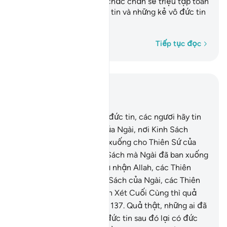
giống như bọn họ. Allah chắc chắn sẽ triệu tập toàn
bộ những kẻ giả tạo đức tin và những kẻ vô đức tin
vào trong Hỏa Ngục.
Từng từ một
Tiếp tục đọc
Đọc trong ngữ cảnh
Chương 4, Trang 100, Juz 5
136
.
Hỡi những người có đức tin, các ngươi hãy tin
nơi Allah, nơi Thiên Sứ của Ngài, nơi Kinh Sách
(Qur’an) mà Ngài đã ban xuống cho Thiên Sứ của
Ngài cũng như các Kinh Sách mà Ngài đã ban xuống
trước đây. Người nào phủ nhận Allah, các Thiên
Thần của Ngài, các Kinh Sách của Ngài, các Thiên
Sứ của Ngài và Ngày Phán Xét Cuối Cùng thì quả
thật y đã lầm lạc quá xa.
137
.
Quả thật, những ai đã
có đức tin rồi phủ nhận đức tin sau đó lại có đức