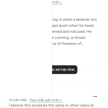
31 tuần trước
·
Tham chiếu
ayah 4:140
Ridiculing God's Words
The first degree of hypocrisy is when a believer sits
with other people and keeps quiet when he hears
God's revelations being denied and ridiculed. He
may call that tolerance, or cunning, or broad-
mindedness, or acceptance of freedom of...
Xem tiếp
0
0
Đọc thêm các bài học khác
Suy ngẫm
Zimam uhi
15 tuần trước
·
Tham chiếu
ayah 4:140
I believe this would be the same in other cases as