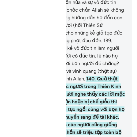
tin rồi phủ nhận đức tin lần nữa và sự vô đức tin
càng tăng cường hơn thì chắc chắn Allah sẽ không
tha thứ cho họ và sẽ không hướng dẫn họ đến con
đường (chân lý).
138
.
Ngươi (hỡi Thiên Sứ
Muhammad) hãy báo tin cho những kẻ giả tạo đức
tin rằng bọn họ sẽ bị trừng phạt đau đớn.
139
.
Những ai nhận lấy những kẻ vô đức tin làm người
bảo hộ thay vì những người có đức tin, lẽ nào họ
muốn tìm quyền vinh ở nơi bọn người đó chăng?
Quả thật, mọi quyền lực và vinh quang (thật sự)
đều chỉ thuộc về một mình Allah.
140
.
Quả thật,
Ngài đã ban lệnh cho các ngươi trong Thiên Kinh
(Qur’an) rằng khi các ngươi nghe thấy các lời mặc
khải của Allah bị phủ nhận hoặc bị chế giễu thì
các ngươi chớ đừng tiếp tục ngồi cùng với bọn họ
nữa cho tới khi bọn họ chuyển sang đề tài khác,
còn không thì chắc chắn các ngươi cũng giống
như bọn họ. Allah chắc chắn sẽ triệu tập toàn bộ