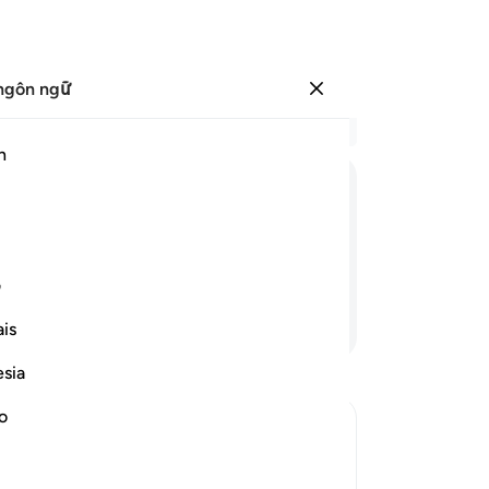
ngôn ngữ
Đăng nhập
Đọ
h
Chư
1
.
ﱶ
ﱷ
ﱸ
về
gư
sứ
ف
Ch
Tiếp tục đọc
is
6
.
tr
esia
dư
có
no
vớ
mộ