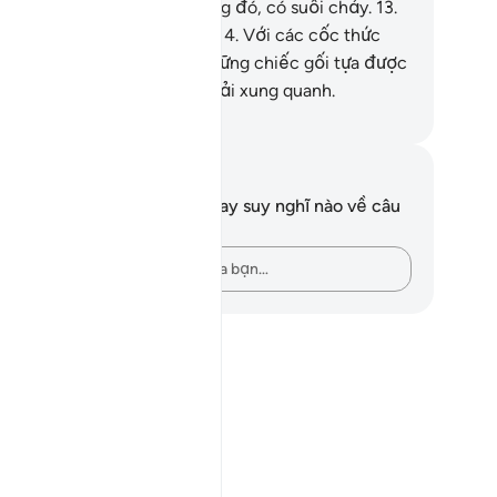
he thấy lời sàm bậy.
12
.
Trong đó, có suối chảy.
13
.
ong đó, có các bệ ngồi cao.
14
.
Với các cốc thức
ng được dọn sẵn.
15
.
Với những chiếc gối tựa được
p thành hàng.
16
.
Có thảm trải xung quanh.
uwwad Center
i chú và suy ngẫm
n không có bất kỳ ghi chú hay suy nghĩ nào về câu
ơ này.
Hãy ghi lại những suy nghĩ của bạn…