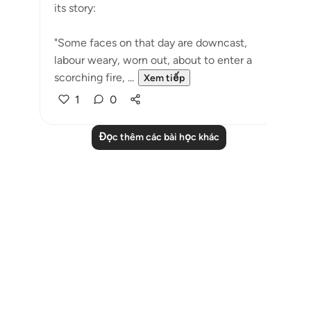
its story:
"Some faces on that day are downcast,
labour weary, worn out, about to enter a
scorching fire, ...
Xem tiếp
1
0
Đọc thêm các bài học khác