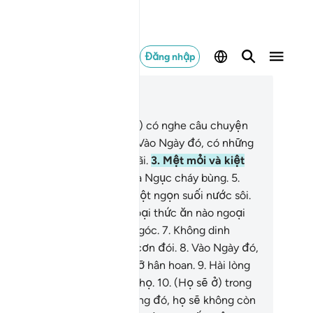
Đăng nhập
c trong ngữ cảnh
ơng 88, Trang 592, Juz 30
Ngươi (Thiên Sứ Muhammad) có nghe câu chuyện
 biến cố tràn ngập chưa?
2
.
Vào Ngày đó, có những
ơng mặt sẽ ảm đạm vì sợ hãi.
3
.
Mệt mỏi và kiệt
c.
4
.
Chúng sẽ vào trong Hỏa Ngục cháy bùng.
5
.
úng sẽ được cho uống từ một ngọn suối nước sôi.
Chúng sẽ không có bất cứ loại thức ăn nào ngoại
ừ một loại cây đắng đầy gai góc.
7
.
Không dinh
ỡng cũng chẳng làm vơi đi cơn đói.
8
.
Vào Ngày đó,
 những gương mặt sẽ rạng rỡ hân hoan.
9
.
Hài lòng
i sự nỗ lực và phấn đấu của họ.
10
.
(Họ sẽ ở) trong
t ngôi vườn trên cao.
11
.
Trong đó, họ sẽ không còn