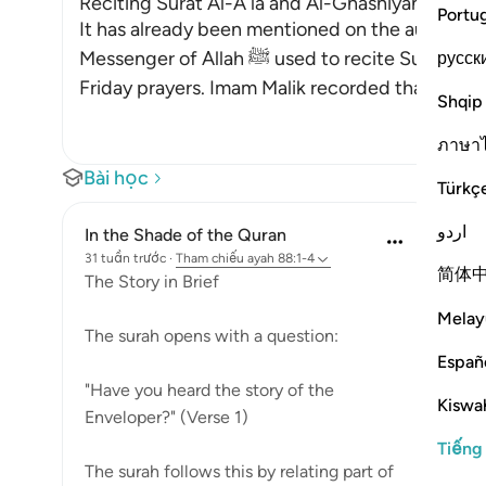
Reciting Surat Al-A`la and Al-Ghashiyah in the 
Portu
It has already been mentioned on the authority
Messenger of Allah ﷺ used to recite Surat Al-A`la (87) and Al-Ghashiyah in the `Id and
русск
Friday prayers. Imam Malik recorded that Ad-D
Shqip
ภาษา
Bài học
Türkç
اردو
In the Shade of the Quran
31 tuần trước
·
Tham chiếu
ayah 88:1-4
简体
The Story in Brief
Melay
The surah opens with a question:
Españ
"Have you heard the story of the
Kiswah
Enveloper?" (Verse 1)
Tiếng
The surah follows this by relating part of