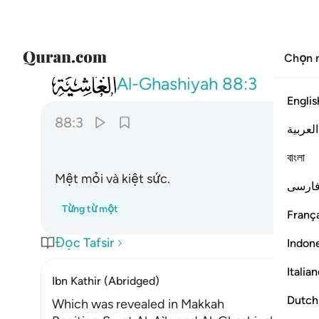
Chọn 
088
عاملة ناصبة ٣
Al-Ghashiyah
88:3
Englis
88:3
العربية
বাংলা
Mệt mỏi và kiệt sức.
ارسی
Từng từ một
França
Đọc Tafsir
Indon
Italia
Ibn Kathir (Abridged)
Dutch
Which was revealed in Makkah