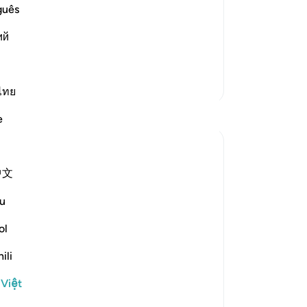
Friday Prayer
ng
guês
 of An-Nu`man bin Bashir that the
Tr
ий
uố
…
sắ
Đọc thêm
-
R
Thêm các bản Tafsir
ไทย
Gh
Suy ngẫm
e
Bạ
th
Sana Warsame
2 năm trước
·
Tham chiếu
ayah 88:7, 88:3
中文
Earlier in verse 3 talks about working hard
and feeling exhausted, while verse 7
u
describes the food of hell as not
ol
nourishing or satisfying hunger.
ili
I believe these two verses are connected
because those who disbelieve were never
 Việt
content to stay within the li...
Xem tiếp