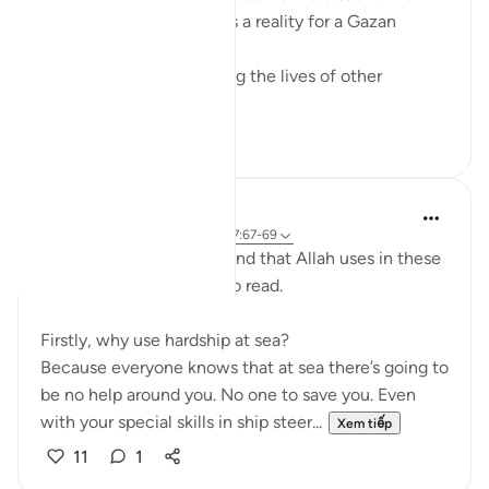
dramatic movie. Alas, it is a reality for a Gazan
doctor, Dr Alaa Al-Najjar.
While she was busy saving the lives of other
children...
Xem tiếp
8
2
Humairah
4 năm trước
·
Tham chiếu
ayah 17:67-69
The analogy of sea and land that Allah uses in these
few verses are exciting to read.
Firstly, why use hardship at sea?
Because everyone knows that at sea there’s going to
be no help around you. No one to save you. Even
with your special skills in ship steer...
Xem tiếp
11
1