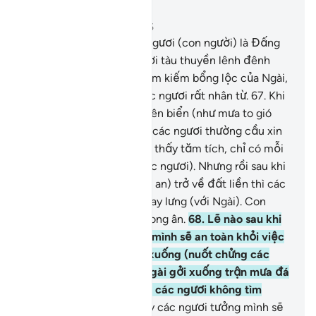
Đọc trong ngữ cảnh
Chương 17, Trang 289, Juz 15
66
.
Thượng Đế của các ngươi (con người) là Đấng
đã chế ngự cho các ngươi tàu thuyền lênh đênh
trên biển để các ngươi tìm kiếm bổng lộc của Ngài,
quả thật Ngài đối với các ngươi rất nhân từ.
67
.
Khi
các ngươi gặp điều dữ trên biển (như mưa to gió
lớn) thì các thần linh mà các ngươi thường cầu xin
khấn vái chúng lại không thấy tăm tích, chỉ có mỗi
mình Ngài (Allah) (với các ngươi). Nhưng rồi sau khi
Ngài cứu các ngươi (bình an) trở về đất liền thì các
ngươi lại ngoảnh mặt quay lưng (với Ngài). Con
người quả thật thường vong ân.
68
.
Lẽ nào sau khi
lên bờ, các ngươi tưởng mình sẽ an toàn khỏi việc
Ngài làm cho (đất) sụp xuống (nuốt chửng các
ngươi) hoặc khỏi việc Ngài gởi xuống trận mưa đá
trừng phạt các ngươi rồi các ngươi không tìm
được ai giúp đỡ?
69
.
Hay các ngươi tưởng mình sẽ