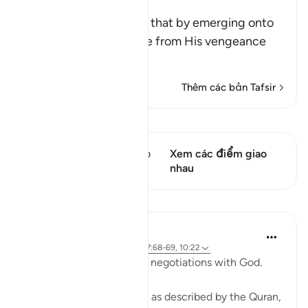
too
Allah says, do you think that by emerging onto
dry land you will be safe from His vengeance
and punis
…
Đọc thêm
Thêm các bản Tafsir
Xem Qiraat
Câu thơ này có 1 Các giao
Xem các điểm giao
điểm
nhau
Bài học
Ammar AlShukry
4 năm trước
·
Tham chiếu
ayah 17:68-69, 10:22
⁣Storms make you go into negotiations with God. ⁣⁣
It could be a storm at sea as described by the Quran,