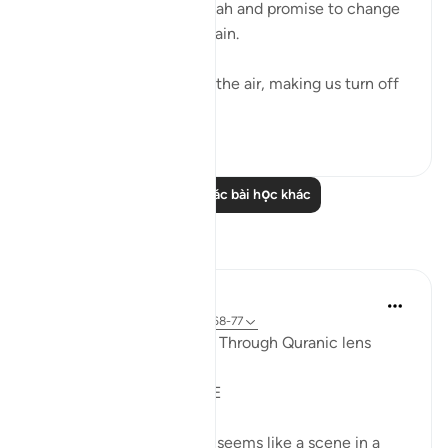
where people implore Allah and promise to change
if they live to see land again. ⁣⁣
It could be turbulence in the air, making us turn off
our movie a...
Xem tiếp
38
3
Đọc thêm các bài học khác
Suy ngẫm
Syaari Ab Rahman
năm ngoái
·
Tham chiếu
ayah 17:68-77
AL ISRAA SERIES ~ Gaza Through Quranic lens
Ayat 68 - 77
EXPELLING ARROGANCE
Losing all your 9 children seems like a scene in a