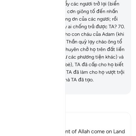
an toàn khỏi việc Ngài đẩy các ngươi trở lại (biển
khơi) lần nữa rồi Ngài gởi cơn giông tố đến nhấn
chìm các ngươi bởi sự vong ơn của các ngươi; rồi
các ngươi không tìm thấy ai chống trả được TA?
70
.
Quả thật, TA đã ưu đãi cho con cháu của Adam (khi
TA ra lệnh bảo các Thiên Thần quỳ lạy chào ông tổ
Adam của họ) và TA đã chuyên chở họ trên đất liền
(bằng động vật cũng như các phương tiện khác) và
trên biển khơi (bằng tàu bè), TA đã cấp cho họ biết
bao bổng lộc tốt đẹp, và TA đã làm cho họ vượt trội
hơn nhiều tạo vật khác mà TA đã tạo.
-
Ruwwad Center
Đọc Tafsir
Ibn Kathir (Abridged)
Does not the Punishment of Allah come on Land