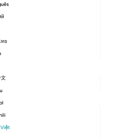
vi
guês
 against Them
Mu
 of the Prophet , saw him and the
ий
đi
he magnificent miracles Allah aided
ch
 him and separated themselves f
…
đư
nh
ไทย
ti
Thêm các bản Tafsir
e
nh
ph
-
R
中文
Xem các điểm giao nhau
Gh
u
Bạ
ol
th
ili
telling him to leave the unbelievers to
 Việt
status then when they utterly distressed: