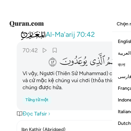
Chọn 
070
فذرهم يخوضوا ويلعبوا حتى يلاقوا يوم
Al-Ma'arij
70:42
Englis
70:42
العربية
ﱏ
ﱐ
ﱑ
ﱒ
বাংলা
Vì vậy, Ngươi (Thiên Sứ Muhammad) cứ mặc k
ارسی
và cứ mặc kệ chúng vui chơi (thỏa thích) cho
chúng được hứa.
França
Indon
Từng từ một
Italia
Đọc Tafsir
Dutch
Ibn Kathir (Abridged)