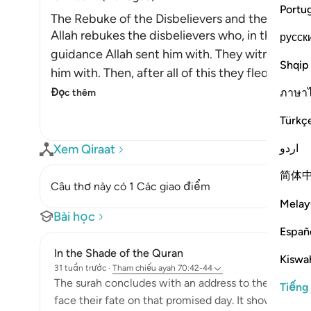
Portu
The Rebuke of the Disbelievers and the Threat
Allah rebukes the disbelievers who, in the time
русск
guidance Allah sent him with. They witnessed t
Shqip
him with. Then, after all of this they fled from
ภาษา
Đọc thêm
Türkç
اردو
Xem Qiraat
简体
Câu thơ này có 1 Các giao điểm
Melay
Bài học
Españ
In the Shade of the Quran
Kiswah
31 tuần trước
·
Tham chiếu
ayah 70:42-44
The surah concludes with an address to the Prophet 
Tiếng
face their fate on that promised day. It shows their 