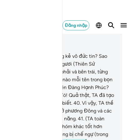
Đăng nhập
c trong ngữ cảnh
ơng 70, Trang 570, Juz 29
.
Chuyện gì xảy ra cho những kẻ vô đức tin? Sao
úng lại vội vàng phủ nhận Ngươi (Thiên Sứ
hammad)?
37
.
Từ phía bên phải và bên trái, từng
óm, từng nhóm một?
38
.
Lẽ nào mỗi tên trong bọn
úng khao khát được vào Thiên Đàng Hạnh Phúc?
.
Không bao giờ có chuyện đó! Quả thật, TA đã tạo
úng từ những thứ mà chúng biết.
40
.
Vì vậy, TA thề
i Thượng Đế của các điểm ở phương Đông và các
ểm phương Tây rằng TA toàn năng.
41
.
(TA toàn
ng) cho việc thay thế một nhóm khác tốt hơn
úng và TA chắc chắn sẽ không bị chế ngự (trong