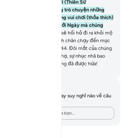
ệc làm đó).
42
.
Vì vậy, Ngươi (Thiên Sứ
hammad) cứ mặc kệ chúng trò chuyện những
ều vô ích và cứ mặc kệ chúng vui chơi (thỏa thích)
o đến khi chúng giáp mặt với Ngày mà chúng
ợc hứa.
43
.
Ngày mà chúng sẽ hối hả đi ra khỏi mộ
ư thể chúng (cố gắng) nhanh chân chạy đến mục
êu (đã định sẵn cho chúng).
44
.
Đôi mắt của chúng
ìn gục xuống một cách hèn hạ, sự nhục nhã bao
ủ chúng. Đó là Ngày mà chúng đã được hứa!
uwwad Center
i chú và suy ngẫm
n không có bất kỳ ghi chú hay suy nghĩ nào về câu
ơ này.
Hãy ghi lại những suy nghĩ của bạn…