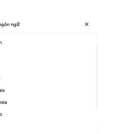
ngôn ngữ
Đăng nhập
Đọ
h
Chư
36
ﱊ
ﱋ
ﱌ
ﱍ
ﱎ
ch
Mu
ệ chúng trò chuyện những điều vô ích
nh
ف
 đến khi chúng giáp mặt với Ngày mà
ch
is
39
ch
esia
Tiếp tục đọc
bở
đi
no
nă
ch