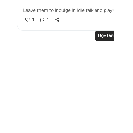
Leave them to indulge in idle talk and play until they
1
1
Đọc thêm các bài 
Notes
placeholders
close