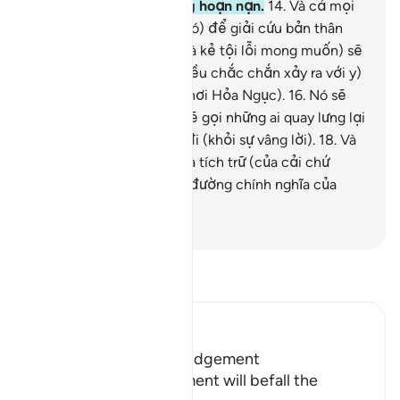
đã hết lòng cùng y trong hoạn nạn.
14
.
Và cả mọi
thứ trên trái đất (nếu y có) để giải cứu bản thân
mình.
15
.
(Những điều mà kẻ tội lỗi mong muốn) sẽ
không bao giờ xảy ra, (điều chắc chắn xảy ra với y)
sẽ là ngọn lửa rực cháy (nơi Hỏa Ngục).
16
.
Nó sẽ
làm tróc da đầu.
17
.
Nó sẽ gọi những ai quay lưng lại
(với sự thật) và ngoảnh đi (khỏi sự vâng lời).
18
.
Và
(những ai chỉ) tom góp và tích trữ (của cải chứ
không chi dùng cho con đường chính nghĩa của
Allah).
-
Ruwwad Center
Đọc Tafsir
Ibn Kathir (Abridged)
Terrors of the Day of Judgement
Allah says that the torment will befall the