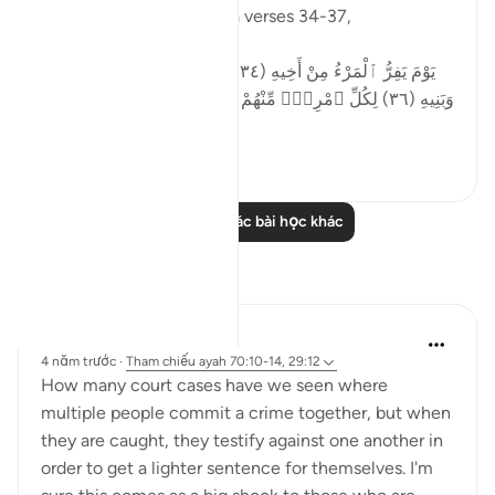
Allah said in Surah ‘Abasa verses 34-37,
يَوْمَ يَفِرُّ ٱلْمَرْءُ مِنْ أَخِيهِ (٣٤) وَأُمِّهِۦ وَأَبِيهِ (٣٥) وَصَـٰحِبَتِهِۦ
وَبَنِيهِ (٣٦) لِكُلِّ ٱمْرِئٍۢ مِّنْهُمْ يَوْمَئِذٍۢ شَأْنٌۭ يُغْنِيهِ (٣٧)
O...
Xem tiếp
0
0
Đọc thêm các bài học khác
Suy ngẫm
A Siddiqui
4 năm trước
·
Tham chiếu
ayah 70:10-14, 29:12
How many court cases have we seen where
multiple people commit a crime together, but when
they are caught, they testify against one another in
order to get a lighter sentence for themselves. I'm