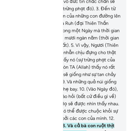
thách thức).
2
.
Những kẻ vô đức tin chắc chắn sẽ
không thể tránh khỏi (sự trừng phạt đó).
3
.
Đến từ
nơi Allah, Đấng Chủ Nhân của những con đường lên
trời.
4
.
Các Thiên Thần và Ruh (đại Thiên Thần
Jibril) đi lên chầu Ngài trong một Ngày mà thời gian
của nó kéo dài bằng năm mươi ngàn năm (thời gian
của con người trên trái đất).
5
.
Vì vậy, Ngươi (Thiên
Sứ Muhammad) hãy kiên nhẫn chịu đựng cho thật
tốt.
6
.
Thật vậy, chúng thấy nó (sự trừng phạt của
Ngày Sau) rất xa vời.
7
.
Còn TA (Allah) thấy nó rất
gần.
8
.
Ngày mà bầu trời sẽ giống như sự tan chảy
của đồng khi được nấu.
9
.
Và những quả núi giống
như những sợi lông cừu nhẹ bay.
10
.
(Vào Ngày đó),
sẽ không có người bạn nào hỏi (bất cứ điều gì về)
người bạn của mình.
11
.
Họ sẽ được nhìn thấy nhau.
Kẻ tội lỗi sẽ ước rằng y có thể được chuộc khỏi sự
trừng phạt của Ngày đó bởi các con của mình.
12
.
Cả vợ và anh em của y.
13
.
Và cả bà con ruột thịt