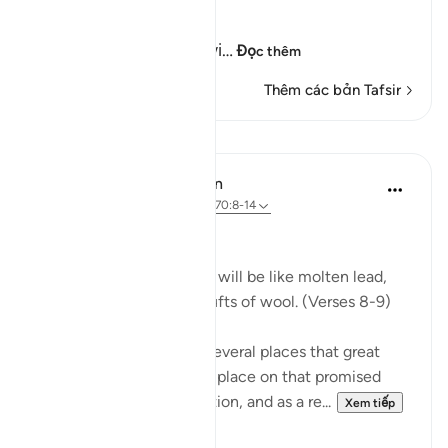
disbelievers.
يَوْمَ تَكُونُ السَّمَآءُ كَالْمُهْلِ
(The Day that the sky wi
…
Đọc thêm
Thêm các bản Tafsir
Bài học
In the Shade of the Quran
31 tuần trước
·
Tham chiếu
ayah 70:8-14
Celestial Events
On the day when the sky will be like molten lead,
and the mountains like tufts of wool. (Verses 8-9)
The Qur'an mentions in several places that great
celestial events will take place on that promised
day, the Day of Resurrection, and as a re...
Xem tiếp
0
0