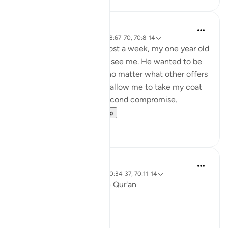
Hammad Fahim
2 năm trước
·
Tham chiếu
ayah 43:67-70, 70:8-14
After being away for almost a week, my one year old
son was super excited to see me. He wanted to be
picked up and held, and no matter what other offers
were proposed to him to allow me to take my coat
off, he would not for a second compromise.
SubhanAllah. Al...
Xem tiếp
31
14
Ola Shoubaki
3 năm trước
·
Tham chiếu
ayah 80:34-37, 70:11-14
Linguistic Gems from the Qur'an
Day Fifteen: Kinship