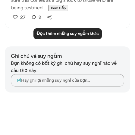
sure this comes as a big shock to those who are
being testified ...
Xem tiếp
27
2
Đọc thêm những suy ngẫm khác
Ghi chú và suy ngẫm
Bạn không có bất kỳ ghi chú hay suy nghĩ nào về
câu thơ này.
Hãy ghi lại những suy nghĩ của bạn…