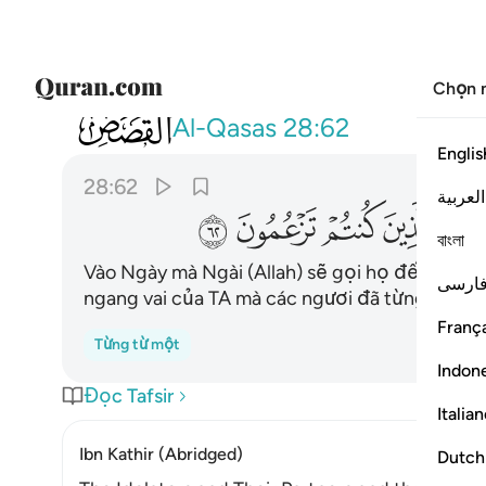
Chọn 
028
ويوم يناديهم فيقول اين شركايي الذين ك
Al-Qasas
28:62
Englis
28:62
العربية
ﱪ
ﱫ
ﱬ
ﱭ
বাংলা
Vào Ngày mà Ngài (Allah) sẽ gọi họ đến rồi Ng
ارسی
ngang vai của TA mà các ngươi đã từng khẳng
França
Từng từ một
Indon
Đọc Tafsir
Italia
Ibn Kathir (Abridged)
Dutch