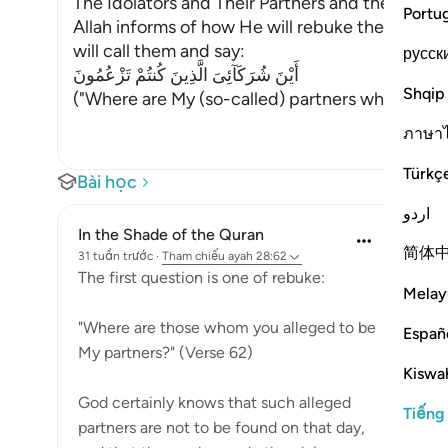
The Idolators and Their Partners and the Emni
Portu
Allah informs of how He will rebuke the idolat
will call them and say:
русск
أَيْنَ شُرَكَآئِىَ الَّذِينَ كُنتُمْ تَزْعُمُونَ
Shqip
("Where are My (so-called) partners whom you 
ภาษา
Türkç
Bài học
اردو
In the Shade of the Quran
简体
31 tuần trước
·
Tham chiếu
ayah 28:62
The first question is one of rebuke:
Melay
"Where are those whom you alleged to be
Españ
My partners?" (Verse 62)
Kiswah
God certainly knows that such alleged
Tiếng
partners are not to be found on that day,