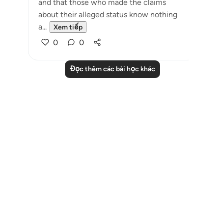
and that those who made the claims
about their alleged status know nothing
a...
Xem tiếp
0
0
Đọc thêm các bài học khác
Notes
placeholders
close