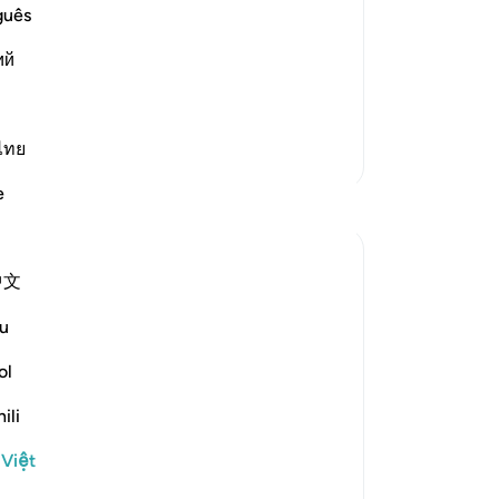
ty between Them in the Hereafter
họ
guês
ors on the Day of Resurrection, when He
tô
ий
kh
bả
used to assert") mean
…
Đọc thêm
ng
tr
ไทย
Thêm các bản Tafsir
nh
e
Suy ngẫm
ph
gọ
lại
Hana Alasry
中文
bạ
6 năm trước
·
Tham chiếu
ayah 57:20, 28:58-64, 6:8
kh
u
Again the same promise, Allah will never
Nh
punish a people unless they've denied the
hà
ol
message after being sent a messenger
th
ili
and Allah is most Just! So just in fact, that
-
R
He gave the more flexible option to the
 Việt
disbelievers. In Surat Al=an'aam, they
Gh