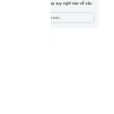
n không có bất kỳ ghi chú hay suy nghĩ nào về câu
ơ này.
Hãy ghi lại những suy nghĩ của bạn…