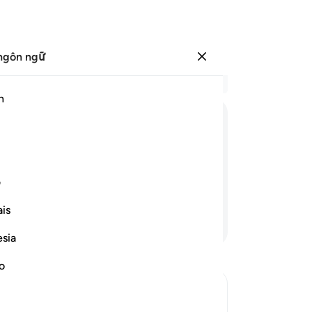
ngôn ngữ
Đăng nhập
Đọ
h
Chư
61
ﱥ
ﱦ
ﱧ
ﱨ
ﱩ
tố
gi
ài sẽ phán: “Đâu là những thần linh
củ
ف
 định trước đây?”
Ph
is
62
Tiếp tục đọc
sẽ
esia
mà
Nh
no
vớ
là