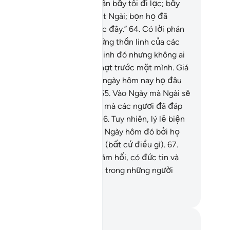
 đi giống như việc tự bản thân bầy tôi đi lạc; bầy
i vô can với bọn họ trước mặt Ngài; bọn họ đã
ông thờ phượng bầy tôi trước đây.”
64
.
Có lời phán
o họ: “Các ngươi hãy gọi những thần linh của các
ươi!” Họ đã gọi những thần linh đó nhưng không ai
ả lời họ và họ sẽ thấy hình phạt trước mặt mình. Giá
ư họ tuân theo Chỉ Đạo (thì ngày hôm nay họ đâu
ải chịu cảnh như thế này!).
65
.
Vào Ngày mà Ngài sẽ
i họ đến, phán: “Đâu là điều mà các ngươi đã đáp
 các vị Thiên Sứ (của TA)?”
66
.
Tuy nhiên, lý lẽ biện
ch sẽ mù mịt đối với họ vào Ngày hôm đó bởi họ
ông thể hỏi han vấn kế nhau (bất cứ điều gì).
67
.
ưng đối với ai biết ăn năn sám hối, có đức tin và
nh thiện thì may ra sẽ là một trong những người
ành công.
uwwad Center
i chú và suy ngẫm