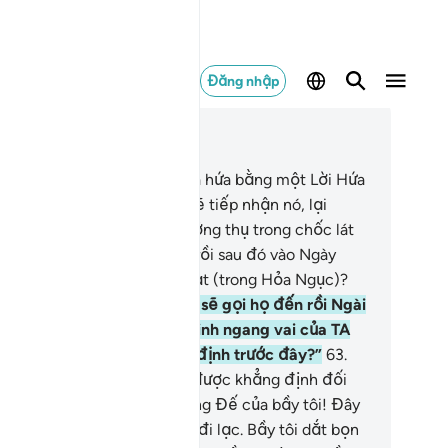
Đăng nhập
c trong ngữ cảnh
ơng 28, Trang 393, Juz 20
.
Lẽ nào một người mà TA đã hứa bằng một Lời Hứa
t đẹp, cái mà y chắc chắn sẽ tiếp nhận nó, lại
ống với kẻ mà TA đã cho hưởng thụ trong chốc lát
a cõi trần tục (tạm bợ) này rồi sau đó vào Ngày
án Xét y sẽ phải bị trừng phạt (trong Hỏa Ngục)?
.
Vào Ngày mà Ngài (Allah) sẽ gọi họ đến rồi Ngài
 phán: “Đâu là những thần linh ngang vai của TA
 các ngươi đã từng khẳng định trước đây?”
63
.
ững kẻ mà Lời (kết tội) đã được khẳng định đối
i bọn họ sẽ thưa: “Lạy Thượng Đế của bầy tôi! Đây
 những kẻ mà bầy tôi đã dắt đi lạc. Bầy tôi dắt bọn