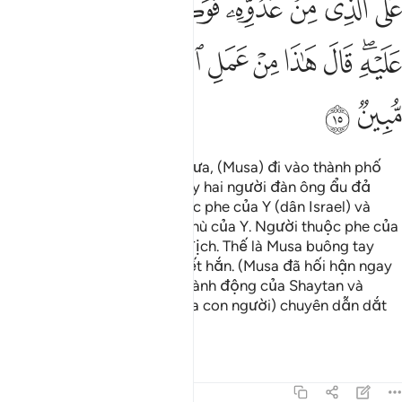
ﱣ
ﱤ
ﱥ
ﱦ
ﱧ
ﱨ
ﱩ
ﱪﱫ
ﱬ
ﱭ
ﱮ
ﱯ
ﱰﱱ
ﱲ
ﱳ
ﱴ
ﱵ
ﱶ
(Có một lần) vào buổi ban trưa, (Musa) đi vào thành phố
lúc thị dân không để ý, Y thấy hai người đàn ông ẩu đả
nhau nơi đó; một người thuộc phe của Y (dân Israel) và
người kia thuộc phe của kẻ thù của Y. Người thuộc phe của
Y gọi Y tiếp tay đánh lại kẻ địch. Thế là Musa buông tay
đánh kẻ thù và đã lỡ giết chết hắn. (Musa đã hối hận ngay
sau đó), bảo: “Đây đúng là hành động của Shaytan và
Shaytan rõ thật là kẻ thù (của con người) chuyên dẫn dắt
(họ) đến với sự lầm lạc.”
Tafsirs
Bài học
Suy ngẫm
28:16