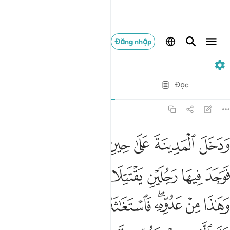
Đăng nhập
28. Al-Qasas
Từng câu từng chữ
Đọc
Bản dịch
: Translation Pioneers Center
28:15
ﱍ
ﱎ
ﱏ
ﱐ
ﱑ
ﱒ
ﱓ
دخل المدينة على حين غفلة من اهلها فوجد فيها رجلين يقتتلان هاذا
َدَخَلَ ٱلْمَدِينَةَ عَلَىٰ حِينِ غَفْلَةٍۢ مِّنْ أَهْلِهَا فَوَجَدَ فِيهَا رَجُلَيْنِ يَقْتَتِل
ﱔ
ﱕ
ﱖ
ﱗ
ﱘ
ﱙ
ﱚ
ﱛ
ﱜ
ﱝﱞ
ﱟ
ﱠ
ﱡ
ﱢ