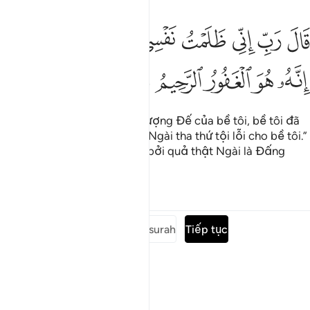
ﱷ
ﱸ
ﱹ
ﱺ
ﱻ
ﱼ
ﱽ
ﱾ
ال رب اني ظلمت نفسي فاغفر لي فغفر له انه هو الغفور الرحيم ١٦
ﱿﲀ
َالَ رَبِّ إِنِّى ظَلَمْتُ نَفْسِى فَٱغْفِرْ لِى فَغَفَرَ لَهُۥٓ ۚ إِنَّهُۥ هُوَ ٱلْغَفُور
ﲁ
ﲂ
ﲃ
ﲄ
ﲅ
(Musa) cầu nguyện: “Lạy Thượng Đế của bề tôi, bề tôi đã
bất công với chính mình, xin Ngài tha thứ tội lỗi cho bề tôi.”
Vậy là Y được Ngài tha thứ, bởi quả thật Ngài là Đấng
Hằng Tha Thứ, Nhân Từ.
Tafsirs
Bài học
Suy ngẫm
Đọc toàn bộ surah
Tiếp tục