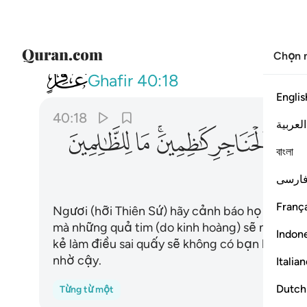
Chọn 
040
وانذرهم يوم الازفة اذ القلوب ل
Ghafir
40:18
Englis
40:18
العربية
ﱖ
ﱗ
ﱘﱙ
ﱚ
ﱛ
বাংলা
ارسی
França
Ngươi (hỡi Thiên Sứ) hãy cảnh báo họ về Ngà
mà những quả tim (do kinh hoàng) sẽ nhảy lê
Indon
kẻ làm điều sai quấy sẽ không có bạn bè và c
nhờ cậy.
Italia
Dutch
Từng từ một