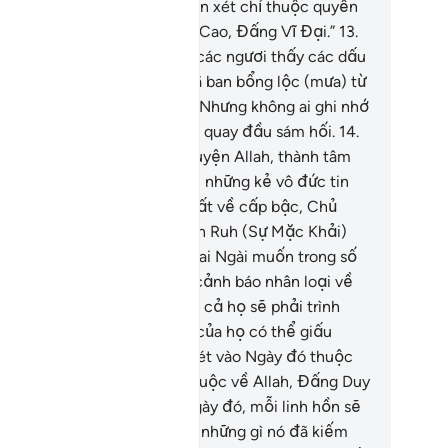
c ngươi lại tin. Do đó, sự phán xét chỉ thuộc quyền
a một mình Allah, Đấng Tối Cao, Đấng Vĩ Đại.”
13
.
ài là Đấng đã phơi bày cho các ngươi thấy các dấu
ệu của Ngài và chính Ngài đã ban bổng lộc (mưa) từ
ên trời xuống cho các ngươi. Nhưng không ai ghi nhớ
ều đó ngoại trừ những người quay đầu sám hối.
14
.
i thế, các ngươi hãy cầu nguyện Allah, thành tâm
i Ngài trong tôn giáo mặc dù những kẻ vô đức tin
ét điều đó.
15
.
Đấng cao nhất về cấp bậc, Chủ
ân của Ngai Vương. Ngài ban Ruh (Sự Mặc Khải)
eo lệnh của Ngài xuống cho ai Ngài muốn trong số
y tôi của Ngài để người đó cảnh báo nhân loại về
ày Hội Ngộ.
16
.
Ngày mà tất cả họ sẽ phải trình
ện. Không có bất cứ điều gì của họ có thể giấu
ếm khỏi Allah. Quyền phán xét vào Ngày đó thuộc
 ai? (Chắc chắn ngày đó) thuộc về Allah, Đấng Duy
ất, Đấng Tối Thượng.
17
.
Ngày đó, mỗi linh hồn sẽ
ợc đền bù (xứng đáng) cho những gì nó đã kiếm