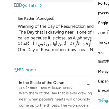
Portu
Đọc Tafsir
русск
Ibn Kathir (Abridged)
Shqip
Warning of the Day of Resurrection and Allah'
`The Day that is drawing near' is one of the nam
ภาษา
called because it is close, as Allah says:
Türkç
أَزِفَتِ الاٌّزِفَةُ - لَيْسَ لَهَا مِن دُونِ اللَّهِ كَاشِفَةٌ
(The Day of Resurrection draws near. None
…
Đọ
اردو
简体
Bài học
Melay
Españ
In the Shade of the Quran
31 tuần trước
·
Tham chiếu
ayah 40:18
Kiswah
Warn them of the Day that is ever drawing
near, when people's hearts will chokingly
Tiếng
come up to the throats. The wrongdoers