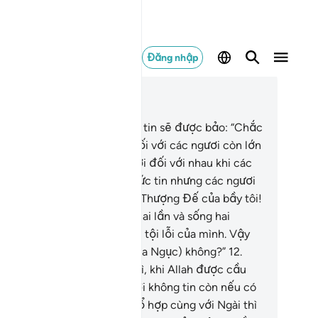
Đăng nhập
c trong ngữ cảnh
ơng 40, Trang 469, Juz 24
.
Quả thật, những kẻ vô đức tin sẽ được bảo: “Chắc
ắn sự căm ghét của Allah đối với các ngươi còn lớn
n sự căm ghét của các ngươi đối với nhau khi các
ươi được kêu gọi đến với đức tin nhưng các ngươi
từ chối.”
11
.
Họ sẽ nói: “Lạy Thượng Đế của bầy tôi!
ài đã làm cho bầy tôi chết hai lần và sống hai
n[2]. Giờ bầy tôi đã thú nhận tội lỗi của mình. Vậy
 cách nào để thoát khỏi (Hỏa Ngục) không?”
12
.
ọ sẽ được bảo): “Đó là bởi vì, khi Allah được cầu
uyện một mình thì các ngươi không tin còn nếu có
c thần linh ngụy tạo được tổ hợp cùng với Ngài thì