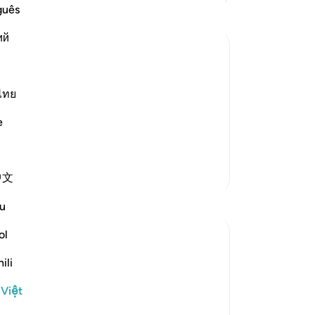
cá
guês
củ
ий
Ng
hi
s judgement on that Day
tr
es of the Day of Judgement. It is so
đi
ไทย
Bở
e
vớ
c thêm
gh
Nh
Thêm các bản Tafsir
中文
th
bầ
Suy ngẫm
u
Ng
di
ol
Abdel-Minem Mustafa
gi
7 năm trước
·
ili
ayah 38:26, 88:1, 56:1, 37:21, 40:15, 50:2
về
Tham
0, 40:18, 30:56, 19:39, 50:34, 101:1-3, 42:
Nh
chiếu
7, 9:18, 64:9, 40:32, 82:14-15, 4:87, 69:1-
 Việt
3, 50:42, 20:15
đư
Allah gives 20 different names for the Day