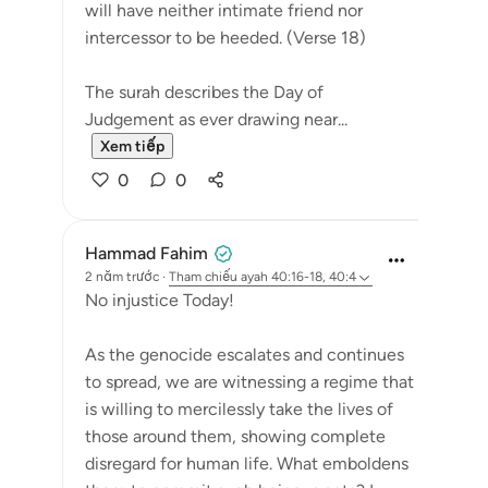
will have neither intimate friend nor
intercessor to be heeded. (Verse 18)
The surah describes the Day of
Judgement as ever drawing near...
Xem tiếp
0
0
Hammad Fahim
2 năm trước
·
Tham chiếu
ayah 40:16-18, 40:4
No injustice Today!
As the genocide escalates and continues
to spread, we are witnessing a regime that
is willing to mercilessly take the lives of
those around them, showing complete
disregard for human life. What emboldens