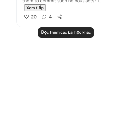
them to commit such heinous acts? I...
Xem tiếp
20
4
Đọc thêm các bài học khác
Notes
placeholders
close