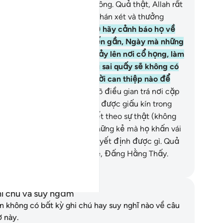
ợc. Ngày đó không có bất công. Quả thật, Allah rất
anh trong việc thanh toán (phán xét và thưởng
ạt).
18
.
Ngươi (hỡi Thiên Sứ) hãy cảnh báo họ về
ày (Phán Xét) đang tiến đến gần, Ngày mà những
ả tim (do kinh hoàng) sẽ nhảy lên nơi cổ họng, làm
hẹt thở. Những kẻ làm điều sai quấy sẽ không có
n bè và cũng không có người can thiệp nào để
ờ cậy.
19
.
Ngài (Allah) biết rõ điều gian trá nơi cặp
t của họ cũng như những gì được giấu kín trong
ng họ.
20
.
Allah sẽ phán quyết theo sự thật (không
 có sự bất công nào), còn những kẻ mà họ khấn vái
oài Ngài hoàn toàn không quyết định được gì. Quả
ật, Allah là Đấng Hằng Nghe, Đấng Hằng Thấy.
uwwad Center
i chú và suy ngẫm
n không có bất kỳ ghi chú hay suy nghĩ nào về câu
ơ này.