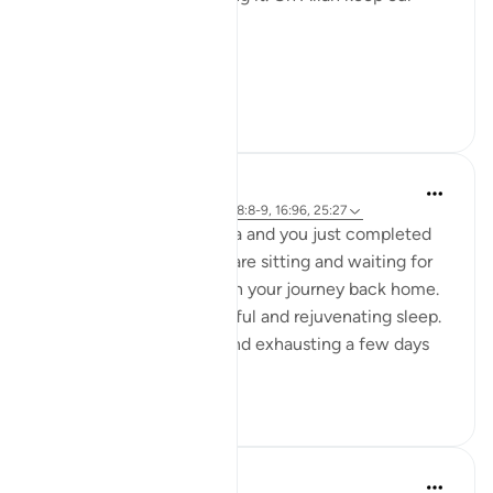
hearts clear and straight.
Aamiin.
11
2
A Siddiqui
5 năm trước
·
Tham chiếu
ayah 88:8-9, 16:96, 25:27
Imagine you are in Mecca and you just completed
your Hajj yesterday. You are sitting and waiting for
your bus so you can begin your journey back home.
You had a night of peaceful and rejuvenating sleep.
What felt so strenuous and exhausting a few days
ago is n...
Xem tiếp
34
5
A Siddiqui