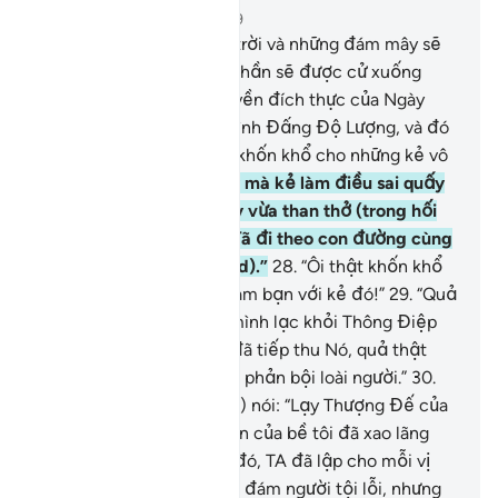
Chương 25, Trang 362, Juz 19
25
.
Và vào Ngày mà bầu trời và những đám mây sẽ
bị tách ra, rồi các Thiên Thần sẽ được cử xuống
đông đảo.
26
.
Vương quyền đích thực của Ngày
hôm đó thuộc về một mình Đấng Độ Lượng, và đó
là ngày đầy khó khăn và khốn khổ cho những kẻ vô
đức tin.
27
.
Và vào Ngày mà kẻ làm điều sai quấy
sẽ vừa cắn đầu ngón tay vừa than thở (trong hối
tiếc): “Ôi giá như mình đã đi theo con đường cùng
với Thiên Sứ (Muhammad).”
28
.
“Ôi thật khốn khổ
thay, ước gì mình đừng làm bạn với kẻ đó!”
29
.
“Quả
thật, chính hắn đã đưa mình lạc khỏi Thông Điệp
Nhắc Nhở sau khi mình đã tiếp thu Nó, quả thật
Shaytan chính là một tên phản bội loài người.”
30
.
Và Thiên Sứ (Muhammad) nói: “Lạy Thượng Đế của
bề tôi, quả thật người dân của bề tôi đã xao lãng
Qur’an này!”
31
.
Như thế đó, TA đã lập cho mỗi vị
Nabi một số kẻ thù trong đám người tội lỗi, nhưng