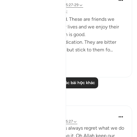
3 năm trước
·
Tham chiếu
ayah 25:27-29
Friends are of three kinds:
1. Those that are like food. These are friends we
need, they are part of our lives and we enjoy their
company. But moderation is good.
2. Those that are like medication. They are bitter
because of their honesty but stick to them fo...
Xem tiếp
26
5
Đọc thêm các bài học khác
Suy ngẫm
gemi hartojo
5 năm trước
·
Tham chiếu
ayah 25:27
Subhannallah we humans always regret what we do
and yet we keep repeating it. Oh Allah keep our