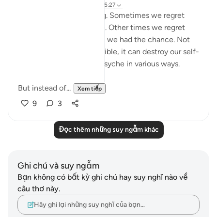
6 năm trước
·
Tham chiếu
ayah 25:27
Regret is a painful feeling. Sometimes we regret
something we have done. Other times we regret
things we didn't do when we had the chance. Not
only does regret feel horrible, it can destroy our self-
esteem and impact our psyche in various ways.
But instead of...
Xem tiếp
9
3
Đọc thêm những suy ngẫm khác
Ghi chú và suy ngẫm
Bạn không có bất kỳ ghi chú hay suy nghĩ nào về
câu thơ này.
Hãy ghi lại những suy nghĩ của bạn…