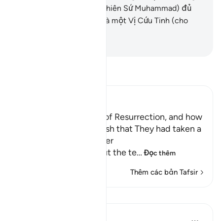
Thượng Đế của Ngươi (Thiên Sứ Muhammad) đủ
làm một Vị Hướng Dẫn và một Vị Cứu Tinh (cho
Ngươi).
-
Ruwwad Center
Đọc Tafsir
Ibn Kathir (Abridged)
The Terrors of the Day of Resurrection, and how
the Wrongdoers will wish that They had taken a
Path with the Messenger
Here Allah tells us about the te
…
Đọc thêm
Thêm các bản Tafsir
Bài học
Taimiyyah Zubair