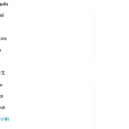
th
guês
đi
ий
tá
câ
eir Atrocities
rment, but He did not torment them in
Sứ
th
ไทย
r Allah allowed the Prophet to migrate
nế
m on the day of Badr. Dur
…
Đọc thêm
e
thì
Thêm các bản Tafsir
xu
ch
中文
Al
Ng
u
họ
cầu
ol
disbelief" (Verse 35)
ch
ili
(t
ers in the Battle of Badr at the hands of the
ph
 Việt
or, which involves extermination,...
ng