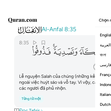
Chọn 
008
وما كان صلاتهم عند البيت الا مكاء وت
Al-Anfal
8:35
Englis
8:35
العربية
ﱝ
ﱞ
ﱟﱠ
ﱡ
বাংলা
ﱦ
ارسی
França
Lễ nguyện Salah của chúng (những kẻ đa thần
ngoài việc huýt sáo và vỗ tay. Vì vậy, các ngư
Indon
các ngươi đã phủ nhận.
Italia
Từng từ một
Dutch
Đọc Tafsir