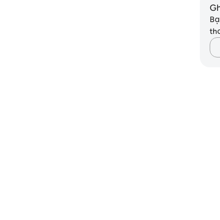
Gh
Bạ
th