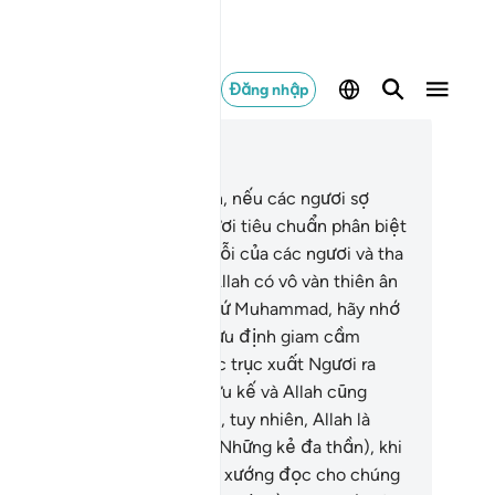
Đăng nhập
c trong ngữ cảnh
ơng 8, Trang 181, Juz 9
.
Hỡi những người có đức tin, nếu các ngươi sợ
lah, Ngài sẽ phú cho các ngươi tiêu chuẩn phân biệt
ẽ phải) đồng thời sẽ xóa tội lỗi của các ngươi và tha
ứ cho các ngươi. Quả thật, Allah có vô vàn thiên ân
đại.
30
.
(Ngươi - hỡi Thiên Sứ Muhammad, hãy nhớ
i) khi những kẻ vô đức tin mưu định giam cầm
ươi hoặc sát hại Ngươi hoặc trục xuất Ngươi ra
ỏi xứ. Chúng hoạch định mưu kế và Allah cũng
ạch định (mưu kế của Ngài), tuy nhiên, Allah là
ng hoạch định ưu việt.
31
.
(Những kẻ đa thần), khi
c Lời Mặc khải của TA được xướng đọc cho chúng