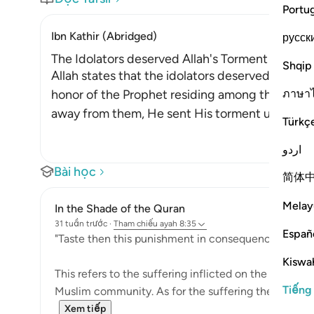
Portu
Ibn Kathir (Abridged)
русск
The Idolators deserved Allah's Torment after Th
Shqip
Allah states that the idolators deserved the to
ภาษา
honor of the Prophet residing among them. Afte
away from them, He sent His torment upon the
Türkç
اردو
Bài học
简体
Melay
In the Shade of the Quran
31 tuần trước
·
Tham chiếu
ayah 8:35
Españ
"Taste then this punishment in consequence of your 
Kiswah
This refers to the suffering inflicted on the unbeliev
Tiếng
Muslim community. As for the suffering they prayed f
Xem tiếp