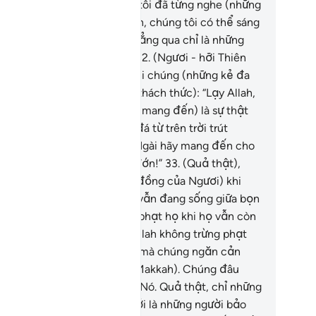
ì chúng bảo: “Thật ra chúng tôi đã từng nghe (những
ều này). Nếu chúng tôi muốn, chúng tôi có thể sáng
c những lời tương tự. Đây chẳng qua chỉ là những
u chuyện cổ tích thời xưa.”
32
.
(Ngươi - hỡi Thiên
 Muhammad, hãy nhớ lại) khi chúng (những kẻ đa
ần) cầu nguyện (mang tính thách thức): “Lạy Allah,
u như điều (mà Muhammad mang đến) là sự thật
 xin Ngài hãy cho trận mưa đá từ trên trời trút
ống đè chúng tôi hoặc xin Ngài hãy mang đến cho
úng tôi một hình phạt đau đớn!”
33
.
(Quả thật),
lah không trừng phạt (cộng đồng của Ngươi) khi
ươi (Thiên Sứ Muhammad) vẫn đang sống giữa bọn
, và Allah cũng không trừng phạt họ khi họ vẫn còn
 xin (TA) tha thứ.
34
.
Sao Allah không trừng phạt
úng (những kẻ đa thần) khi mà chúng ngăn cản
hiên hạ) vào Masjid Haram (Makkah). Chúng đâu
ải là những người bảo quản Nó. Quả thật, chỉ những
ười ngoan đạo (sợ Allah) mới là những người bảo