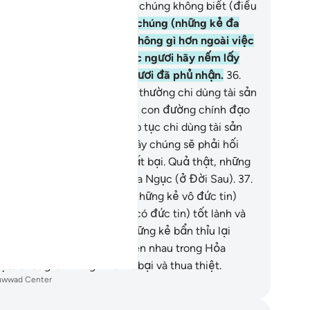
ản Nó. Tuy nhiên, đa số bọn chúng không biết (điều
).
35
.
Lễ nguyện Salah của chúng (những kẻ đa
ần) tại Ngôi Đền (Ka’bah) không gì hơn ngoài việc
ýt sáo và vỗ tay. Vì vậy, các ngươi hãy nếm lấy
nh phạt bởi những gì các ngươi đã phủ nhận.
36
.
ả thật, những kẻ vô đức tin thường chi dùng tài sản
a chúng vào việc ngăn chặn con đường chính đạo
 Allah. Vì vậy, chúng sẽ tiếp tục chi dùng tài sản
a chúng (vào việc đó), rồi đây chúng sẽ phải hối
ếc và cuối cùng chúng sẽ thất bại. Quả thật, những
 vô đức tin sẽ bị đày vào Hỏa Ngục (ở Đời Sau).
37
.
c đích để Allah tách biệt (những kẻ vô đức tin)
n thỉu ra khỏi (những người có đức tin) tốt lành và
 Ngài nhập chung tất cả những kẻ bẩn thỉu lại
ành một đống chất chồng lên nhau trong Hỏa
ục. Chúng là những kẻ thất bại và thua thiệt.
uwwad Center