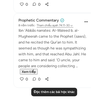
0
0
Prophetic Commentary
8 năm trước
·
Tham chiếu
ayah 74:11-30
Ibn ‘Abbâs narrates: Al-Waleed b. al-
Mugheerah came to the Prophet (saws),
and he recited the Qur’an to him. It
seemed as though he was sympathizing
with him, and that reached Abu Jahl. He
came to him and said: 'O uncle, your
people are considering collecting ...
Xem tiếp
0
0
Đọc thêm các bài học khác