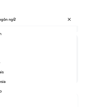
ngôn ngữ
Đăng nhập
Đọ
h
Chư
8
.
ﲿ
ﳀ
ﳁ
ﳂ
ﳃ
sẽ
ti
ra (trần trụi và) một mình (trong bụng
TA
ف
(t
is
ng
Tiếp tục đọc
hi
esia
ch
ba
no
ch
y 