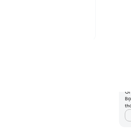
ng
you ready for it? This concept of
Ki
accountability gets emphasized when you
ng
c...
Xem tiếp
bệ
13
2
đi
mu
Đọc thêm những suy ngẫm khác
hư
bi
Ng
nhâ
-
R
Gh
Bạ
th