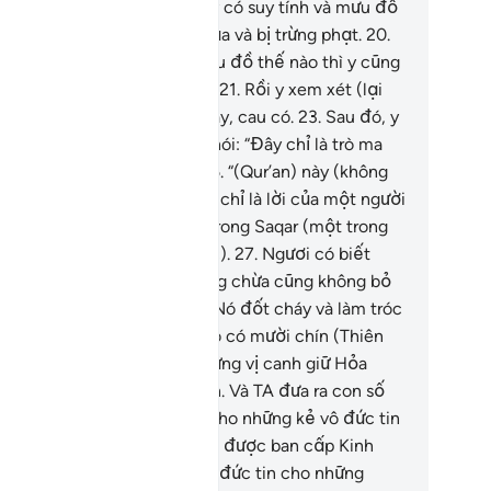
nh và mưu đồ.
19
.
Nhưng dù y có suy tính và mưu đồ
ế nào thì y cũng bị nguyền rủa và bị trừng phạt.
20
.
i cho dù y có suy tính và mưu đồ thế nào thì y cũng
nguyền rủa và bị trừng phạt.
21
.
Rồi y xem xét (lại
t lần nữa).
22
.
Rồi y nhíu mày, cau có.
23
.
Sau đó, y
ay lưng và ngạo mạn.
24
.
Y nói: “Đây chỉ là trò ma
uật có nguồn gốc từ xưa.”
25
.
“(Qur’an) này (không
ải là lời của Thượng Đế mà) chỉ là lời của một người
àm tục.”
26
.
TA sẽ nướng y trong Saqar (một trong
ững tầng cấp của Hỏa Ngục).
27
.
Ngươi có biết
qar là gì không?
28
.
Nó không chừa cũng không bỏ
 (bất cứ kẻ tội lỗi nào).
29
.
Nó đốt cháy và làm tróc
t các lớp da.
30
.
Cai quản nó có mười chín (Thiên
ần).
31
.
TA đã không tạo những vị canh giữ Hỏa
ục ngoại trừ các Thiên Thần. Và TA đưa ra con số
a họ như một sự thử thách cho những kẻ vô đức tin
 để thuyết phục những ai đã được ban cấp Kinh
ch đồng thời để tăng thêm đức tin cho những