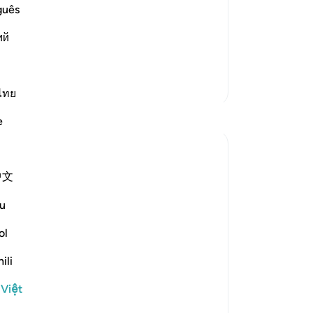
 Magic
tí
guês
 favored with the blessings of this
th
 Allah and he meets them with disbelief
ий
Rồ
lies against Allah's Ayat and
…
bị 
Đọc thêm
mộ
Thêm các bản Tafsir
qu
ไทย
th
Suy ngẫm
e
ph
ph
Esma Esa
nh
6 năm trước
·
Tham chiếu
ayah 74:8-28
中文
Sa
Đăng
Muslim Student Organization & Women
trong
in Islam CCNY
sót
u
Reflections from our sisters during todays
hế
Quran Circle
Th
ol
Ng
8-9:
ili
củ
- These ayat remind us of how we need to
và
 Việt
be accountable for our actions, becasue
Sá
the day of judgment is drawing near - are