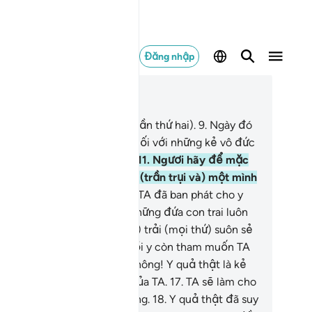
Đăng nhập
c trong ngữ cảnh
ơng 74, Trang 575, Juz 29
Và khi Còi được thổi (trong lần thứ hai).
9
.
Ngày đó
 là một Ngày khó khăn.
10
.
Đối với những kẻ vô đức
n chắc chắn không dễ dàng.
11
.
Ngươi hãy để mặc
 (xử trí) kẻ mà TA đã tạo ra (trần trụi và) một mình
rong bụng mẹ của y).
12
.
Và TA đã ban phát cho y
uồn tài sản dồi dào.
13
.
Và những đứa con trai luôn
ện diện bên cạnh.
14
.
Và (TA) trải (mọi thứ) suôn sẻ
o y (trong cuộc sống).
15
.
Rồi y còn tham muốn TA
n thêm nhiều hơn nữa.
16
.
Không! Y quả thật là kẻ
ống đối các Lời Mặc Khải của TA.
17
.
TA sẽ làm cho
khốn đốn và gian khổ tột cùng.
18
.
Y quả thật đã suy