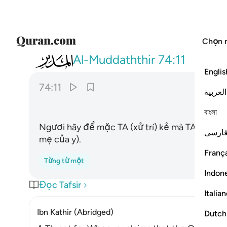
Chọn 
074
ذرني ومن خلقت وحيدا ١١
Al-Muddaththir
74:11
Englis
74:11
العربية
বাংলা
Ngươi hãy để mặc TA (xử trí) kẻ mà TA đã tạo 
ارسی
mẹ của y).
França
Từng từ một
Indon
Đọc Tafsir
Italia
Ibn Kathir (Abridged)
Dutch