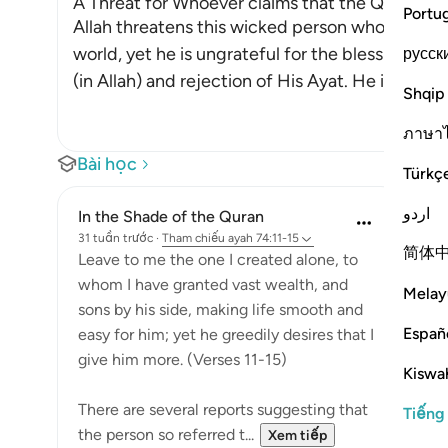
A Threat for Whoever claims that the Qur'an is
Portu
Allah threatens this wicked person whom He has
world, yet he is ungrateful for the blessings of
русск
(in Allah) and rejection of His Ayat. He invents 
Shqip
ภาษา
Bài học
Türkç
اردو
In the Shade of the Quran
31 tuần trước
·
Tham chiếu
ayah 74:11-15
简体
Leave to me the one I created alone, to
whom I have granted vast wealth, and
Melay
sons by his side, making life smooth and
Españ
easy for him; yet he greedily desires that I
give him more. (Verses 11-15)
Kiswah
There are several reports suggesting that
Tiếng
the person so referred t...
Xem tiếp