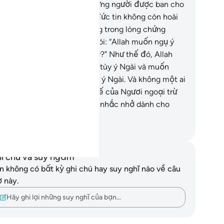
ười tin tưởng; và để cho những người được ban cho
nh Sách và những người có đức tin không còn hoài
hi; và để cho những kẻ mang trong lòng chứng
nh và những kẻ vô đức tin nói: “Allah muốn ngụ ý
ều gì qua hình ảnh thí dụ này?” Như thế đó, Allah
ốn làm lạc hướng kẻ nào là tùy ý Ngài và muốn
ớng dẫn người nào cũng tùy ý Ngài. Và không một ai
ết rõ binh lính của Thượng Đế của Ngươi ngoại trừ
ài. Và (Hỏa Ngục) là một sự nhắc nhở dành cho
n loại.
uwwad Center
i chú và suy ngẫm
n không có bất kỳ ghi chú hay suy nghĩ nào về câu
ơ này.
Hãy ghi lại những suy nghĩ của bạn…