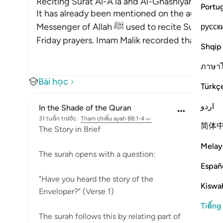
Reciting Surat Al-A`la and Al-Ghashiyah in the 
Portu
It has already been mentioned on the authority
Messenger of Allah ﷺ used to recite Surat Al-A`la (87) and Al-Ghashiyah in the `Id and
русск
Friday prayers. Imam Malik recorded that Ad-D
Shqip
ภาษา
Bài học
Türkç
اردو
In the Shade of the Quran
31 tuần trước
·
Tham chiếu
ayah 88:1-4
简体
The Story in Brief
Melay
The surah opens with a question:
Españ
"Have you heard the story of the
Kiswah
Enveloper?" (Verse 1)
Tiếng
The surah follows this by relating part of