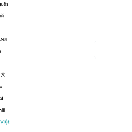
Friday Prayer
ng
guês
 of An-Nu`man bin Bashir that the
Tr
ий
uố
…
sắ
Đọc thêm
-
R
Thêm các bản Tafsir
ไทย
Gh
Suy ngẫm
e
Bạ
th
Sana Warsame
2 năm trước
·
Tham chiếu
ayah 88:7, 88:3
中文
Earlier in verse 3 talks about working hard
and feeling exhausted, while verse 7
u
describes the food of hell as not
ol
nourishing or satisfying hunger.
ili
I believe these two verses are connected
because those who disbelieve were never
 Việt
content to stay within the li...
Xem tiếp