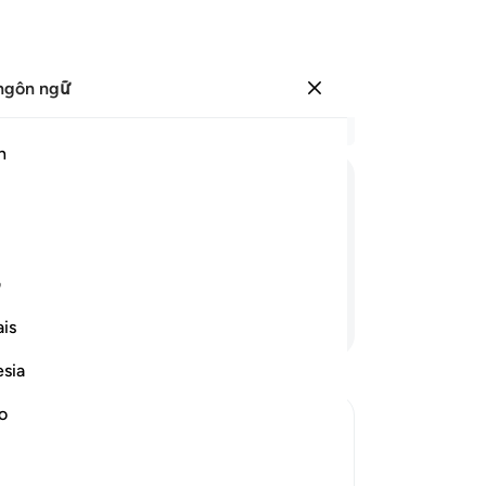
ngôn ngữ
Đăng nhập
Đọ
h
Chư
1
.
ﱶ
ﱷ
ﱸ
về
gư
sứ
ف
Ch
Tiếp tục đọc
is
6
.
tr
esia
dư
có
no
vớ
mộ