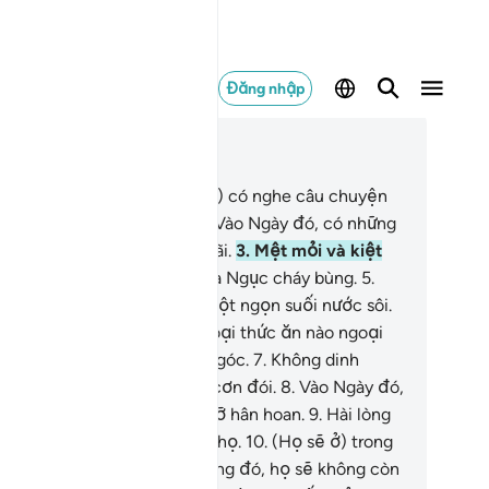
Đăng nhập
c trong ngữ cảnh
ơng 88, Trang 592, Juz 30
Ngươi (Thiên Sứ Muhammad) có nghe câu chuyện
 biến cố tràn ngập chưa?
2
.
Vào Ngày đó, có những
ơng mặt sẽ ảm đạm vì sợ hãi.
3
.
Mệt mỏi và kiệt
c.
4
.
Chúng sẽ vào trong Hỏa Ngục cháy bùng.
5
.
úng sẽ được cho uống từ một ngọn suối nước sôi.
Chúng sẽ không có bất cứ loại thức ăn nào ngoại
ừ một loại cây đắng đầy gai góc.
7
.
Không dinh
ỡng cũng chẳng làm vơi đi cơn đói.
8
.
Vào Ngày đó,
 những gương mặt sẽ rạng rỡ hân hoan.
9
.
Hài lòng
i sự nỗ lực và phấn đấu của họ.
10
.
(Họ sẽ ở) trong
t ngôi vườn trên cao.
11
.
Trong đó, họ sẽ không còn