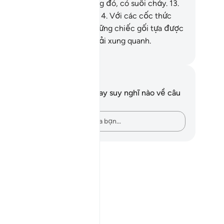
he thấy lời sàm bậy.
12
.
Trong đó, có suối chảy.
13
.
ong đó, có các bệ ngồi cao.
14
.
Với các cốc thức
ng được dọn sẵn.
15
.
Với những chiếc gối tựa được
p thành hàng.
16
.
Có thảm trải xung quanh.
uwwad Center
i chú và suy ngẫm
n không có bất kỳ ghi chú hay suy nghĩ nào về câu
ơ này.
Hãy ghi lại những suy nghĩ của bạn…