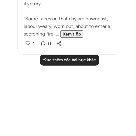
its story:
"Some faces on that day are downcast,
labour weary, worn out, about to enter a
scorching fire, ...
Xem tiếp
1
0
Đọc thêm các bài học khác