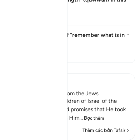
āyah?
Ẩn/Hiện câu trả lời cho What i
Tafsir
What is the meaning of "remember what is in
it"?
Ẩn/Hiện câu trả lời cho What i
Tafsir
Đọc Tafsir
Ibn Kathir (Abridged)
Taking the Covenant from the Jews
Allah reminded the Children of Israel of the
pledges, covenants and promises that He took
from them to believe in Him
…
Đọc thêm
Thêm các bản Tafsir