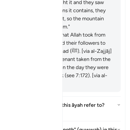
When Moses brought it and they saw
the heavy obligations it contains, they
refused to accept it, so the mountain
was raised over them."
It is the covenant that Allah took from
the messengers and their followers to
believe in Muḥammad (ﷺ). [via al-Zajjāj]
It could be the covenant taken from the
progeny of Adam on the day they were
taken from his back (see 7:172). [via al-
Zajjāj]
Which mountain does this āyah refer to?
Ẩn/Hiện câu trả lời cho Which 
Tafsir
What is meant by "strength" (
quwwah
) in this