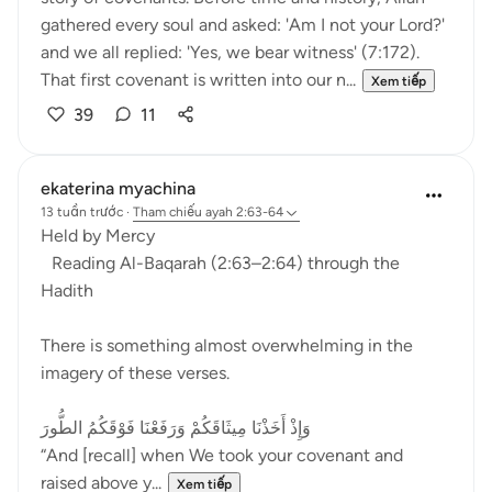
gathered every soul and asked: 'Am I not your Lord?'
and we all replied: 'Yes, we bear witness' (7:172).
That first covenant is written into our n...
Xem tiếp
39
11
ekaterina myachina
13 tuần trước
·
Tham chiếu
ayah 2:63-64
Held by Mercy
Reading Al-Baqarah (2:63–2:64) through the
Hadith
There is something almost overwhelming in the
imagery of these verses.
وَإِذْ أَخَذْنَا مِيثَاقَكُمْ وَرَفَعْنَا فَوْقَكُمُ الطُّورَ
“And [recall] when We took your covenant and
raised above y...
Xem tiếp