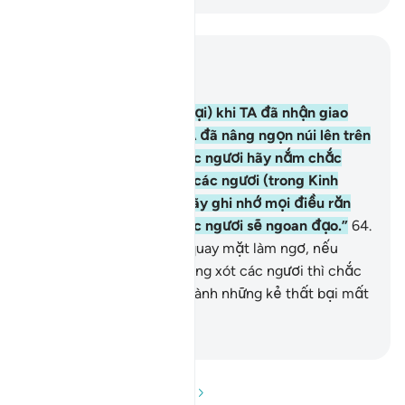
Đọc trong ngữ cảnh
Chương 2, Trang 10, Juz 1
63
.
(Các ngươi hãy nhớ lại) khi TA đã nhận giao
ước của các ngươi và TA đã nâng ngọn núi lên trên
các ngươi mà phán: “Các ngươi hãy nắm chắc
những gì TA đã ban cho các ngươi (trong Kinh
Tawrah), và các ngươi hãy ghi nhớ mọi điều răn
dạy trong đó hi vọng các ngươi sẽ ngoan đạo.”
64
.
Nhưng rồi các ngươi lại quay mặt làm ngơ, nếu
Allah không ưu ái và thương xót các ngươi thì chắc
chắn các ngươi đã trở thành những kẻ thất bại mất
rồi.
-
Ruwwad Center
Đọc phần Hỏi và Đáp