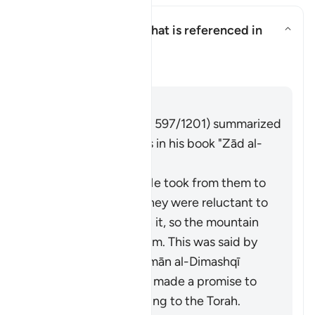
What is the covenant that is referenced in
this āyah?
Ẩn/Hiện câu trả lời cho What is
Tafsir
Trả lời
Imām Ibn al-Jawzī (d. 597/1201) summarized
the scholars' opinions in his book "Zād al-
Masīr" as follows:
It is the covenant He took from them to
act on the Torah. They were reluctant to
accept what was in it, so the mountain
was raised over them. This was said by
Muqātil. Abū Sulaymān al-Dimashqī
commented, "They made a promise to
Allah to act according to the Torah.