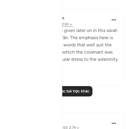
Bài học
In the Shade of the Quran
31 tuần trước
·
Tham chiếu
ayah 2:63
Details of the ‘pledge’ are given later on in this sūrah
and elsewhere in the Qur’ān. The emphasis here is
on recalling the scene, in words that well suit the
awesome atmosphere in which the covenant was
delivered, and lend particular stress to the solemnity
a...
Xem tiếp
1
0
Đọc thêm các bài học khác
Suy ngẫm
Baraka Flow
8 tuần trước
·
Tham chiếu
ayah 2:63, 2:74