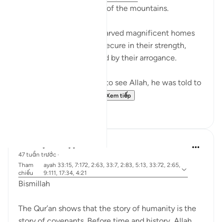
Let us ponder the lesson of the mountains.
The people of Thamud carved magnificent homes
into mountains, feeling secure in their strength,
until they were destroyed by their arrogance.
When Musa (A.S.) asked to see Allah, he was told to
look at a mountain. W...
Xem tiếp
19
0
Dr Maryam Fayyaz
47 tuần trước
·
Tham
ayah 33:15, 7:172, 2:63, 33:7, 2:83, 5:13, 33:72, 2:65,
chiếu
9:111, 17:34, 4:21
Bismillah
The Qur’an shows that the story of humanity is the
story of covenants. Before time and history, Allah