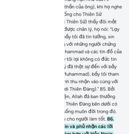
Najashi (Negus) và quần thần của ông), khi họ nghe
những điều được ban xuống cho Thiên Sứ
(Muhammad), Ngươi (hỡi Thiên Sứ) thấy đôi mắt
của họ rơi lệ khi nhận ra được chân lý, họ nói: “Lạy
Thượng Đế của bầy tôi, bầy tôi đã tin tưởng, xin
Ngài hãy ghi bầy tôi cùng với những người chứng
nhận (sự thật), (đó là Muhammad và các tín đồ của
Người).”
84
.
“Làm sao bầy tôi lại không có đức tin
nơi Allah trong khi chân lý đã thật sự đến với bầy
tôi (thông qua Thiên Sứ Muhammad), bầy tôi tham
được Thượng Đế của mình thu nhận vào cùng với
nhóm người đức hạnh (nơi Thiên Đàng).”
85
.
Bởi
những điều họ cầu nguyện, Allah đã ban thưởng
cho họ những Ngôi Vườn Thiên Đàng bên dưới có
các dòng sông chảy, họ sống muôn đời trong đó.
Đấy là phần thưởng dành cho người làm tốt.
86
.
Riêng những kẻ vô đức tin và phủ nhận các lời
mặc khải của TA, họ sẽ làm bạn với Hỏa Ngục.