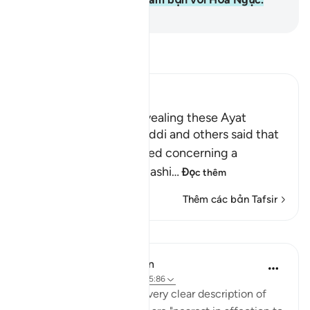
-
Ruwwad Center
Đọc Tafsir
Ibn Kathir (Abridged)
The Reason Behind Revealing these Ayat
Sa`id bin Jubayr, As-Suddi and others said that
these Ayat were revealed concerning a
delegation that An-Najashi
…
Đọc thêm
Thêm các bản Tafsir
Bài học
In the Shade of the Quran
31 tuần trước
·
Tham chiếu
ayah 5:86
The surah has given us a very clear description of