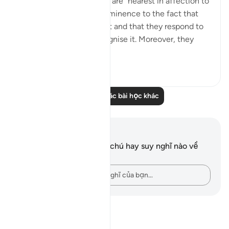
this group of people who are "nearest in affection to
the believers", giving prominence to the fact that
they are far from arrogant and that they respond to
the truth once they recognise it. Moreover, they
are...
Xem tiếp
0
0
Đọc thêm các bài học khác
Ghi chú và suy ngẫm
Bạn không có bất kỳ ghi chú hay suy nghĩ nào về
câu thơ này.
Hãy ghi lại những suy nghĩ của bạn…