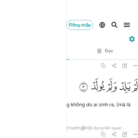
Đăng nhập
112. Al-Ikhlas
Từng câu từng chữ
Đọc
Bản dịch
: Translation Pioneers Center
112:3
ﱉ
ﱊ
م يلد ولم يولد ٣
ﱋ
ﱌ
ﱍ
َمْ يَلِدْ وَلَمْ يُولَدْ ٣
“Ngài không sinh ra ai và cũng không do ai sinh ra, (mà là
Đấng Tạo Hóa).”
Tafsirs
Bài học
Suy ngẫm
Hadith
Nội dung liên quan
112:4