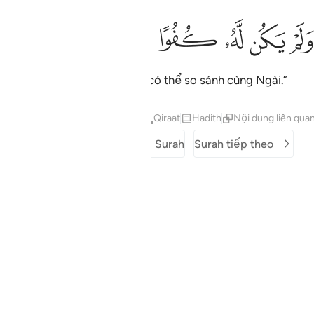
ﱎ
ﱏ
لم يكن له كفوا احد ٤
ﱐ
ﱑ
ﱒ
ﱓ
َلَمْ يَكُن لَّهُۥ كُفُوًا أَحَدٌۢ ٤
“Và không có một ai (cái gì) có thể so sánh cùng Ngài.”
Tafsirs
Bài học
Suy ngẫm
Qiraat
Hadith
Nội dung liên qua
Surah trước
Mở đầu Surah
Surah tiếp theo