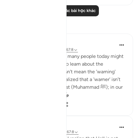
Đọc thêm các bài học khác
Suy ngẫm
sidra siddiqui
21 tuần trước
·
Tham chiếu
ayah 67:8
I was thinking about how many people today might
never formally sit down to learn about the
Messenger, but that doesn't mean the 'warning'
hasn't reached them. I realized that a 'warner' isn’t
just a person from the past (Muhammad ﷺ); in our
time, it could be ...
Xem tiếp
6
1
149
Maryam Fatima
23 tuần trước
·
Tham chiếu
ayah 67:8