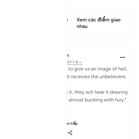
Xem Qiraat
Câu thơ này có 1 Các giao
Xem các điểm giao
điểm
nhau
Bài học
In the Shade of the Quran
32 tuần trước
·
Tham chiếu
ayah 67:7-8
The surah then carries on to give us an image of hell,
full of rage and anger, as it receives the unbelievers:
"When they are thrown in it, they will hear it drawing
in its breath as it boils up, almost bursting with fury."
(Verses 7-8)
Praised by All Creatu...
Xem tiếp
2
0
1.157