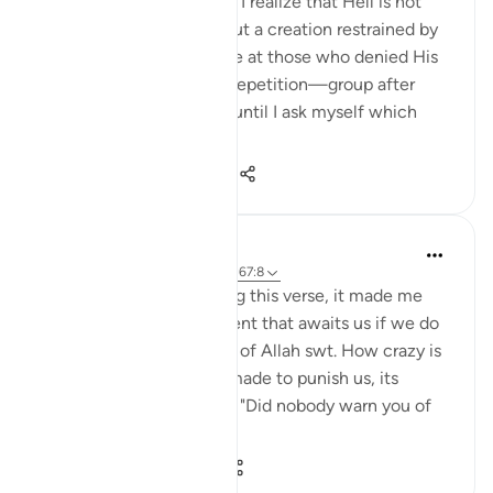
When I sit with this āyah, I realize that Hell is not
only a place of burning but a creation restrained by
Allah, trembling with rage at those who denied His
truth. I am struck by the repetition—group after
group being thrown in—until I ask myself which
crowd ...
Xem tiếp
14
2
376
Aaliyah Ishtaq
24 tuần trước
·
Tham chiếu
ayah 67:8
Subhanallah, after reading this verse, it made me
realize the true punishment that awaits us if we do
not follow the command of Allah swt. How crazy is
it that the fire, which is made to punish us, its
keepers would ask them, "Did nobody warn you of
this punis...
Xem tiếp
4
1
176