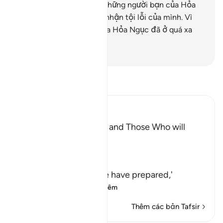
đã không nằm trong số những người bạn của Hỏa
Ngục.”
11
.
Chúng đã thú nhận tội lỗi của mình. Vì
vậy, những người bạn của Hỏa Ngục đã ở quá xa
(với sự tha thứ)!
-
Ruwwad Center
Đọc Tafsir
Ibn Kathir (Abridged)
The Description of Hell and Those Who will
enter into it
Allah the Exalted says,
وَ
(and) meaning, `and We have prepared,'
لِلَّذِينَ كَفَرُواْبِرَبِّهِمْ
…
Đọc thêm
Thêm các bản Tafsir