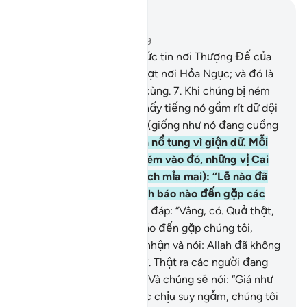
Đọc trong ngữ cảnh
Chương 67, Trang 562, Juz 29
6
.
Đối với những kẻ vô đức tin nơi Thượng Đế của
chúng là một sự trừng phạt nơi Hỏa Ngục; và đó là
điểm đến khốn khổ tột cùng.
7
.
Khi chúng bị ném
vào đó, chúng sẽ nghe thấy tiếng nó gầm rít dữ dội
và đáng sợ khi nó sôi lên (giống như nó đang cuồng
nộ).
8
.
Nó gần như muốn nổ tung vì giận dữ. Mỗi
khi một nhóm người bị ném vào đó, những vị Cai
Ngục hỏi chúng (một cách mỉa mai): “Lẽ nào đã
không có một người cảnh báo nào đến gặp các
ngươi sao?!”
9
.
Chúng sẽ đáp: “Vâng, có. Quả thật,
đã có một người cảnh báo đến gặp chúng tôi,
nhưng chúng tôi đã phủ nhận và nói: Allah đã không
ban xuống bất cứ điều gì. Thật ra các người đang
trong sự lầm lạc lớn.”
10
.
Và chúng sẽ nói: “Giá như
chúng tôi lắng nghe hoặc chịu suy ngẫm, chúng tôi