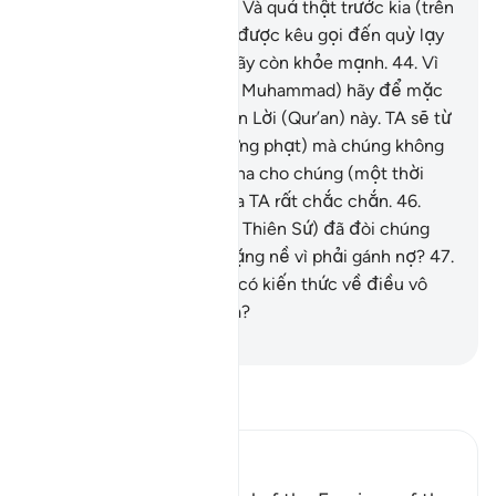
nhục nhã bao phủ chúng. Và quả thật trước kia (trên
thế gian) chúng đã từng được kêu gọi đến quỳ lạy
(Allah) trong lúc chúng hãy còn khỏe mạnh.
44
.
Vì
vậy, Ngươi (hỡi Thiên Sứ Muhammad) hãy để mặc
TA với những kẻ phủ nhận Lời (Qur’an) này. TA sẽ từ
từ đưa chúng (đến sự trừng phạt) mà chúng không
hề hay biết.
45
.
TA tạm tha cho chúng (một thời
gian). Bởi vì kế hoạch của TA rất chắc chắn.
46
.
Hoặc có phải Ngươi (hỡi Thiên Sứ) đã đòi chúng
tiền thù lao nên chúng nặng nề vì phải gánh nợ?
47
.
Hoặc phải chăng chúng có kiến thức về điều vô
hình nên chúng viết nó ra?
-
Ruwwad Center
Đọc Tafsir
Ibn Kathir (Abridged)