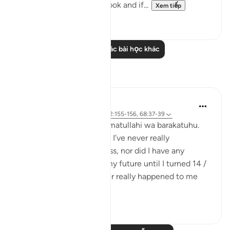
the unbelievers have a book and if...
Xem tiếp
0
0
Đọc thêm các bài học khác
Suy ngẫm
Maimona Aziz
11 tuần trước
·
Tham chiếu
ayah 2:155-156, 68:37-39
Assalamualaikum wa rahmatullahi wa barakatuhu.
I’m 16, and Alhamdulillah. I’ve never really
experienced any great loss, nor did I have any
planning with regard to my future until I turned 14 /
15 yrs. I mean, it has never really happened to me
that I’ve plan...
Xem tiếp
10
5