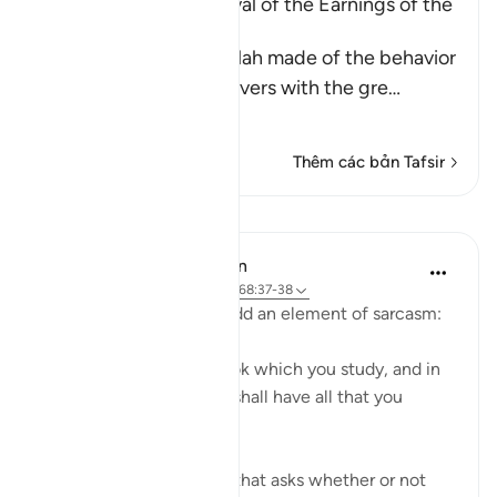
A Parable of the Removal of the Earnings of the
Disbelievers
This is a parable that Allah made of the behavior
of the Quraysh disbelievers with the gre
…
Đọc thêm
Thêm các bản Tafsir
Bài học
In the Shade of the Quran
31 tuần trước
·
Tham chiếu
ayah 68:37-38
The surah moves on to add an element of sarcasm:
"Or have you a divine book which you study, and in
which you find that you shall have all that you
choose?" (Verses 37-38)
It is a sarcastic question that asks whether or not