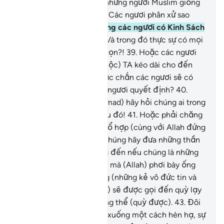
Lẽ nào TA lại đối xử với những người Muslim giống
như những kẻ tội lỗi?
36
.
Các ngươi phân xử sao
thế?!
37
.
Hoặc phải chăng các ngươi có Kinh Sách
mà các ngươi học?!
38
.
Và trong đó thực sự có mọi
điều để các ngươi lựa chọn?!
39
.
Hoặc các ngươi
có những lời thề (ràng buộc) TA kéo dài cho đến
Ngày Phục Sinh rằng chắc chắn các ngươi sẽ có
được bất cứ điều gì các ngươi quyết định?
40
.
Ngươi (Thiên Sứ Muhammad) hãy hỏi chúng ai trong
bọn chúng bảo đảm điều đó!
41
.
Hoặc phải chăng
các thần linh mà chúng tổ hợp (cùng với Allah đứng
ra bảo đảm)? Nếu vậy, chúng hãy đưa những thần
linh tổ hợp đó của chúng đến nếu chúng là những
kẻ nói thật.
42
.
Vào Ngày mà (Allah) phơi bày ống
chân (của Ngài) và chúng (những kẻ vô đức tin và
những kẻ giả tạo đức tin) sẽ được gọi đến quỳ lạy
(Ngài) nhưng chúng không thể (quỳ được).
43
.
Đôi
mắt của chúng nhìn gục xuống một cách hèn hạ, sự