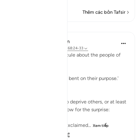
Đọc thêm
Thêm các bản Tafsir
Bài học
In the Shade of the Quran
32 tuần trước
·
Tham chiếu
ayah 68:24-33
The surah adds more ridicule about the people of
the garden:
'Early they went, strongly bent on their purpose.'
(Verse 25)
They certainly felt able to deprive others, or at least
to deprive themselves. Now for the surprise:
'When they saw it, they exclaimed...
Xem tiếp
1
0
337