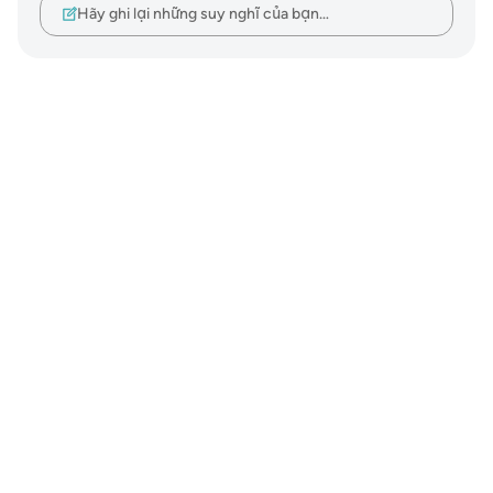
Hãy ghi lại những suy nghĩ của bạn…
Notes
placeholders
close