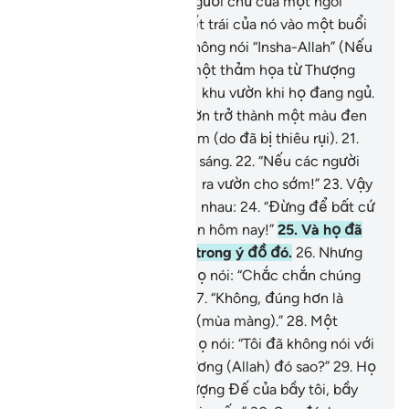
TA đã thử thách những người chủ của một ngôi
vườn khi họ thề sẽ hái hết trái của nó vào một buổi
sáng sớm.
18
.
Và họ đã không nói “Insha-Allah” (Nếu
Allah muốn).
19
.
Vì vậy, một thảm họa từ Thượng
Đế của Ngươi đã ập đến khu vườn khi họ đang ngủ.
20
.
Thế là sáng ra khu vườn trở thành một màu đen
như bóng tối của màn đêm (do đã bị thiêu rụi).
21
.
Rồi họ gọi nhau vào buổi sáng.
22
.
“Nếu các người
muốn hái trái thì hãy mau ra vườn cho sớm!”
23
.
Vậy
là họ rời đi và nói khẽ với nhau:
24
.
“Đừng để bất cứ
người nghèo nào vào vườn hôm nay!”
25
.
Và họ đã
đi thật sớm, nhất quyết trong ý đồ đó.
26
.
Nhưng
khi nhìn thấy khu vườn, họ nói: “Chắc chắn chúng
ta đã đi lạc đường rồi.”
27
.
“Không, đúng hơn là
chúng ta đã bị tước mất (mùa màng).”
28
.
Một
người tốt nhất trong số họ nói: “Tôi đã không nói với
các người hãy nên tán dương (Allah) đó sao?”
29
.
Họ
nói: “Vinh quang thay Thượng Đế của bầy tôi, bầy