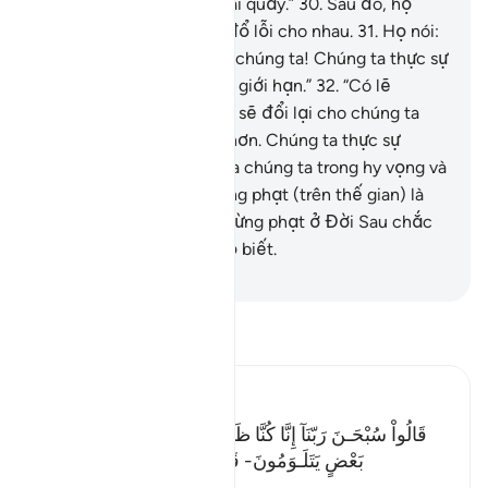
tôi thực sự là những kẻ sai quấy.”
30
.
Sau đó, họ
quay sang trách móc và đổ lỗi cho nhau.
31
.
Họ nói:
“Thật khốn khổ thay cho chúng ta! Chúng ta thực sự
là những kẻ đã vượt mức giới hạn.”
32
.
“Có lẽ
Thượng Đế của chúng ta sẽ đổi lại cho chúng ta
một ngôi vườn khác tốt hơn. Chúng ta thực sự
hướng về Thượng Đế của chúng ta trong hy vọng và
sự cầu mong.”
33
.
Sự trừng phạt (trên thế gian) là
như thế đấy. Nhưng sự trừng phạt ở Đời Sau chắc
chắn còn lớn hơn nếu họ biết.
-
Ruwwad Center
Đọc Tafsir
Ibn Kathir (Abridged)
قَالُواْ سُبْحَـنَ رَبّنَآ إِنَّا كُنَّا ظَـلِمِينَ- فَأَقْبَلَ بَعْضُهُمْ عَلَى
بَعْضٍ يَتَلَـوَمُونَ- قَالُواْ يوَيْلَنَآ إِنَّا كُنَّا طَـغِينَ- عَ
…