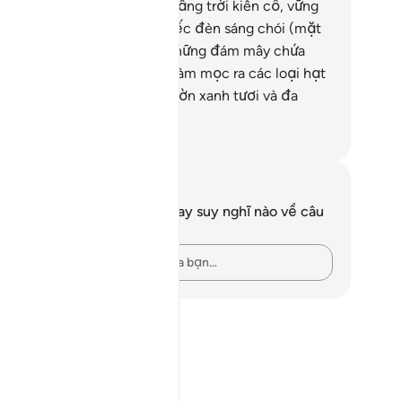
ng phía trên các ngươi bảy tầng trời kiên cố, vững
ắc.
13
.
TA đã tạo ra một chiếc đèn sáng chói (mặt
i).
14
.
TA đã ban xuống từ những đám mây chứa
ớc các cơn mưa.
15
.
Để TA làm mọc ra các loại hạt
cây cối.
16
.
Và những khu vườn xanh tươi và đa
ng.
uwwad Center
i chú và suy ngẫm
n không có bất kỳ ghi chú hay suy nghĩ nào về câu
ơ này.
Hãy ghi lại những suy nghĩ của bạn…