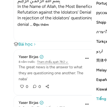
بِسْمِ اللَّهِ الرَّحْمَـنِ الرَّحِيمِ
Portu
In the Name of Allah, the Most Beneficent, the
Refutation against the Idolators' Denial of th
русск
In rejection of the idolators' questioning abou
Shqip
denial
…
Đọc thêm
ภาษา
Türkç
Bài học
اردو
Yaser Birjas
简体
8 năm trước
·
Tham chiếu
ayah 78:2
The great news is the answer to what
Melay
they are questioning one another: The
naba'
Españ
0
0
Kiswah
Tiếng
Yaser Birjas