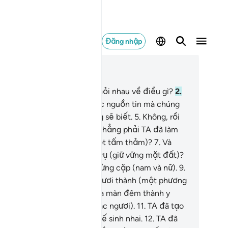
Đăng nhập
c trong ngữ cảnh
ơng 78, Trang 582, Juz 30
(Những kẻ đa thần), chúng hỏi nhau về điều gì?
2
.
 các nguồn tin vĩ đại.
3
.
Các nguồn tin mà chúng
nh cãi nhau.
4
.
Không, chúng sẽ biết.
5
.
Không, rồi
y chúng thực sự sẽ biết.
6
.
Chẳng phải TA đã làm
o mặt đất trải rộng (như một tấm thảm)?
7
.
Và
ững quả núi như những cái trụ (giữ vững mặt đất)?
TA đã tạo các ngươi thành từng cặp (nam và nữ).
9
.
 đã làm giấc ngủ của các ngươi thành (một phương
n) nghỉ ngơi.
10
.
TA đã tạo ra màn đêm thành y
ục (che đậy phần kín của các ngươi).
11
.
TA đã tạo
 ban ngày để các ngươi tìm kế sinh nhai.
12
.
TA đã