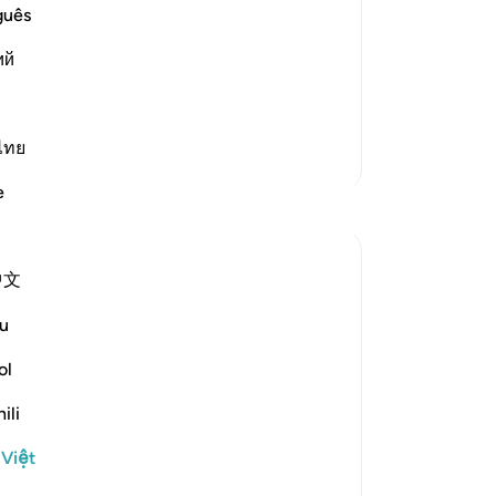
dự
guês
 Most Merciful.
ch
e Occurrence of the Day of Judgement
ий
trờ
t the Day of Judgement, due to their
nư
và 
dạ
ไทย
Thêm các bản Tafsir
-
R
e
Suy ngẫm
Gh
Bạ
Dr Maryam Fayyaz
中文
th
2 năm trước
·
Tham chiếu
ayah 78:1-5
﷽
u
There was a time when people asked the
ol
questions that truly mattered—about
ili
where we came from, why we are here,
and what will follow after this life. But
 Việt
now, the world hums with endless