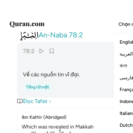
Chọn 
078
عن النبا العظيم ٢
An-Naba
78:2
Englis
78:2
العربية
বাংলা
Về các nguồn tin vĩ đại.
ارسی
Từng từ một
França
Đọc Tafsir
Indon
Italia
Ibn Kathir (Abridged)
Dutch
Which was revealed in Makkah