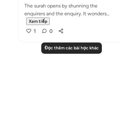
The surah opens by shunning the
enquirers and the enquiry. It wonders...
Xem tiếp
1
0
Đọc thêm các bài học khác
Notes
placeholders
close