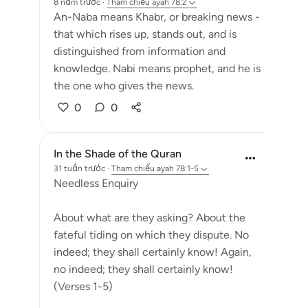
8 năm trước
·
Tham chiếu
ayah 78:2
An-Naba means Khabr, or breaking news -
that which rises up, stands out, and is
distinguished from information and
knowledge. Nabi means prophet, and he is
the one who gives the news.
0
0
In the Shade of the Quran
31 tuần trước
·
Tham chiếu
ayah 78:1-5
Needless Enquiry
About what are they asking? About the
fateful tiding on which they dispute. No
indeed; they shall certainly know! Again,
no indeed; they shall certainly know!
(Verses 1-5)