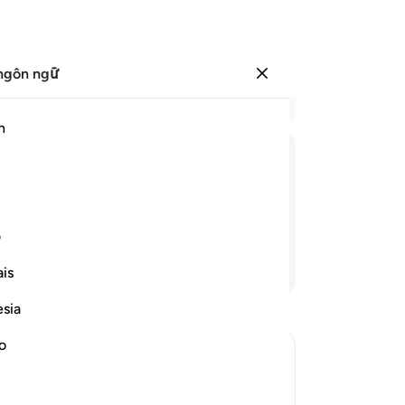
ngôn ngữ
Đăng nhập
Đọ
h
Chư
1
.
ﱄ
ﱅ
ﱆ
ﱇ
Về
tra
đâ
ف
ch
Tiếp tục đọc
is
nh
8
.
esia
TA
tiệ
no
ph
ra