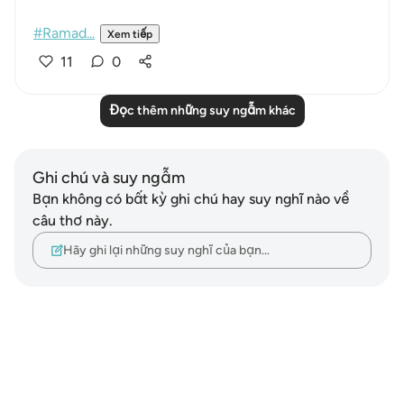
#Ramad...
Xem tiếp
11
0
Đọc thêm những suy ngẫm khác
Ghi chú và suy ngẫm
Bạn không có bất kỳ ghi chú hay suy nghĩ nào về
câu thơ này.
Hãy ghi lại những suy nghĩ của bạn…