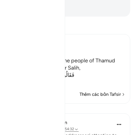
không?
-
Ruwwad Center
Đọc Tafsir
Ibn Kathir (Abridged)
The Story of Thamud
Allah states here that the people of Thamud
denied their Messenger Salih,
فَقَالُواْ أَبَشَراً مِّنَّا وَحِداً نَّتَّبِعُهُ إِنَّآ إ
…
Đọc thêm
Thêm các bản Tafsir
Bài học
In the Shade of the Quran
31 tuần trước
·
Tham chiếu
ayah 54:32