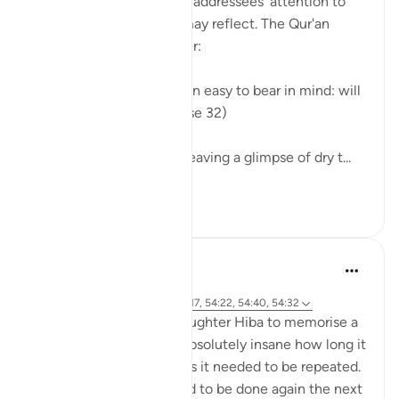
Here, the surah draws its addressees' attention to
the Qur'an so that they may reflect. The Qur'an
provides an easy reminder:
"We have made the Qur'an easy to bear in mind: will
anyone take heed?" (Verse 32)
The curtains are drawn, leaving a glimpse of dry t...
Xem tiếp
0
0
Abu Eesa
6 năm trước
·
Tham chiếu
surah 54 và ayah 54:17, 54:22, 54:40, 54:32
I was trying to get my daughter Hiba to memorise a
quote in English. It was absolutely insane how long it
took and how many times it needed to be repeated.
And then the process had to be done again the next