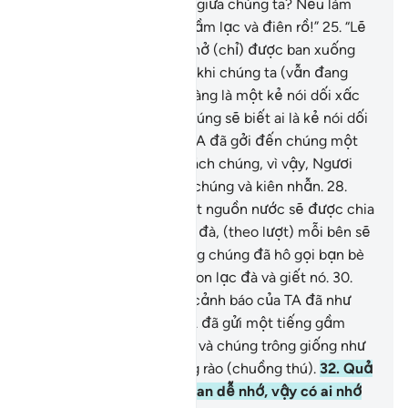
người phàm sống đơn lẻ giữa chúng ta? Nếu làm
vậy chúng ta thật sự sẽ lầm lạc và điên rồ!”
25
.
“Lẽ
nào Thông Điệp Nhắc Nhở (chỉ) được ban xuống
cho Y (Nabi Saleh) trong khi chúng ta (vẫn đang
hiện diện)? Không, Y rõ ràng là một kẻ nói dối xấc
xược.”
26
.
Rồi mai đây chúng sẽ biết ai là kẻ nói dối
xấc xược.
27
.
Thật vậy, TA đã gởi đến chúng một
con lạc đà cái để thử thách chúng, vì vậy, Ngươi
(hỡi Saleh) hãy quan sát chúng và kiên nhẫn.
28
.
Ngươi hãy cho chúng biết nguồn nước sẽ được chia
sẻ giữa chúng và con lạc đà, (theo lượt) mỗi bên sẽ
uống một ngày.
29
.
Nhưng chúng đã hô gọi bạn bè
của chúng đến vây bắt con lạc đà và giết nó.
30
.
Vậy sự trừng phạt và lời cảnh báo của TA đã như
thế nào?
31
.
Thật vậy, TA đã gửi một tiếng gầm
thét đến tiêu diệt chúng và chúng trông giống như
những cành cây khô dùng rào (chuồng thú).
32
.
Quả
thật, TA đã làm cho Qur’an dễ nhớ, vậy có ai nhớ