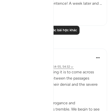
day too. All for a single sentence! A week later and ...
Xem tiếp
25
4
Đọc thêm các bài học khác
Suy ngẫm
Maryam Nazar
19 tuần trước
·
Tham chiếu
surah 54 và ayah 54:54-55, 54:32
SubhanAllah… how relieving it is to come across
these aayaat placed in between the passages
describing past nations,their denial and the severe
punishment they faced.
As we read about their arrogance and
consequences, our hearts tremble. We begin to see