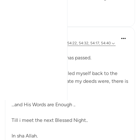
our o...
Xem tiếp
7
1
Sherene Mansor
21 tuần trước
·
Tham chiếu
ayah 54:22, 54:32, 54:17, 54:40
Dawn breaks.
Another Blessed Last 10 has passed.
As i watch the skies, i pulled myself back to the
Quran. However inadequate my deeds were, there is
always the Quran.
...and His Words are Enough ..
Till i meet the next Blessed Night..
In sha Allah.