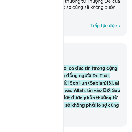
thì họ đã đạt được phần thưởng từ Thượng Đế của
mình, họ sẽ không phải lo sợ cũng sẽ không buồn
phiền.
1
Từng từ một
Tiếp tục đọc
Đọc trong ngữ cảnh
Chương 2, Trang 10, Juz 1
62
.
Quả thật, những người có đức tin (trong cộng
đồng Islam) và các cộng đồng người Do Thái,
người Thiên Chúa và người Sobi-un (Sabian)[3], ai
trong số họ đã tin tưởng vào Allah, tin vào Đời Sau
và hành thiện thì họ đã đạt được phần thưởng từ
Thượng Đế của mình, họ sẽ không phải lo sợ cũng
sẽ không buồn phiền.
-
Ruwwad Center