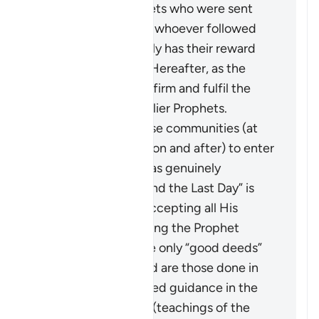
through the Prophets who were sent
over the centuries: whoever followed
these ways faithfully has their reward
vouchsafed in the Hereafter, as the
Quran came to confirm and fulfil the
message of the earlier Prophets.
It calls upon all these communities (at
the time of revelation and after) to enter
into the true faith, as genuinely
“believing in God and the Last Day” is
only achieved by accepting all His
Messengers including the Prophet
Muhammad ﷺ. The only “good deeds”
which are accepted are those done in
line with the revealed guidance in the
Quran and Sunnah (teachings of the