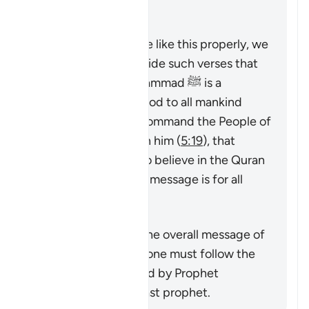
Prophet).
To understand a verse like this properly, we
must look at it alongside such verses that
emphasize that Muhammad ﷺ is a
messenger sent by God to all mankind
(
7:158
,
34:28
), that command the People of
the Book to believe in him (
5:19
), that
command mankind to believe in the Quran
or emphasize that its message is for all
nations (
25:1
,
68:52
).
Tóm tắt
This verse supports the overall message of
the Quran that everyone must follow the
true faith as conveyed by Prophet
Muhammad ﷺ, the last prophet.