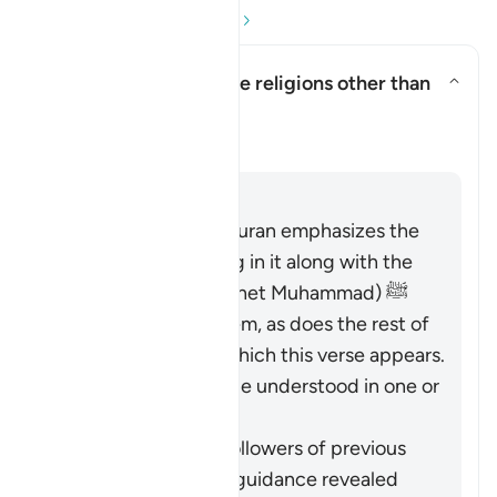
Đọc phần Hỏi và Đáp
Does this verse endorse religions other than
Islam?
Ẩn/Hiện câu trả lời cho Does th
Làm Sáng Tỏ
Trả lời
The entirety of the Quran emphasizes the
necessity of believing in it along with the
Messenger (the Prophet Muhammad) ﷺ
who brought it to them, as does the rest of
Surat al-Baqarah in which this verse appears.
Therefore, it should be understood in one or
both of these ways:
It pertains to the followers of previous
religions based on guidance revealed