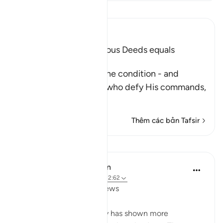
Đọc Tafsir
Ibn Kathir (Abridged)
Faith and doing Righteous Deeds equals
Salvation in all Times
After Allah described the condition - and
punishment - of those who defy His commands,
fa
…
Đọc thêm
Thêm các bản Tafsir
Bài học
In the Shade of the Quran
32 tuần trước
·
Tham chiếu
ayah 2:62
Boastful Claims by the Jews
No other nation in history has shown more