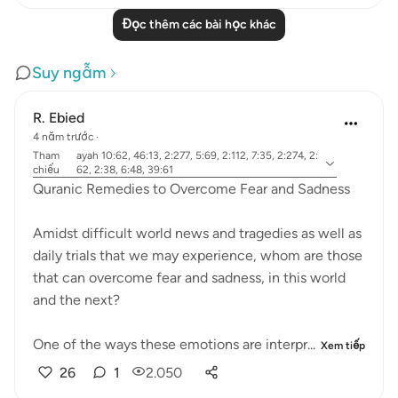
Đọc thêm các bài học khác
Suy ngẫm
R. Ebied
4 năm trước
·
Tham
ayah 10:62, 46:13, 2:277, 5:69, 2:112, 7:35, 2:274, 2:
chiếu
62, 2:38, 6:48, 39:61
Quranic Remedies to Overcome Fear and Sadness
Amidst difficult world news and tragedies as well as
daily trials that we may experience, whom are those
that can overcome fear and sadness, in this world
and the next?
One of the ways these emotions are interpr...
Xem tiếp
26
1
2.050