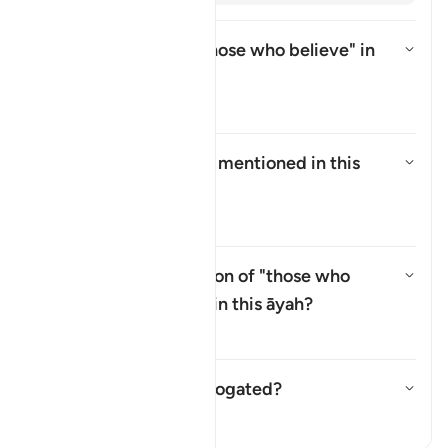
Who is intended by "those who believe" in
this āyah?
Ẩn/Hiện câu trả lời cho Who is 
Tafsir
Who are the
"Ṣabiʾūn"
mentioned in this
āyah?
Ẩn/Hiện câu trả lời cho Who ar
Tafsir
Why is there a repetition of "those who
believe" (
man āmana
) in this āyah?
Ẩn/Hiện câu trả lời cho Why is 
Tafsir
Has this āyah been abrogated?
Ẩn/Hiện câu trả lời cho Has th
Tafsir