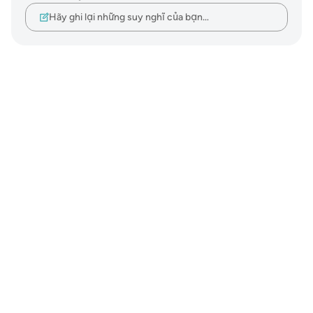
Hãy ghi lại những suy nghĩ của bạn…
Notes
placeholders
close