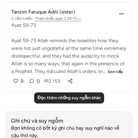
Tanzim Faruque Aditi (sister)
2 năm trước
·
Tham chiếu
ayah 2:59-73
Ayat 59-73
Ayat 59-73 Allah reminds the Israelites how they
were not just ungrateful at the same time extremely
disrespectful, and they had the audacity to mock
Allah is so many ways, that again in the presence of
a Prophet. They ridiculed Allah's orders, tri...
Xem tiếp
9
0
2.153
Đọc thêm những suy ngẫm khác
Ghi chú và suy ngẫm
Bạn không có bất kỳ ghi chú hay suy nghĩ nào về
câu thơ này.