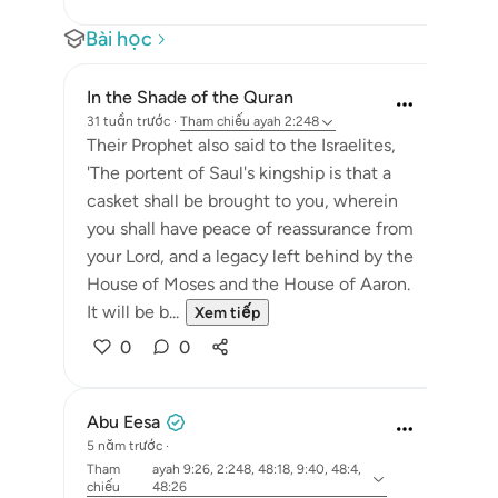
Bài học
In the Shade of the Quran
31 tuần trước
·
Tham chiếu
ayah 2:248
Their Prophet also said to the Israelites,
'The portent of Saul's kingship is that a
casket shall be brought to you, wherein
you shall have peace of reassurance from
your Lord, and a legacy left behind by the
House of Moses and the House of Aaron.
It will be b...
Xem tiếp
0
0
Abu Eesa
5 năm trước
·
Tham
ayah 9:26, 2:248, 48:18, 9:40, 48:4,
chiếu
48:26