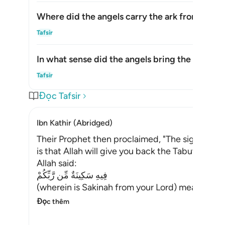
Where did the angels carry the ark from?
Ẩn/H
Tafsir
In what sense did the angels bring the ark?
Ẩn/H
Tafsir
Đọc Tafsir
Ibn Kathir (Abridged)
Their Prophet then proclaimed, "The sign of the
is that Allah will give you back the Tabut (woo
Allah said:
فِيهِ سَكِينَةٌ مِّن رَّبِّكُمْ
(wherein is Sakinah from your Lord) meaning, p
Đọc thêm