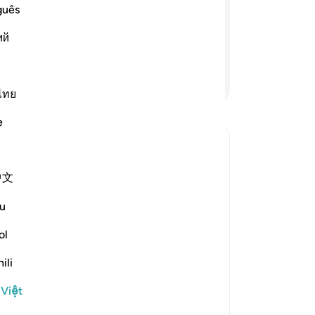
bì
guês
Musa và Harun được các vị Thiên Thần
Mu
g chứng rõ ràng cho các ngươi nếu
ий
ma
rà
ng
Tiếp tục đọc
-
R
ไทย
e
Gh
Bạ
th
iện câu trả lời cho What is meant by the *"sakīnah"* in this āy
中文
u
e scholars' opinions in his book
ol
ili
hat of a human being. [Abū al-Aḥwaṣ
 Việt
battles, it would extend its leg and