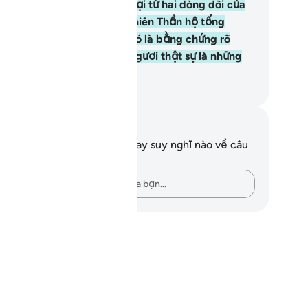
nh an và những thứ còn sót lại từ hai dòng dõi của
sa và Harun được các vị Thiên Thần hộ tống
ng đến. Chắc chắn điều đó là bằng chứng rõ
ng cho các ngươi nếu các ngươi thật sự là những
ười có đức tin.
uwwad Center
i chú và suy ngẫm
n không có bất kỳ ghi chú hay suy nghĩ nào về câu
ơ này.
ah?
Hãy ghi lại những suy nghĩ của bạn…