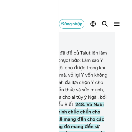
Đăng nhập
c trong ngữ cảnh
ơng 2, Trang 40, Juz 2
7
.
Và Nabi của họ bảo: Allah đã đề cử Talut lên làm
a của các ngươi. Họ (không phục) bảo: Làm sao Y
ng đáng làm vua của chúng tôi cho được trong khi
úng tôi xứng đáng hơn Y kia mà, vả lại Y vốn không
nhiều tài sản. (Nabi) nói: Allah đã lựa chọn Y cho
c ngươi và Ngài ban cho Y kiến thức và sức mạnh,
lah muốn ban quyền vua chúa cho ai tùy ý Ngài, bởi
lah là Đấng Bao La, Đấng Hiểu Biết.
248
.
Và Nabi
a họ bảo: Dấu hiệu chứng minh chắc chắn cho
ơng quyền thuộc về Y là Y sẽ mang đến cho các
ươi xem một cái rương, trong đó mang đến sự