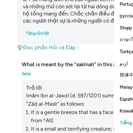
Portu
và những thứ còn sót lại từ hai dòng dõi của 
hộ tống mang đến. Chắc chắn điều đó là bằn
русск
các ngươi thật sự là những người có đức tin.
Shqip
Từng từ một
ภาษา
Đọc phần Hỏi và Đáp
Türkç
اردو
What is meant by the
"sakīnah"
in this āyah?
Ẩn/H
Tafsir
简体
Melay
Trả lời
Imām Ibn al-Jawzī (d. 597/1201) summarized th
Españ
"Zād al-Masīr" as follows:
Kiswah
It is a gentle breeze that has a face like t
from ʿAlī]
Tiếng
It is a small and terrifying creature; during 