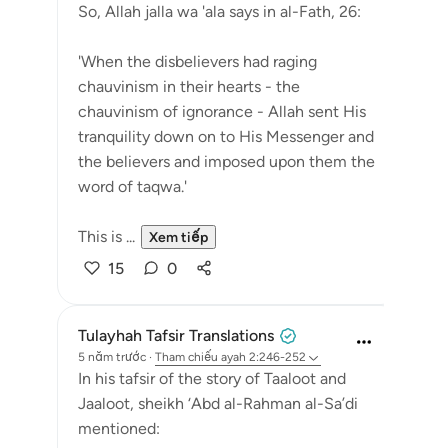
So, Allah jalla wa 'ala says in al-Fath, 26:
'When the disbelievers had raging
chauvinism in their hearts - the
chauvinism of ignorance - Allah sent His
tranquility down on to His Messenger and
the believers and imposed upon them the
word of taqwa.'
This is ...
Xem tiếp
15
0
Tulayhah Tafsir Translations
5 năm trước
·
Tham chiếu
ayah 2:246-252
In his tafsir of the story of Taaloot and
Jaaloot, sheikh ‘Abd al-Rahman al-Sa’di
mentioned: