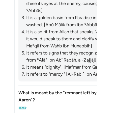
shine its eyes at the enemy, causing them t
ʿAbbās]
It is a golden basin from Paradise in which 
washed. [Abū Mālik from Ibn ʿAbbās]
It is a spirit from Allah that speaks. When
it would speak to them and clarify what t
Maʿqil from Wahb ibn Munabbih]
It refers to signs that they recognize and 
from ʿAṭāʾ ibn Abī Rabāḥ, al-Zajjāj]
It means "dignity". [Maʿmar from Qatādah]
It refers to "mercy." [Al-Rabīʿ ibn Anas]
What is meant by the "remnant left by the fam
Aaron"?
Ẩn/H
Tafsir