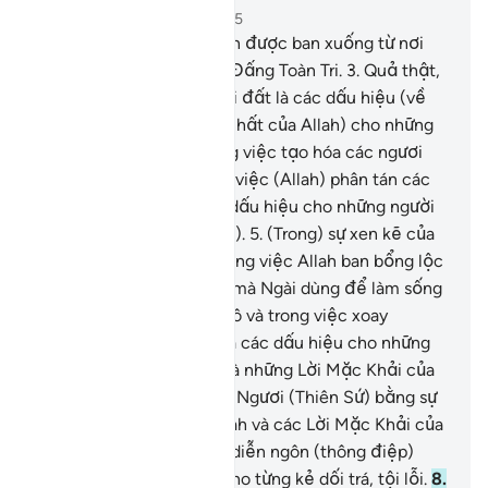
Chương 45, Trang 499, Juz 25
1
.
Ha. Mim.[1]
2
.
Kinh Sách được ban xuống từ nơi
Allah, Đấng Toàn Năng, Đấng Toàn Tri.
3
.
Quả thật,
trong các tầng trời và trái đất là các dấu hiệu (về
quyền năng và tính duy nhất của Allah) cho những
người có đức tin.
4
.
Trong việc tạo hóa các ngươi
(hỡi nhân loại) cũng như việc (Allah) phân tán các
sinh vật khắp nơi là các dấu hiệu cho những người
vững chắc (trong đức tin).
5
.
(Trong) sự xen kẽ của
ban đêm và ban ngày, trong việc Allah ban bổng lộc
(mưa) từ trên trời xuống mà Ngài dùng để làm sống
lại mảnh đất đã chết khô và trong việc xoay
chuyển những cơn gió, là các dấu hiệu cho những
người thông hiểu.
6
.
Đó là những Lời Mặc Khải của
Allah, TA đọc chúng cho Ngươi (Thiên Sứ) bằng sự
thật. Nếu họ chối bỏ Allah và các Lời Mặc Khải của
Ngài, họ sẽ tin vào cách diễn ngôn (thông điệp)
nào?
7
.
Thật khốn thay cho từng kẻ dối trá, tội lỗi.
8
.