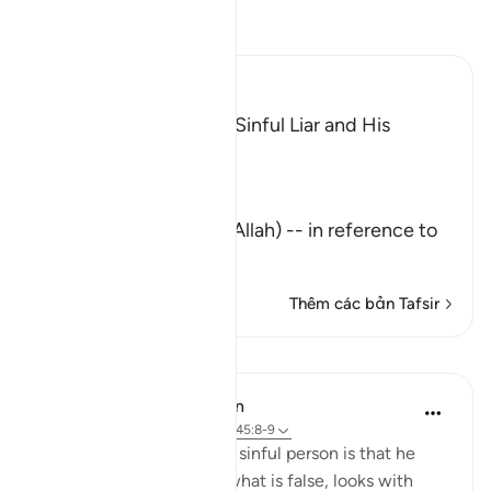
Đọc Tafsir
Ibn Kathir (Abridged)
The Description of the Sinful Liar and His
Requital
Allah the Exalted says,
تِلْكَ آيَـتُ اللَّهِ
(These are the Ayat of Allah) -- in reference to
the Qu
…
Đọc thêm
Thêm các bản Tafsir
Bài học
In the Shade of the Quran
31 tuần trước
·
Tham chiếu
ayah 45:8-9
The mark of such a lying, sinful person is that he
persistently holds on to what is false, looks with