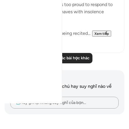
disdain on the truth, feels too proud to respond to
God's revelations and behaves with insolence
towards God. He thus:
"hears God's revelations being recited...
Xem tiếp
0
0
Đọc thêm các bài học khác
Ghi chú và suy ngẫm
Bạn không có bất kỳ ghi chú hay suy nghĩ nào về
câu thơ này.
Hãy ghi lại những suy nghĩ của bạn…