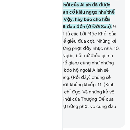
Hắn nghe các Lời Mặc Khải của Allah đã được
đọc cho hắn rồi vẫn ngoan cố kiêu ngạo như thể
hắn không nghe thấy gì. Vậy, hãy báo cho hắn
biết về một sự trừng phạt đau đớn (ở Đời Sau).
9
.
Khi hắn biết được điều gì từ các Lời Mặc Khải của
TA, hắn lại mang nó ra chế giễu đùa cợt. Những kẻ
đó sẽ phải chịu một sự trừng phạt đầy nhục nhã.
10
.
Trước mặt chúng là Hỏa Ngục; bất cứ điều gì mà
chúng kiếm được (trên thế gian) cũng như những
kẻ mà chúng nhận làm vị bảo hộ ngoài Allah sẽ
không giúp ích gì cho chúng. (Rồi đây) chúng sẽ
phải chịu một sự trừng phạt khủng khiếp.
11
.
(Kinh
Qur’an) này là một nguồn chỉ đạo. Và những kẻ vô
đức tin nơi các Lời Mặc Khải của Thượng Đế của
chúng sẽ phải chịu một sự trừng phạt vô cùng đau
đớn.
-
Ruwwad Center