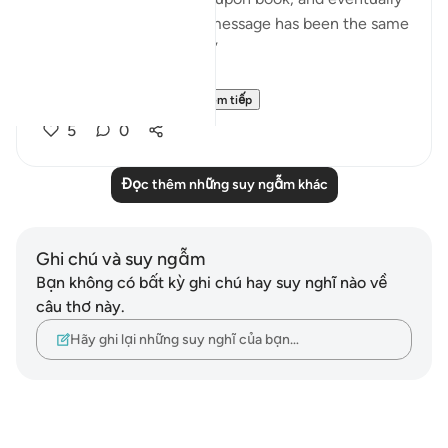
the Qur’an if the overall message has been the same
in all of these scriptures?’
This verse is your an...
Xem tiếp
5
0
Đọc thêm những suy ngẫm khác
Ghi chú và suy ngẫm
Bạn không có bất kỳ ghi chú hay suy nghĩ nào về
câu thơ này.
Hãy ghi lại những suy nghĩ của bạn…