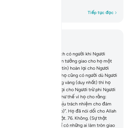
họ biết rõ (sự thật).
Từng từ một
Tiếp tục đọc
Đọc trong ngữ cảnh
Chương 3, Trang 60, Juz 3
75
.
Trong số dân Kinh Sách có người khi Ngươi
(Thiên Sứ Muhammad) tin tưởng giao cho họ một
đống (tài sản) thì họ (uy tín) hoàn lại cho Ngươi
đầy đủ, tuy nhiên, trong họ cũng có người dù Ngươi
chỉ giao cho họ một đồng vàng (duy nhất) thì họ
cũng quyết không hoàn lại cho Ngươi trừ phi Ngươi
cố đòi cho được. Sở dĩ như thế vì họ cho rằng:
“Chúng tôi không phải chịu trách nhiệm cho đám
người mù chữ (dân Ả Rập)”. Họ đã nói dối cho Allah
trong lúc họ biết rõ sự thật.
76
.
Không. (Sự thật
không như họ nói) mà chỉ có những ai làm tròn giao