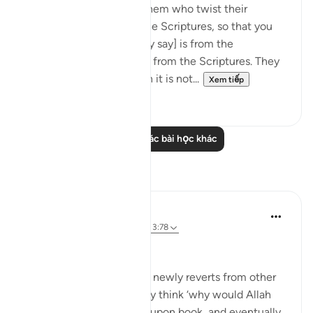
There are some among them who twist their
tongues when quoting the Scriptures, so that you
may think that [what they say] is from the
Scriptures, when it is not from the Scriptures. They
say: ‘It is from God,' when it is not...
Xem tiếp
0
0
Đọc thêm các bài học khác
Suy ngẫm
Muhammad Zyam
20 tuần trước
·
Tham chiếu
ayah 3:78
This!!!
Many people - especially newly reverts from other
Abrahamic religions - may think ‘why would Allah
have to send down book upon book, and eventually