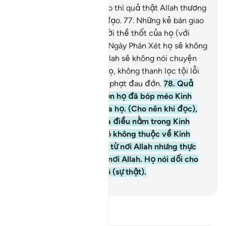
ước và có lòng ngoan đạo thì quả thật Allah thương
yêu những người ngoan đạo.
77
.
Những kẻ bán giao
ước của Allah cũng như lời thề thốt của họ (với
Ngài) với giá ít ỏi thì vào Ngày Phán Xét họ sẽ không
có được bất cứ thứ gì, Allah sẽ không nói chuyện
với họ, không nhìn đến họ, không thanh lọc tội lỗi
cho họ, và họ sẽ bị trừng phạt đau đớn.
78
.
Quả
thật, một nhóm trong bọn họ đã bóp méo Kinh
Sách bằng chiếc lưỡi của họ. (Cho nên khi đọc),
các ngươi cứ tưởng đó là điều nằm trong Kinh
Sách nhưng thực chất nó không thuộc về Kinh
Sách. Họ bảo đó là điều từ nơi Allah nhưng thực
chất không phải đến từ nơi Allah. Họ nói dối cho
Allah trong lúc họ biết rõ (sự thật).
-
Ruwwad Center
Đọc Tafsir