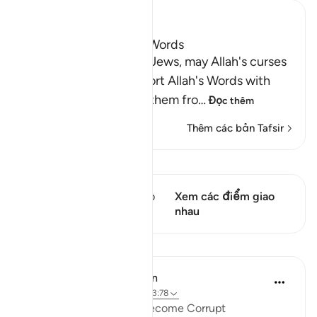
Ibn Kathir (Abridged)
The Jews Alter Allah's Words
Allah states that some Jews, may Allah's curses
descend on them, distort Allah's Words with
their tongues, change them fro
…
Đọc thêm
Thêm các bản Tafsir
Xem Qiraat
Câu thơ này có 1 Các giao
Xem các điểm giao
điểm
nhau
Bài học
In the Shade of the Quran
31 tuần trước
·
Tham chiếu
ayah 3:78
When Men of Religion Become Corrupt