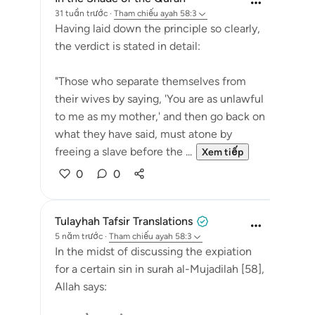
31 tuần trước
·
Tham chiếu
ayah 58:3
Having laid down the principle so clearly,
the verdict is stated in detail:
"Those who separate themselves from
their wives by saying, 'You are as unlawful
to me as my mother,' and then go back on
what they have said, must atone by
freeing a slave before the ...
Xem tiếp
0
0
Tulayhah Tafsir Translations
5 năm trước
·
Tham chiếu
ayah 58:3
In the midst of discussing the expiation
for a certain sin in surah al-Mujadilah [58],
Allah says: