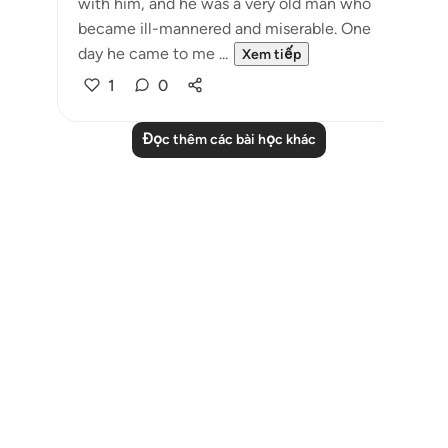
with him, and he was a very old man who
became ill-mannered and miserable. One
day he came to me ...
Xem tiếp
1
0
Đọc thêm các bài học khác
Notes
placeholders
close