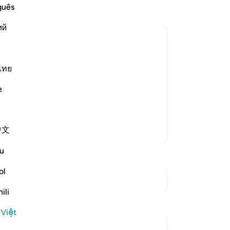
Th
guês
th
ий
họ
ch
tr
aid, "By Allah! Allah sent down the
đư
ไทย
ng
 with me and `Aws bin As-Samit. He was
e
ph
ne day, he came to me and I argued
tiế
Nh
中文
Thêm các bản Tafsir
li
để
u
củ
kẻ
ol
Xem các điểm giao nhau
-
R
ili
Suy ngẫm
Gh
 Việt
Bạ
tareq abed