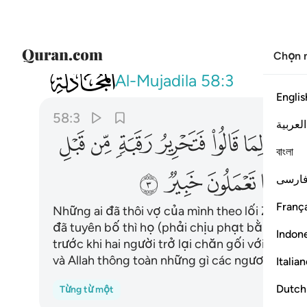
Chọn 
058
والذين يظاهرون من نسايهم ثم يعودون لما 
Al-Mujadila
58:3
Englis
58:3
العربية
ﱶ
ﱷ
ﱸ
ﱹ
ﱺ
ﱻ
বাংলা
ﲄ
ﲅ
ﲆ
ﲇ
ارسی
França
Những ai đã thôi vợ của mình theo lối Zhihar 
đã tuyên bố thì họ (phải chịu phạt bằng cách
Indon
trước khi hai người trở lại chăn gối với nhau.
và Allah thông toàn những gì các ngươi làm.
Italia
Dutch
Từng từ một