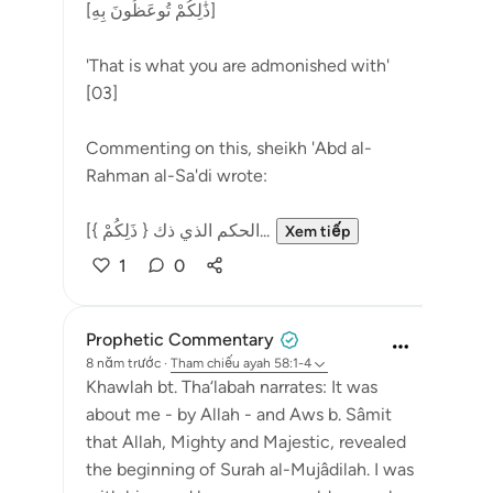
[ذَٰلِكُمْ تُوعَظُونَ بِهِ]
'That is what you are admonished with'
[03]
Commenting on this, sheikh 'Abd al-
Rahman al-Sa'di wrote:
[{ ذَلِكُمْ } الحكم الذي ذك...
Xem tiếp
1
0
Prophetic Commentary
8 năm trước
·
Tham chiếu
ayah 58:1-4
Khawlah bt. Tha‘labah narrates: It was
about me - by Allah - and Aws b. Sâmit
that Allah, Mighty and Majestic, revealed
the beginning of Surah al-Mujâdilah. I was