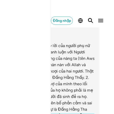
Đăng nhập
c trong ngữ cảnh
ơng 58, Trang 542, Juz 28
Quả thật, Allah đã nghe thấy lời của người phụ nữ
ên Khawlah bint Tha’labah) tranh luận với Ngươi
hiên Sứ Muhammad) về chồng của nàng ta (tên Aws
n As-Samit), và nàng ta đã phàn nàn với Allah và
lah đã nghe thấy cuộc đối thoại của hai ngươi. Thật
y, Allah là Đấng Hằng Nghe, Đấng Hằng Thấy.
2
.
ững ai trong các ngươi thôi vợ của mình theo lối
ihar[1] thì hãy biết rằng vợ của họ không phải là mẹ
a họ. Bởi lẽ mẹ của họ là người đã sinh đẻ ra họ.
ả thật, họ đang nói một tuyên bố phản cảm và sai
 thật. Tuy nhiên, Allah thực sự là Đấng Hằng Tha