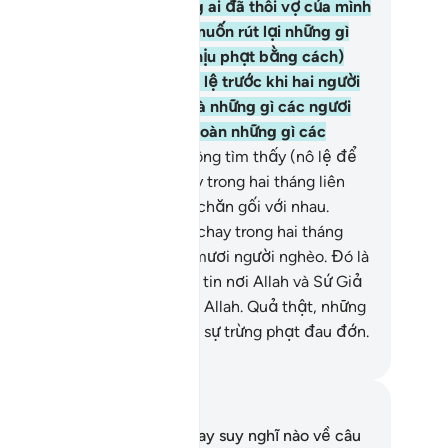
ứ, Đấng Độ Lượng.
3
.
Những ai đã thôi vợ của mình
eo lối Zhihar nhưng sau đó muốn rút lại những gì
 đã tuyên bố thì họ (phải chịu phạt bằng cách)
uộc tự do cho một người nô lệ trước khi hai người
ở lại chăn gối với nhau. Đó là những gì các ngươi
ợc răn dạy và Allah thông toàn những gì các
ươi làm.
4
.
Nhưng nếu ai không tìm thấy (nô lệ để
óng thích) thì phải nhịn chay trong hai tháng liên
p trước khi hai người trở lại chăn gối với nhau.
ưng nếu ai không thể (nhịn chay trong hai tháng
ên tiếp) thì phải nuôi ăn sáu mươi người nghèo. Đó là
 chứng tỏ các ngươi có đức tin nơi Allah và Sứ Giả
a Ngài. Và đó là giới hạn của Allah. Quả thật, những
 vô đức tin sẽ phải chịu một sự trừng phạt đau đớn.
uwwad Center
i chú và suy ngẫm
n không có bất kỳ ghi chú hay suy nghĩ nào về câu