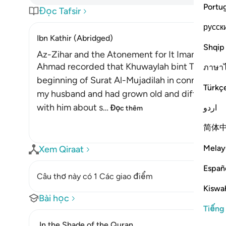
Portu
Đọc Tafsir
русск
Ibn Kathir (Abridged)
Shqip
Az-Zihar and the Atonement for It Imam
Ahmad recorded that Khuwaylah bint Tha`labah s
ภาษา
beginning of Surat Al-Mujadilah in connection
Türkç
my husband and had grown old and difficult. O
with him about s
…
اردو
Đọc thêm
简体
Melay
Xem Qiraat
Españ
Câu thơ này có 1 Các giao điểm
Kiswah
Bài học
Tiếng
In the Shade of the Quran