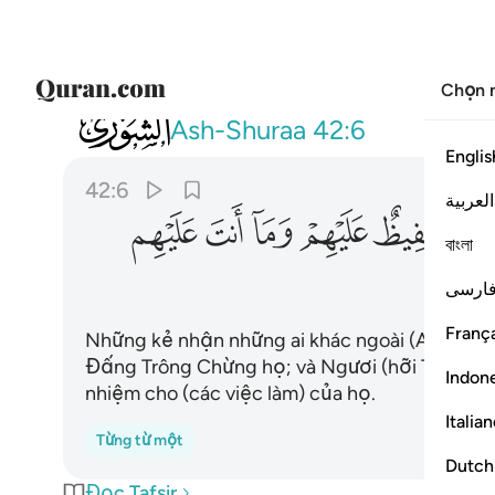
Chọn 
042
والذين اتخذوا من دونه اولياء الله حفيظ
Ash-Shuraa
42:6
Englis
42:6
العربية
ﱸ
ﱹ
ﱺ
ﱻ
ﱼ
বাংলা
ارسی
França
Những kẻ nhận những ai khác ngoài (Allah) làm
Đấng Trông Chừng họ; và Ngươi (hỡi Thiên Sứ)
Indon
nhiệm cho (các việc làm) của họ.
Italia
Từng từ một
Dutch
Đọc Tafsir