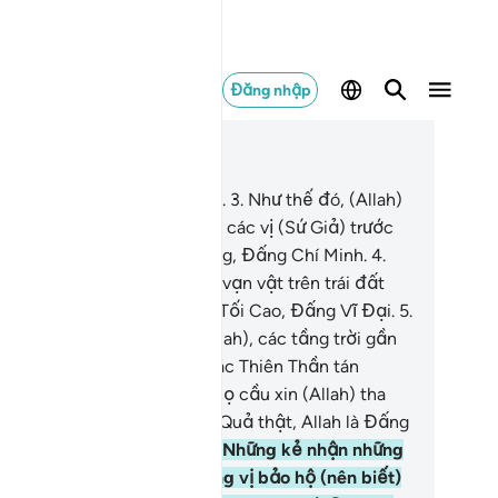
Đăng nhập
c trong ngữ cảnh
ơng 42, Trang 483, Juz 25
Ha. Mim.[1]
2
.
Ai-n. Si-n. Qa-f.
3
.
Như thế đó, (Allah)
 mặc khải cho Ngươi và cho các vị (Sứ Giả) trước
ươi. Allah là Đấng Toàn Năng, Đấng Chí Minh.
4
.
n vật trong các tầng trời và vạn vật trên trái đất
u là của Ngài. Ngài là Đấng Tối Cao, Đấng Vĩ Đại.
5
.
i sự vĩ đại và tối cao của Allah), các tầng trời gần
ư vỡ ra từ bên trên chúng, các Thiên Thần tán
ơng Thượng Đế của họ, và họ cầu xin (Allah) tha
ứ cho những ai trên trái đất. Quả thật, Allah là Đấng
a Thứ, Đấng Khoan Dung.
6
.
Những kẻ nhận những
 khác ngoài (Allah) làm những vị bảo hộ (nên biết)