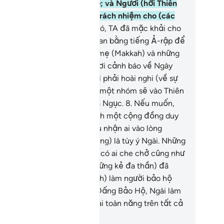
lah là Đấng Trông Chừng họ; và Ngươi (hỡi Thiên
) không phải là người chịu trách nhiệm cho (các
ệc làm) của họ.
7
.
Như thế đó, TA đã mặc khải cho
ươi (hỡi Thiên Sứ) Kinh Qur’an bằng tiếng Ả-rập để
ươi dùng cảnh báo thị trấn mẹ (Makkah) và những
 ở xung quanh nó; và để Ngươi cảnh báo về Ngày
iệu Tập, ngày mà không có gì phải hoài nghi (về sự
y ra của nó). (Vào Ngày đó), một nhóm sẽ vào Thiên
ng và một nhóm sẽ vào Hỏa Ngục.
8
.
Nếu muốn,
lah thừa sức làm cho họ thành một cộng đồng duy
ất, tuy nhiên, Ngài muốn thu nhận ai vào lòng
ương xót của Ngài (Thiên Đàng) là tùy ý Ngài. Những
 làm điều sai quấy sẽ không có ai che chở cũng như
 không có ai cứu giúp.
9
.
(Những kẻ đa thần) đã
ận những ai khác ngoài (Allah) làm người bảo hộ
ong khi Allah mới thực sự là Đấng Bảo Hộ, Ngài làm
o người chết sống lại và Ngài toàn năng trên tất cả
i thứ.