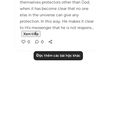
themselves protectors other than God,
when it has become clear that no one
else in the universe can give any
protection. In this way, He makes it clear
to His messenger that he is not respons...
Xem tiếp
0
0
Đọc thêm các bài học khác
Notes
placeholders
close