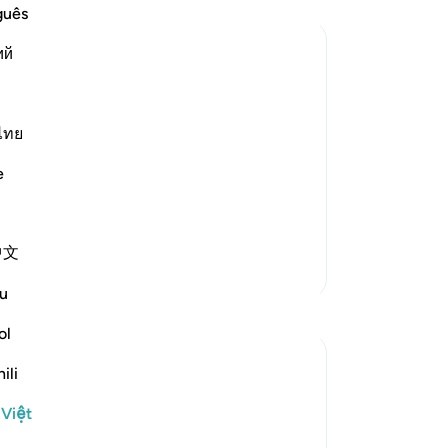
Al
guês
Sứ
ий
vi
Ng
Ng
st Merciful.
ai
ไทย
Tr
e
ters.
xả
كَذَل
Đà
Al
中文
nh
Thêm các bản Tafsir
th
u
kẻ
Suy ngẫm
sẽ
ol
nh
J Yousef
ili
tr
8 năm trước
·
ch
Tham chiếu
ayah 42:6, 12:64, 11:57, 34:21
 Việt
Đăng trong
The 99 Names of Allah
mọ
Al-Ḥafīẓ comes from the root Ḥ-f-ẓ