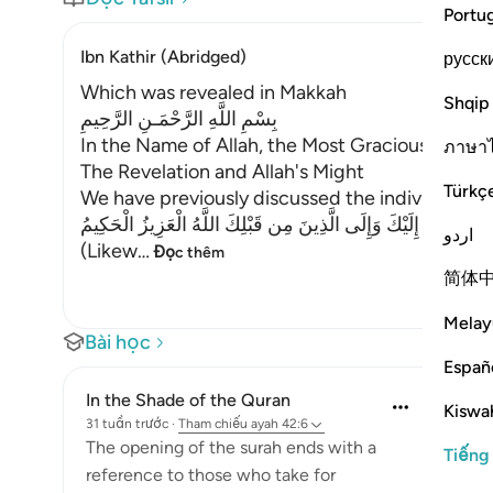
Portu
Ibn Kathir (Abridged)
русск
Which was revealed in Makkah
Shqip
بِسْمِ اللَّهِ الرَّحْمَـنِ الرَّحِيمِ
In the Name of Allah, the Most Gracious, the Mo
ภาษา
The Revelation and Allah's Might
Türkç
We have previously discussed the individual let
ِكَ يُوحِى إِلَيْكَ وَإِلَى الَّذِينَ مِن قَبْلِكَ اللَّهُ الْعَزِيزُ الْحَكِيمُ
اردو
(Likew
…
Đọc thêm
简体
Melay
Bài học
Españ
In the Shade of the Quran
Kiswah
31 tuần trước
·
Tham chiếu
ayah 42:6
The opening of the surah ends with a
Tiếng
reference to those who take for