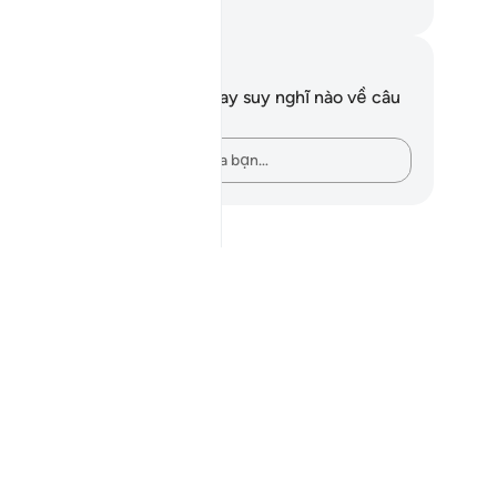
uwwad Center
i chú và suy ngẫm
n không có bất kỳ ghi chú hay suy nghĩ nào về câu
ơ này.
Hãy ghi lại những suy nghĩ của bạn…