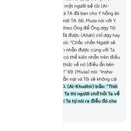
hẹn.
65
.
Họ đã gặp được một người bề tôi (Al-
Khudhir) của TA, người mà TA đã ban cho Y hồng ân
và đã dạy Y kiến thức từ nơi TA.
66
.
Musa nói với Y
(Al-Khudhir): “Tôi có thể theo Ông để Ông dạy Tôi
điều đúng đắn mà Ông đã được (Allah) chỉ dạy hay
không?
67
.
(Al-Khudhir) nói: “Chắc chắn Ngươi sẽ
không bao giờ có thể kiên nhẫn được cùng với Ta
đâu.”
68
.
“Làm sao Ngươi có thể kiên nhẫn trên điều
mà Ngươi không có kiến thức về nó (điều ẩn bên
trong sự việc) được chứ?!”
69
.
(Musa) nói: “Insha-
Allah, Ông sẽ thấy Tôi nhẫn nại và Tôi sẽ không cãi
lại Ông bất cứ việc gì.”
70
.
(Al-Khudhir) bảo: “Thôi
được, nếu Ngươi đi theo Ta thì ngươi chớ hỏi Ta về
bất cứ điều gì cho tới khi Ta tự nói ra điều đó cho
Ngươi biết.”
-
Ruwwad Center