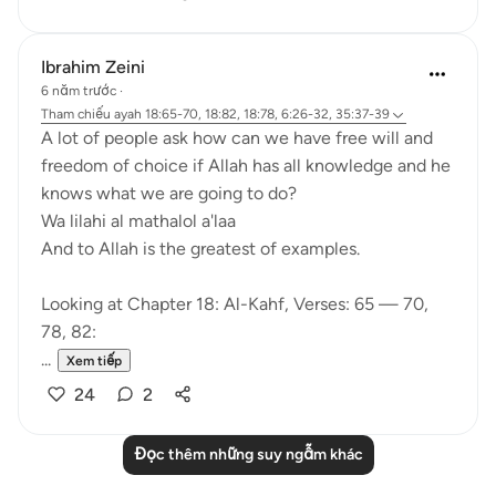
Ibrahim Zeini
6 năm trước
·
Tham chiếu
ayah 18:65-70, 18:82, 18:78, 6:26-32, 35:37-39
A lot of people ask how can we have free will and
freedom of choice if Allah has all knowledge and he
knows what we are going to do?
Wa lilahi al mathalol a'laa
And to Allah is the greatest of examples.
Looking at Chapter 18: Al-Kahf, Verses: 65 — 70,
78, 82:
...
Xem tiếp
24
2
Đọc thêm những suy ngẫm khác