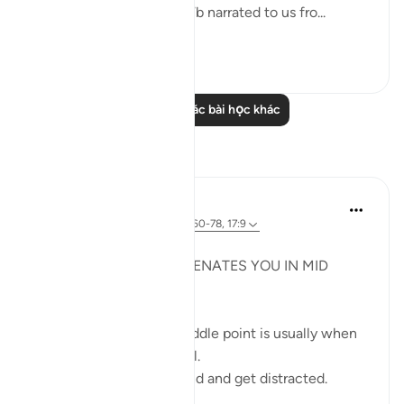
Allah has lied! Ubay b. Ka‘b narrated to us fro...
Xem tiếp
0
0
Đọc thêm các bài học khác
Suy ngẫm
Syaari Ab Rahman
năm ngoái
·
Tham chiếu
ayah 18:60-78, 17:9
JUZ 15
THE LIGHT THAT REJUVENATES YOU IN MID
RAMADHAN
In any endeavour, the middle point is usually when
you start to lose your zeal.
You start to lose focus and and get distracted.