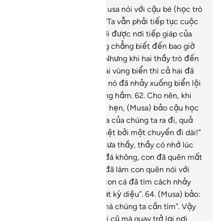
60
.
Và (hãy nhớ lại) khi Musa nói với cậu bé (học trò
cùng đồng hành) của Y: “Ta vẫn phải tiếp tục cuộc
hành trình cho đến khi tới được nơi tiếp giáp của
hai vùng biển bằng không chẳng biết đến bao giờ
Ta mới tới đó được”.
61
.
Nhưng khi hai thầy trò đến
được nơi tiếp giáp của hai vùng biển thì cả hai đã
quên mất con cá của họ, nó đã nhảy xuống biển lội
đi mất như đi trong đường hầm.
62
.
Cho nên, khi
hai thầy trò họ đi quá nơi hẹn, (Musa) bảo cậu học
trò: “Con hãy dọn bữa trưa của chúng ta ra đi, quả
thật chúng ta đã thấm mệt bởi một chuyến đi dài!”
63
.
(Cậu học trò) nói: “Thưa thầy, thầy có nhớ lúc
chúng ta đến được mũi đá không, con đã quên mất
chuyện con cá, Shaytan đã làm con quên nói với
thầy về chuyện con cá, con cá đã tìm cách nhảy
xuống biển một cách thật kỳ diệu”.
64
.
(Musa) bảo:
“Đấy chính là địa điểm mà chúng ta cần tìm”. Vậy
là hai thầy trò lần theo lối cũ mà quay trở lại nơi