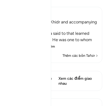
Đọc Tafsir
Ibn Kathir (Abridged)
Musa meeting with Al-Khidr and accompanying
Him
Allah tells us what Musa said to that learned
man, who was Al-Khidr. He was one to whom
Allah had given
…
Đọc thêm
Thêm các bản Tafsir
Xem Qiraat
Câu thơ này có 1 Các giao
Xem các điểm giao
điểm
nhau
Bài học
Syaari Ab Rahman