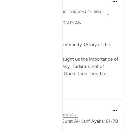
năm ngoái
·
Tham
ayah 18:65-70, 18:37-40, 18:16, 18:94-95, 18:14, 1
chiếu
8:10
POST RAMADHAN ACTION PLAN
4 Deeds From AL KAHFI
1. Tie your heart to the community. (Story of the
youths of the Cave)
The youths of the Cave taught us the importance of
keeping with good company. 'Tadarrus' not of
recitation but Tadarrus of Good Deeds need to...
Xem tiếp
15
4
Fadel Soliman
6 năm trước
·
Tham chiếu
ayah 18:61-78
Taddabor (Pondering) of Surat Al-Kahf Ayahs: 61-78