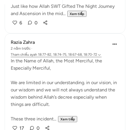
Just like how Allah SWT Gifted The Night Journey
and Ascension in the mid...
Xem tiếp
6
0
Razia Zahra
2 năm trước
·
Tham chiếu
ayah 18:77-82, 18:74-75, 18:67-68, 18:70-72
In the Name of Allah, the Most Merciful, the
Especially Merciful,
We are limited in our understanding. in our vision, in
our wisdom and we will not always understand the
wisdom behind Allah’s decree especially when
things are difficult.
These three incident...
Xem tiếp
17
0