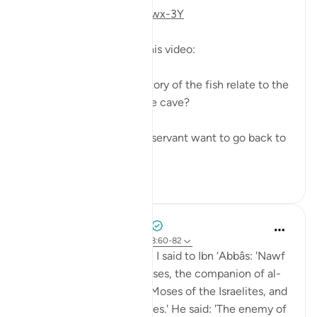
https://youtu.be/gkeAPcwx-3Y
Questions answered in this video:
- In what way does the story of the fish relate to the
story of the fellows of the cave?
- Why did Moses and his servant want to go back to
...
Xem tiếp
6
0
Prophetic Commentary
8 năm trước
·
Tham chiếu
ayah 18:60-82
Sa‘eed b. Jubayr narrates: I said to Ibn ‘Abbâs: 'Nawf
al-Bakkâli claims that Moses, the companion of al-
Khadhir, is not the same Moses of the Israelites, and
that he is a different Moses.' He said: 'The enemy of