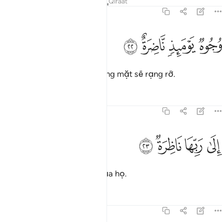
Tafsirs
Bài học
Suy ngẫm
Qiraat
75:22
ﱉ
ﱊ
جوه يوميذ ناضرة ٢٢
ﱋ
ﱌ
ُجُوهٌۭ يَوْمَئِذٍۢ نَّاضِرَةٌ ٢٢
Vào Ngày đó, có những gương mặt sẽ rạng rỡ.
Tafsirs
Bài học
Suy ngẫm
75:23
ﱍ
ﱎ
لى ربها ناظرة ٢٣
ﱏ
ﱐ
ِلَىٰ رَبِّهَا نَاظِرَةٌۭ ٢٣
Họ ngắm nhìn Thượng Đế của họ.
Tafsirs
Bài học
Suy ngẫm
75:24