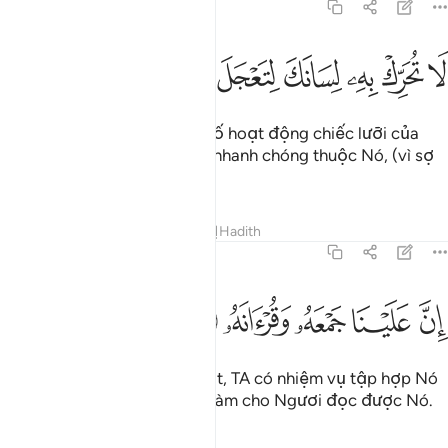
75:16
ﳇ
ﳈ
ﳉ
ﳊ
ا تحرك به لسانك لتعجل به ١٦
ﳋ
ﳌ
ﳍ
َا تُحَرِّكْ بِهِۦ لِسَانَكَ لِتَعْجَلَ بِهِۦٓ ١٦
Ngươi (hỡi Thiên Sứ) đừng cố hoạt động chiếc lưỡi của
mình với (Qur’an) hầu muốn nhanh chóng thuộc Nó, (vì sợ
trái tim Ngươi sẽ quên mất).
Tafsirs
Bài học
Suy ngẫm
Hadith
75:17
ﳎ
ﳏ
ن علينا جمعه وقرانه ١٧
ﳐ
ﳑ
ﳒ
ِنَّ عَلَيْنَا جَمْعَهُۥ وَقُرْءَانَهُۥ ١٧
(Ngươi đừng lo sợ!) Quả thật, TA có nhiệm vụ tập hợp Nó
lại (trong trái tim Ngươi) và làm cho Ngươi đọc được Nó.