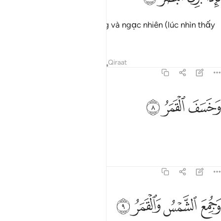
Vì vậy, khi cặp mắt lúng túng và ngạc nhiên (lúc nhìn thấy
những gì mà y đã phủ nhận).
Tafsirs
Bài học
Suy ngẫm
Qiraat
75:8
ﲠ
خسف القمر ٨
ﲡ
ﲢ
َخَسَفَ ٱلْقَمَرُ ٨
Và mặt trăng bị che khuất.
Tafsirs
Bài học
Suy ngẫm
75:9
ﲣ
ﲤ
جمع الشمس والقمر ٩
ﲥ
ﲦ
َجُمِعَ ٱلشَّمْسُ وَٱلْقَمَرُ ٩