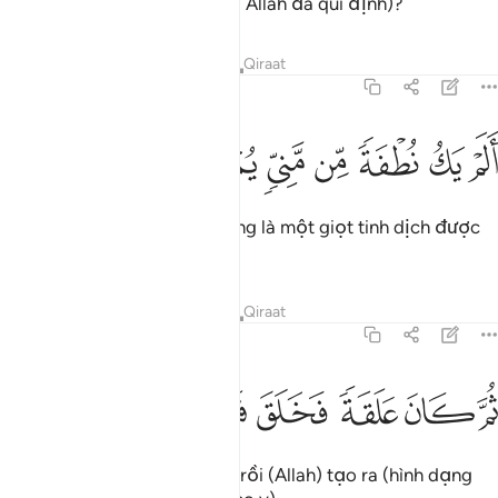
những nghĩa vụ bắt buộc mà Allah đã qui định)?
Tafsirs
Bài học
Suy ngẫm
Qiraat
75:37
ﲐ
ﲑ
ﲒ
ﲓ
لم يك نطفة من مني يمنى ٣٧
ﲔ
ﲕ
ﲖ
َلَمْ يَكُ نُطْفَةًۭ مِّن مَّنِىٍّۢ يُمْنَىٰ ٣٧
Chẳng phải (con người) không là một giọt tinh dịch được
xuất ra đó sao?
Tafsirs
Bài học
Suy ngẫm
Qiraat
75:38
ﲗ
ﲘ
ﲙ
م كان علقة فخلق فسوى ٣٨
ﲚ
ﲛ
ﲜ
ُمَّ كَانَ عَلَقَةًۭ فَخَلَقَ فَسَوَّىٰ ٣٨
Sau đó là một hòn máu đặc, rồi (Allah) tạo ra (hình dạng