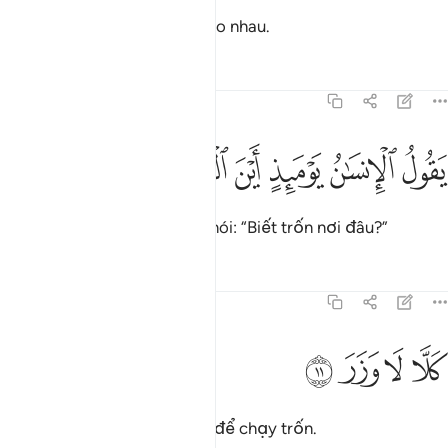
Và mặt trời và mặt trăng giao nhau.
Tafsirs
Bài học
Suy ngẫm
75:10
ﲧ
ﲨ
ﲩ
قول الانسان يوميذ اين المفر ١٠
ﲪ
ﲫ
ﲬ
َقُولُ ٱلْإِنسَـٰنُ يَوْمَئِذٍ أَيْنَ ٱلْمَفَرُّ ١٠
Vào Ngày đó, con người sẽ nói: “Biết trốn nơi đâu?”
Tafsirs
Bài học
Suy ngẫm
75:11
ﲭ
لا لا وزر ١١
ﲮ
ﲯ
ﲰ
َلَّا لَا وَزَرَ ١١
Không! Sẽ không có nơi nào để chạy trốn.