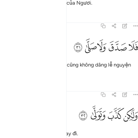
Đưa y trở về với Thượng Đế của Ngươi.
Tafsirs
Bài học
Suy ngẫm
75:31
ﱲ
ﱳ
لا صدق ولا صلى ٣١
ﱴ
ﱵ
ﱶ
َلَا صَدَّقَ وَلَا صَلَّىٰ ٣١
(Kẻ vô đức tin) đã không tin, cũng không dâng lễ nguyện
Salah.
Tafsirs
Bài học
Suy ngẫm
75:32
ﱷ
ﱸ
لاكن كذب وتولى ٣٢
ﱹ
ﱺ
َلَـٰكِن كَذَّبَ وَتَوَلَّىٰ ٣٢
Ngược lại, y phủ nhận và quay đi.