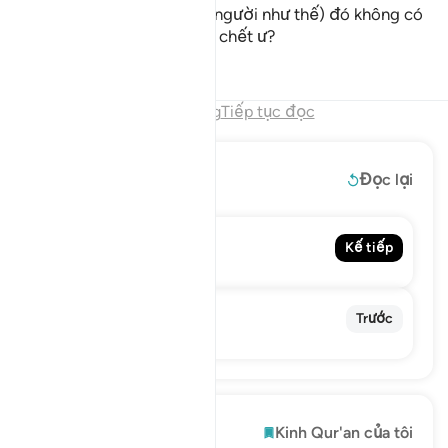
Lẽ nào Đấng (đã tạo ra con người như thế) đó không có
khả năng làm sống lại người chết ư?
Tafsirs
Bài học
Suy ngẫm
Hết chương
Tiếp tục đọc
Đọc thêm
Đọc lại
76. Al-Insan
Kế tiếp
The Man
74. Al-Muddaththir
Trước
The Cloaked One
Khám phá
Kinh Qur'an của tôi