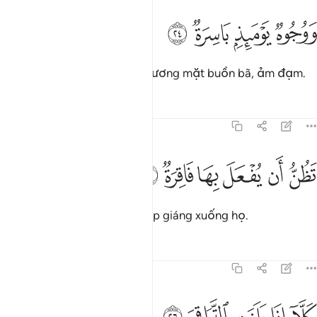
ﱑ
ﱒ
وجوه يوميذ باسرة ٢٤
ﱓ
ﱔ
َوُجُوهٌۭ يَوْمَئِذٍۭ بَاسِرَةٌۭ ٢٤
Và vào Ngày đó, có những gương mặt buồn bã, ảm đạm.
Tafsirs
Bài học
Suy ngẫm
75:25
ﱕ
ﱖ
ﱗ
ظن ان يفعل بها فاقرة ٢٥
ﱘ
ﱙ
ﱚ
َظُنُّ أَن يُفْعَلَ بِهَا فَاقِرَةٌۭ ٢٥
Họ lo nghĩ về một tai họa sắp giáng xuống họ.
Tafsirs
Bài học
Suy ngẫm
75:26
لا اذا بلغت التراقي ٢٦