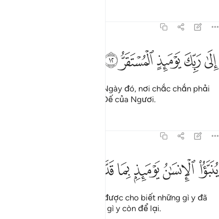
Tafsirs
Bài học
Suy ngẫm
75:12
ﲱ
ﲲ
ﲳ
لى ربك يوميذ المستقر ١٢
ﲴ
ﲵ
ِلَىٰ رَبِّكَ يَوْمَئِذٍ ٱلْمُسْتَقَرُّ ١٢
(Hỡi Thiên Sứ Muhammad!) Ngày đó, nơi chắc chắn phải
đến chính là về với Thượng Đế của Ngươi.
Tafsirs
Bài học
Suy ngẫm
75:13
ﲶ
ﲷ
ﲸ
نبا الانسان يوميذ بما قدم واخر ١٣
ﲹ
ﲺ
ﲻ
ﲼ
ُنَبَّؤُا۟ ٱلْإِنسَـٰنُ يَوْمَئِذٍۭ بِمَا قَدَّمَ وَأَخَّرَ ١٣
Vào Ngàỵ đó, con người sẽ được cho biết những gì y đã
gởi đi trước cũng như những gì y còn để lại.