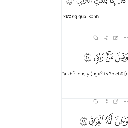
ﱛ
ﱜ
ﱝ
ﱞ
ﱟ
َلَّآ إِذَا بَلَغَتِ ٱلتَّرَاقِىَ ٢٦
Không! Khi linh hồn đã lên tới xương quai xanh.
Tafsirs
Bài học
Suy ngẫm
75:27
ﱠ
ﱡﱢ
قيل من راق ٢٧
ﱣ
ﱤ
َقِيلَ مَنْ ۜ رَاقٍۢ ٢٧
Có tiếng bảo nhau: “Ai sẽ chữa khỏi cho y (người sắp chết)
đây?”
Tafsirs
Bài học
Suy ngẫm
75:28
ﱥ
ﱦ
ظن انه الفراق ٢٨
ﱧ
ﱨ
َظَنَّ أَنَّهُ ٱلْفِرَاقُ ٢٨