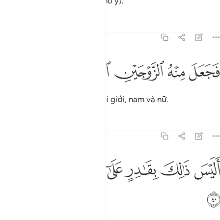
của y) và cân đối (hình hài cho y).
Tafsirs
Bài học
Suy ngẫm
75:39
ﲝ
ﲞ
جعل منه الزوجين الذكر والانثى ٣٩
ﲟ
ﲠ
ﲡ
ﲢ
َجَعَلَ مِنْهُ ٱلزَّوْجَيْنِ ٱلذَّكَرَ وَٱلْأُنثَىٰٓ ٣٩
Và (Allah) làm cho y thành hai giới, nam và nữ.
Tafsirs
Bài học
Suy ngẫm
75:40
ﲣ
ﲤ
ﲥ
ﲦ
ليس ذالك بقادر على ان يحيي الموتى ٤٠
ﲧ
ﲨ
ﲩ
َلَيْسَ ذَٰلِكَ بِقَـٰدِرٍ عَلَىٰٓ أَن يُحْـِۧىَ ٱلْمَوْتَىٰ ٤٠
ﲪ