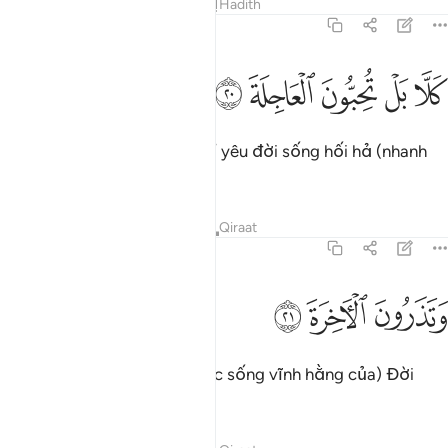
Tafsirs
Bài học
Suy ngẫm
Hadith
75:20
ﱁ
ﱂ
ﱃ
لا بل تحبون العاجلة ٢٠
ﱄ
ﱅ
َلَّا بَلْ تُحِبُّونَ ٱلْعَاجِلَةَ ٢٠
Không! Thật ra các ngươi chỉ yêu đời sống hối hả (nhanh
chóng kết thúc) này.
Tafsirs
Bài học
Suy ngẫm
Qiraat
75:21
ﱆ
تذرون الاخرة ٢١
ﱇ
ﱈ
َتَذَرُونَ ٱلْـَٔاخِرَةَ ٢١
Và các ngươi quên mất (cuộc sống vĩnh hằng của) Đời
Sau.