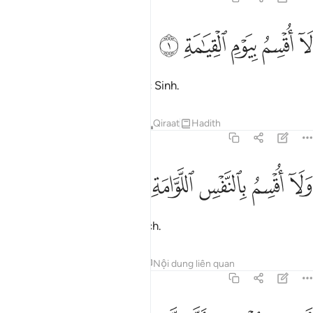
ﱺ
ﱻ
ﱼ
ا اقسم بيوم القيامة ١
ﱽ
ﱾ
َآ أُقْسِمُ بِيَوْمِ ٱلْقِيَـٰمَةِ ١
TA (Allah) thề bởi Ngày Phục Sinh.
Tafsirs
Bài học
Suy ngẫm
Qiraat
Hadith
75:2
ﱿ
ﲀ
لا اقسم بالنفس اللوامة ٢
ﲁ
ﲂ
ﲃ
َلَآ أُقْسِمُ بِٱلنَّفْسِ ٱللَّوَّامَةِ ٢
Và TA thề bởi linh hồn tự trách.
Tafsirs
Bài học
Suy ngẫm
Nội dung liên quan
75:3
يحسب الانسان الن نجمع عظامه ٣