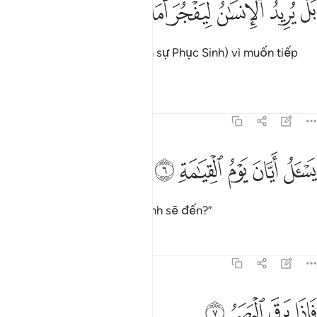
ﲑ
ﲒ
ﲓ
ﲔ
ﲕ
ﲖ
َلْ يُرِيدُ ٱلْإِنسَـٰنُ لِيَفْجُرَ أَمَامَهُۥ ٥
Không! Con người (phủ nhận sự Phục Sinh) vì muốn tiếp
tục phạm tội ở phía trước.
Tafsirs
Bài học
Suy ngẫm
75:6
ﲗ
ﲘ
ﲙ
سال ايان يوم القيامة ٦
ﲚ
ﲛ
َسْـَٔلُ أَيَّانَ يَوْمُ ٱلْقِيَـٰمَةِ ٦
Y hỏi: “Khi nào Ngày Phục Sinh sẽ đến?”
Tafsirs
Bài học
Suy ngẫm
75:7
ﲜ
ﲝ
اذا برق البصر ٧
ﲞ
ﲟ
َإِذَا بَرِقَ ٱلْبَصَرُ ٧