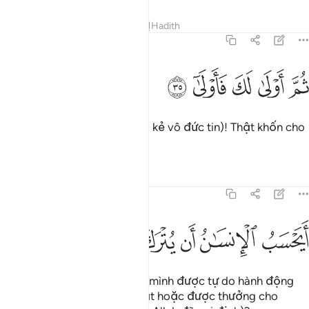
Tafsirs
Bài học
Suy ngẫm
Hadith
75:35
ﲅ
ﲆ
ﲇ
م اولى لك فاولى ٣٥
ﲈ
ﲉ
ُمَّ أَوْلَىٰ لَكَ فَأَوْلَىٰٓ ٣٥
Rồi thật khốn cho ngươi (hỡi kẻ vô đức tin)! Thật khốn cho
ngươi!
Tafsirs
Bài học
Suy ngẫm
75:36
ﲊ
ﲋ
ﲌ
يحسب الانسان ان يترك سدى ٣٦
ﲍ
ﲎ
ﲏ
َيَحْسَبُ ٱلْإِنسَـٰنُ أَن يُتْرَكَ سُدًى ٣٦
Có phải con người cho rằng mình được tự do hành động
tùy ý (mà không bị trừng phạt hoặc được thưởng cho