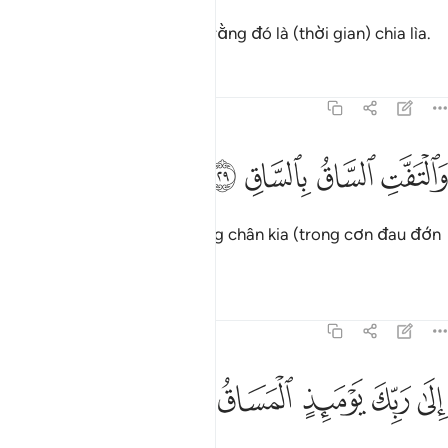
(Người sắp chết) biết chắc rằng đó là (thời gian) chia lìa.
Tafsirs
Bài học
Suy ngẫm
75:29
ﱩ
ﱪ
التفت الساق بالساق ٢٩
ﱫ
ﱬ
َٱلْتَفَّتِ ٱلسَّاقُ بِٱلسَّاقِ ٢٩
Và cẳng chân này cọ vào ống chân kia (trong cơn đau đớn
khi chết).
Tafsirs
Bài học
Suy ngẫm
75:30
ﱭ
ﱮ
لى ربك يوميذ المساق ٣٠
ﱯ
ﱰ
ﱱ
ِلَىٰ رَبِّكَ يَوْمَئِذٍ ٱلْمَسَاقُ ٣٠