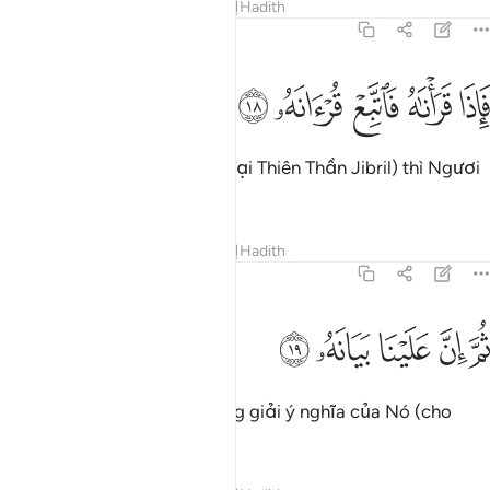
Tafsirs
Bài học
Suy ngẫm
Hadith
75:18
ﳓ
ﳔ
ﳕ
اذا قراناه فاتبع قرانه ١٨
ﳖ
ﳗ
َإِذَا قَرَأْنَـٰهُ فَٱتَّبِعْ قُرْءَانَهُۥ ١٨
Vì vậy, khi TA đọc Nó (qua đại Thiên Thần Jibril) thì Ngươi
hãy đọc theo lời đọc của Y.
Tafsirs
Bài học
Suy ngẫm
Hadith
75:19
ﳘ
ﳙ
م ان علينا بيانه ١٩
ﳚ
ﳛ
ﳜ
ُمَّ إِنَّ عَلَيْنَا بَيَانَهُۥ ١٩
Sau đó, TA có nhiệm vụ giảng giải ý nghĩa của Nó (cho
Ngươi).