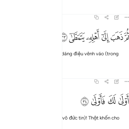
Tafsirs
Bài học
Suy ngẫm
75:33
ﱻ
ﱼ
ﱽ
ﱾ
م ذهب الى اهله يتمطى ٣٣
ﱿ
ﲀ
ُمَّ ذَهَبَ إِلَىٰٓ أَهْلِهِۦ يَتَمَطَّىٰٓ ٣٣
Rồi y trở về với gia đình với dáng điệu vênh váo (trong
niềm tự hào).
Tafsirs
Bài học
Suy ngẫm
75:34
ﲁ
ﲂ
ولى لك فاولى ٣٤
ﲃ
ﲄ
َوْلَىٰ لَكَ فَأَوْلَىٰ ٣٤
Thật khốn cho ngươi (hỡi kẻ vô đức tin)! Thật khốn cho
ngươi!