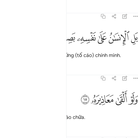
Tafsirs
Bài học
Suy ngẫm
75:14
ﲽ
ﲾ
ﲿ
ل الانسان على نفسه بصيرة ١٤
ﳀ
ﳁ
ﳂ
َلِ ٱلْإِنسَـٰنُ عَلَىٰ نَفْسِهِۦ بَصِيرَةٌۭ ١٤
Không! Con người sẽ làm chứng (tố cáo) chính mình.
Tafsirs
Bài học
Suy ngẫm
75:15
ﳃ
ﳄ
لو القى معاذيره ١٥
ﳅ
ﳆ
َلَوْ أَلْقَىٰ مَعَاذِيرَهُۥ ١٥
Cho dù y có đưa ra mọi lời bào chữa.
Tafsirs
Bài học
Suy ngẫm