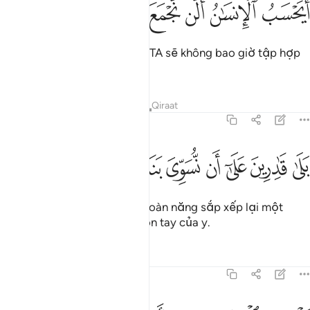
ﲄ
ﲅ
ﲆ
ﲇ
ﲈ
ﲉ
َيَحْسَبُ ٱلْإِنسَـٰنُ أَلَّن نَّجْمَعَ عِظَامَهُۥ ٣
Có phải con người cho rằng TA sẽ không bao giờ tập hợp
được xương cốt của y lại?
Tafsirs
Bài học
Suy ngẫm
Qiraat
75:4
ﲊ
ﲋ
ﲌ
ﲍ
لى قادرين على ان نسوي بنانه ٤
ﲎ
ﲏ
ﲐ
َلَىٰ قَـٰدِرِينَ عَلَىٰٓ أَن نُّسَوِّىَ بَنَانَهُۥ ٤
Không (như chúng nghĩ). TA toàn năng sắp xếp lại một
cách hoàn hảo từng đầu ngón tay của y.
Tafsirs
Bài học
Suy ngẫm
75:5
ل يريد الانسان ليفجر امامه ٥