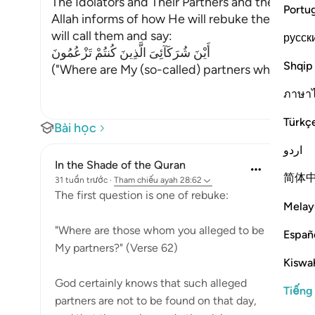
The Idolators and Their Partners and the Emni
Portu
Allah informs of how He will rebuke the idolat
will call them and say:
русск
أَيْنَ شُرَكَآئِىَ الَّذِينَ كُنتُمْ تَزْعُمُونَ
Shqip
("Where are My (so-called) partners whom you 
ภาษา
Türkç
Bài học
اردو
In the Shade of the Quran
简体
31 tuần trước
·
Tham chiếu
ayah 28:62
The first question is one of rebuke:
Melay
"Where are those whom you alleged to be
Españ
My partners?" (Verse 62)
Kiswah
God certainly knows that such alleged
Tiếng
partners are not to be found on that day,