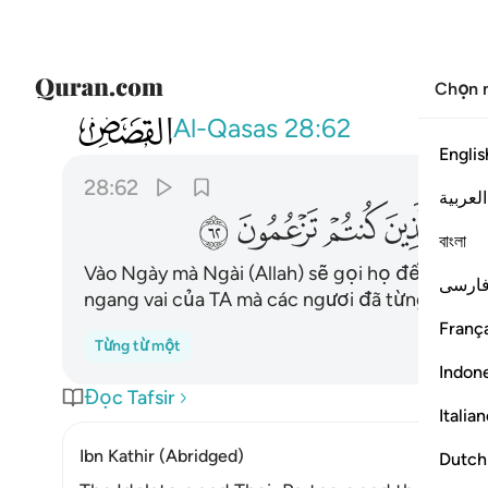
Chọn 
028
ويوم يناديهم فيقول اين شركايي الذين ك
Al-Qasas
28:62
Englis
28:62
العربية
ﱪ
ﱫ
ﱬ
ﱭ
বাংলা
Vào Ngày mà Ngài (Allah) sẽ gọi họ đến rồi Ng
ارسی
ngang vai của TA mà các ngươi đã từng khẳng
França
Từng từ một
Indon
Đọc Tafsir
Italia
Ibn Kathir (Abridged)
Dutch