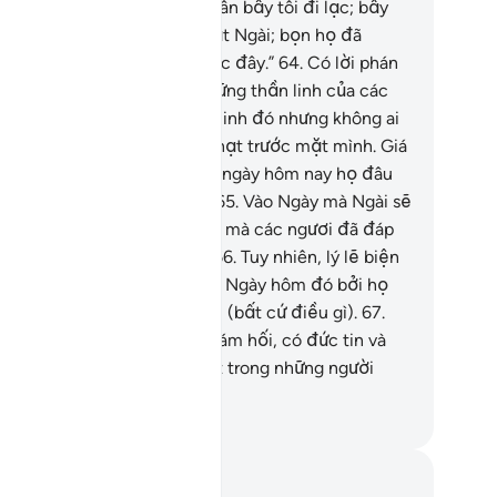
 đi giống như việc tự bản thân bầy tôi đi lạc; bầy
i vô can với bọn họ trước mặt Ngài; bọn họ đã
ông thờ phượng bầy tôi trước đây.”
64
.
Có lời phán
o họ: “Các ngươi hãy gọi những thần linh của các
ươi!” Họ đã gọi những thần linh đó nhưng không ai
ả lời họ và họ sẽ thấy hình phạt trước mặt mình. Giá
ư họ tuân theo Chỉ Đạo (thì ngày hôm nay họ đâu
ải chịu cảnh như thế này!).
65
.
Vào Ngày mà Ngài sẽ
i họ đến, phán: “Đâu là điều mà các ngươi đã đáp
 các vị Thiên Sứ (của TA)?”
66
.
Tuy nhiên, lý lẽ biện
ch sẽ mù mịt đối với họ vào Ngày hôm đó bởi họ
ông thể hỏi han vấn kế nhau (bất cứ điều gì).
67
.
ưng đối với ai biết ăn năn sám hối, có đức tin và
nh thiện thì may ra sẽ là một trong những người
ành công.
uwwad Center
i chú và suy ngẫm