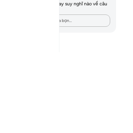
n không có bất kỳ ghi chú hay suy nghĩ nào về câu
ơ này.
Hãy ghi lại những suy nghĩ của bạn…