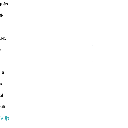
ty between Them in the Hereafter
họ
guês
ors on the Day of Resurrection, when He
tô
ий
kh
bả
used to assert") mean
…
Đọc thêm
ng
tr
ไทย
Thêm các bản Tafsir
nh
e
Suy ngẫm
ph
gọ
lại
Hana Alasry
中文
bạ
6 năm trước
·
Tham chiếu
ayah 57:20, 28:58-64, 6:8
kh
u
Again the same promise, Allah will never
Nh
punish a people unless they've denied the
hà
ol
message after being sent a messenger
th
ili
and Allah is most Just! So just in fact, that
-
R
He gave the more flexible option to the
 Việt
disbelievers. In Surat Al=an'aam, they
Gh