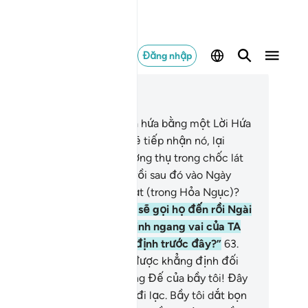
Đăng nhập
c trong ngữ cảnh
ơng 28, Trang 393, Juz 20
.
Lẽ nào một người mà TA đã hứa bằng một Lời Hứa
t đẹp, cái mà y chắc chắn sẽ tiếp nhận nó, lại
ống với kẻ mà TA đã cho hưởng thụ trong chốc lát
a cõi trần tục (tạm bợ) này rồi sau đó vào Ngày
án Xét y sẽ phải bị trừng phạt (trong Hỏa Ngục)?
.
Vào Ngày mà Ngài (Allah) sẽ gọi họ đến rồi Ngài
 phán: “Đâu là những thần linh ngang vai của TA
 các ngươi đã từng khẳng định trước đây?”
63
.
ững kẻ mà Lời (kết tội) đã được khẳng định đối
i bọn họ sẽ thưa: “Lạy Thượng Đế của bầy tôi! Đây
 những kẻ mà bầy tôi đã dắt đi lạc. Bầy tôi dắt bọn