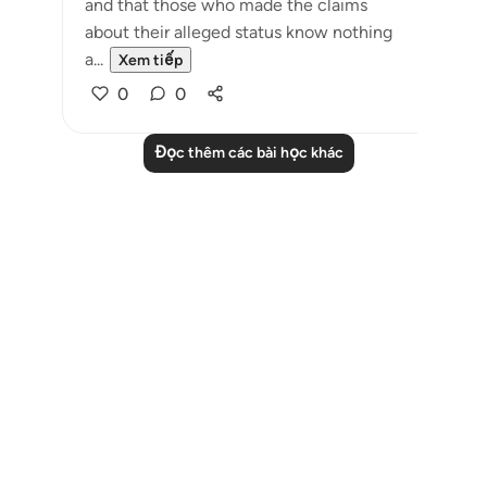
and that those who made the claims
about their alleged status know nothing
a...
Xem tiếp
0
0
Đọc thêm các bài học khác
Notes
placeholders
close