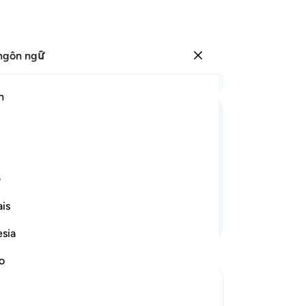
ngôn ngữ
Đăng nhập
Đọ
h
Chư
61
ﱥ
ﱦ
ﱧ
ﱨ
ﱩ
tố
gi
ài sẽ phán: “Đâu là những thần linh
củ
ف
 định trước đây?”
Ph
is
62
Tiếp tục đọc
sẽ
esia
mà
Nh
no
vớ
là