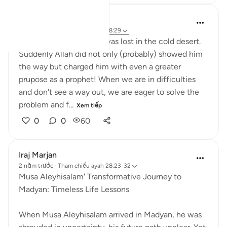
Abbas R.
5 năm trước
·
Tham chiếu
ayah 28:29
Subhanallah! Musa (as) was lost in the cold desert.
Suddenly Allah did not only (probably) showed him
the way but charged him with even a greater
prupose as a prophet! When we are in difficulties
and don't see a way out, we are eager to solve the
problem and f...
Xem tiếp
0
0
60
Iraj Marjan
2 năm trước
·
Tham chiếu
ayah 28:23-32
Musa Aleyhisalam' Transformative Journey to
Madyan: Timeless Life Lessons
When Musa Aleyhisalam arrived in Madyan, he was