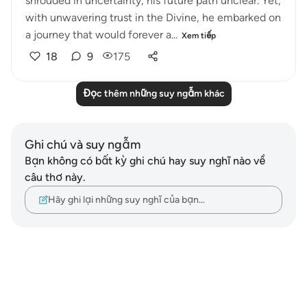
shrouded in uncertainty, his future path unclear. Yet,
with unwavering trust in the Divine, he embarked on
a journey that would forever a...
Xem tiếp
18
9
175
Đọc thêm những suy ngẫm khác
Ghi chú và suy ngẫm
Bạn không có bất kỳ ghi chú hay suy nghĩ nào về
câu thơ này.
Hãy ghi lại những suy nghĩ của bạn…