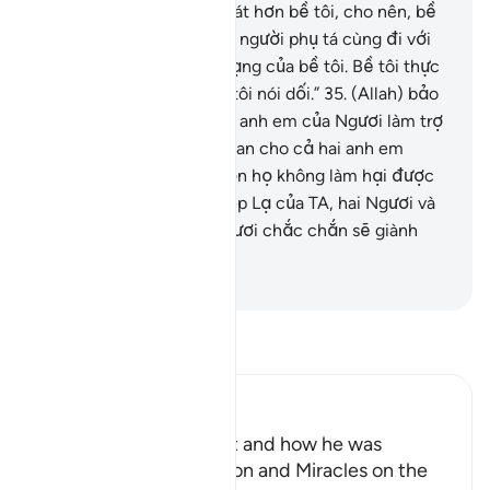
của bề tôi, Harun, hoạt bát hơn bề tôi, cho nên, bề
tôi xin Ngài cử y làm một người phụ tá cùng đi với
bề tôi để xác nhận sứ mạng của bề tôi. Bề tôi thực
sự sợ rằng họ sẽ cho bề tôi nói dối.”
35
.
(Allah) bảo
(Musa): “TA sẽ cho người anh em của Ngươi làm trợ
thủ cho Ngươi và TA sẽ ban cho cả hai anh em
Ngươi quyền uy khiến bọn họ không làm hại được
hai Ngươi. Với những Phép Lạ của TA, hai Ngươi và
những người theo hai Ngươi chắc chắn sẽ giành
chiến thắng.”
-
Ruwwad Center
Đọc Tafsir
Ibn Kathir (Abridged)
Musa's Return to Egypt and how he was
honored with the Mission and Miracles on the