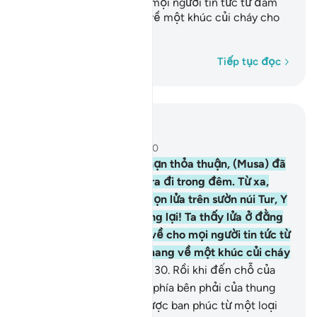
vọng ta sẽ mang về cho mọi người tin tức từ đám
lửa đó hoặc ta sẽ mang về một khúc củi cháy cho
mọi người sưởi ấm.”
Từng từ một
Tiếp tục đọc
Đọc trong ngữ cảnh
Chương 28, Trang 389, Juz 20
29
.
Sau khi kết thúc kỳ hạn thỏa thuận, (Musa) đã
cùng gia đình của mình ra đi trong đêm. Từ xa,
(Musa) nhìn thấy một ngọn lửa trên sườn núi Tur, Y
bảo người nhà: “Hãy dừng lại! Ta thấy lửa ở đằng
xa, hy vọng ta sẽ mang về cho mọi người tin tức từ
đám lửa đó hoặc ta sẽ mang về một khúc củi cháy
cho mọi người sưởi ấm.”
30
.
Rồi khi đến chỗ của
ngọn lửa, có tiếng gọi từ phía bên phải của thung
lũng tại một vùng đất được ban phúc từ một loại