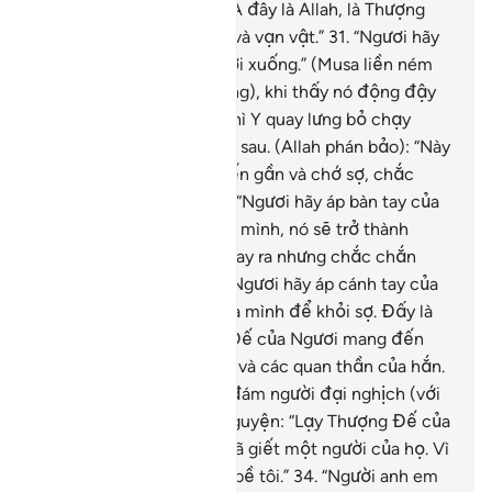
cây (Ô-liu): “Hỡi Musa, TA đây là Allah, là Thượng
Đế đích thực của vũ trụ và vạn vật.”
31
.
“Ngươi hãy
ném chiếc gậy của Ngươi xuống.” (Musa liền ném
chiếc gậy của mình xuống), khi thấy nó động đậy
giống như một con rắn thì Y quay lưng bỏ chạy
không dám nhìn lại đằng sau. (Allah phán bảo): “Này
Musa, ngươi hãy bước đến gần và chớ sợ, chắc
chắn Ngươi an toàn.”
32
.
“Ngươi hãy áp bàn tay của
Ngươi vào lồng ngực của mình, nó sẽ trở thành
trắng toát khi Ngươi rút tay ra nhưng chắc chắn
không hề đau đớn gì và Ngươi hãy áp cánh tay của
Ngươi vào cạnh sườn của mình để khỏi sợ. Đấy là
hai dấu hiệu từ Thượng Đế của Ngươi mang đến
trình bày cho Pha-ra-ông và các quan thần của hắn.
Bọn họ quả thật là một đám người đại nghịch (với
Allah).”
33
.
(Musa) cầu nguyện: “Lạy Thượng Đế của
bề tôi, quả thật, bề tôi đã giết một người của họ. Vì
thế, bề tôi sợ họ sẽ giết bề tôi.”
34
.
“Người anh em