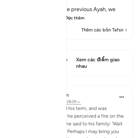
Way
In the explanation of the previous Ayah, we
have already seen th
…
Đọc thêm
Thêm các bản Tafsir
Xem Qiraat
Câu thơ này có 1 Các giao
Xem các điểm giao
điểm
nhau
Bài học
In the Shade of the Quran
32 tuần trước
·
Tham chiếu
ayah 28:29
When Moses had fulfilled his term, and was
travelling with his family, he perceived a fire on the
slope of Mount Sinai. So he said to his family: 'Wait
here, for I perceive a fire. Perhaps I may bring you