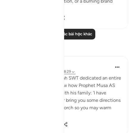
from there some information, or a burning brand
from th...
Xem tiếp
0
0
83
Đọc thêm các bài học khác
Suy ngẫm
Aida Azlin
3 năm trước
·
Tham chiếu
ayah 28:29
I absolutely love how Allah SWT dedicated an entire
Ayah in the Quran to show how Prophet Musa AS
clearly communicated with his family: 'I have
spotted a fire. I will either bring you some directions
from there, or a burning torch so you may warm
yourselves.' ...
Xem tiếp
13
2
161