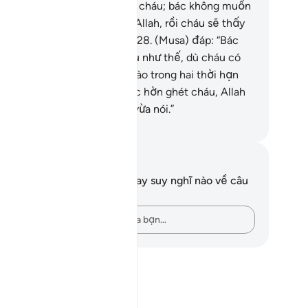
o đủ mười năm thì đó là tùy cháu; bác không muốn
y khó khăn cho cháu; insha-Allah, rồi cháu sẽ thấy
c là một người lương thiện.”
28
.
(Musa) đáp: “Bác
áu ta cứ thỏa thuận với nhau như thế, dù cháu có
ể hoàn tất bất cứ thời hạn nào trong hai thời hạn
a nói thì bác vẫn không được hờn ghét cháu, Allah
m chứng cho điều chúng ta vừa nói.”
uwwad Center
i chú và suy ngẫm
n không có bất kỳ ghi chú hay suy nghĩ nào về câu
ơ này.
Hãy ghi lại những suy nghĩ của bạn…