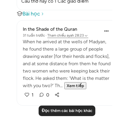
Câu thơ này có 1 Các giao điểm
Bài học
In the Shade of the Quran
31 tuần trước
·
Tham chiếu
ayah 28:23
When he arrived at the wells of Madyan,
he found there a large group of people
drawing water [for their herds and flocks],
and at some distance from them he found
two women who were keeping back their
flock. He asked them: 'What is the matter
with you two?' Th...
Xem tiếp
1
0
Đọc thêm các bài học khác