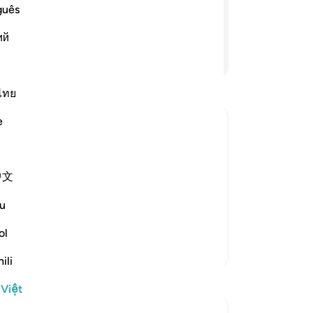
đã 
rời khỏi chỗ đó; và cha của chúng tôi
guês
nư
ий
ng
Tiếp tục đọc
đa
mộ
(M
ไทย
ấy
e
(M
ôn
He watered the Flocks of the Two
gá
中文
đá
his chiefs were conspiring against
tr
 to being alone, because before that he
u
hã
si
…
Đọc thêm
ch
ol
Thêm các bản Tafsir
tru
ili
“B
ch
 Việt
th