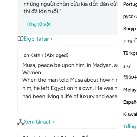
những người chăn cừu kia dắt đàn cừu của họ 
Portu
thì đã lớn tuổi.”
русск
Từng từ một
Shqip
Đọc Tafsir
ภาษา
Türkç
Ibn Kathir (Abridged)
Musa, peace be upon him, in Madyan, and how 
اردو
Women
简体
When the man told Musa about how Fir`awn and 
him, he left Egypt on his own. He was not used
Melay
had been living a life of luxury and ease, in a po
Españ
Kiswah
Xem Qiraat
Tiếng