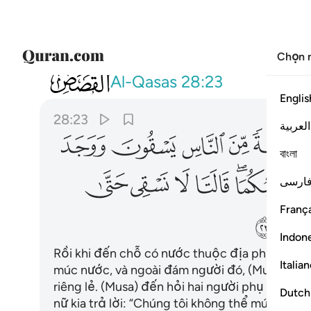
Chọn 
028
ولما ورد ماء مدين وجد عليه امة من ال
Al-Qasas
28:23
Englis
28:23
العربية
ﱓ
ﱔ
ﱕ
ﱖ
ﱗ
বাংলা
ﱟﱠ
ﱡ
ﱢ
ﱣ
ﱤ
ارسی
França
ﱫ
Indon
Rồi khi đến chỗ có nước thuộc địa phận Mad
Italia
múc nước, và ngoài đám người đó, (Musa) còn
riêng lẻ. (Musa) đến hỏi hai người phụ nữ đó: 
Dutch
nữ kia trả lời: “Chúng tôi không thể múc nước