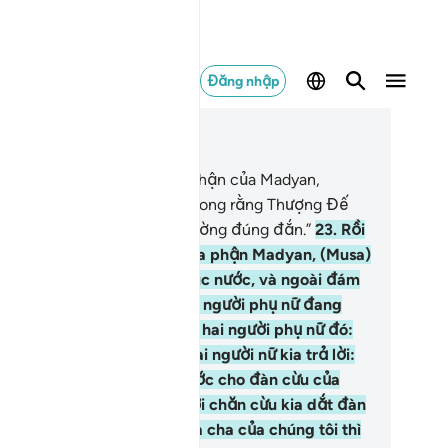
Đăng nhập
c trong ngữ cảnh
ơng 28, Trang 388, Juz 20
.
Khi chạy trốn về phía địa phận của Madyan,
usa) nói thầm một mình: “Mong rằng Thượng Đế
a ta sẽ dắt ta đi đến con đường đúng đắn.”
23
.
Rồi
i đến chỗ có nước thuộc địa phận Madyan, (Musa)
ấy một đám người đang múc nước, và ngoài đám
ười đó, (Musa) còn thấy hai người phụ nữ đang
ng riêng lẻ. (Musa) đến hỏi hai người phụ nữ đó:
ai cô có chuyện gì vậy?” Hai người nữ kia trả lời:
húng tôi không thể múc nước cho đàn cừu của
nh uống trừ phi những người chăn cừu kia dắt đàn
u của họ rời khỏi chỗ đó; và cha của chúng tôi thì