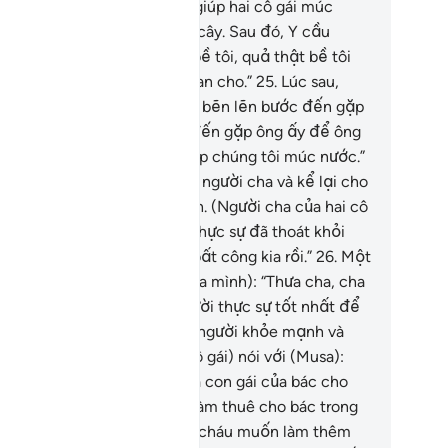
lớn tuổi.”
24
.
Thế là, Musa giúp hai cô gái múc
ớc rồi lui về nghỉ dưới bóng cây. Sau đó, Y cầu
uyện: “Lạy Thượng Đế của bề tôi, quả thật bề tôi
ng cần điều tốt đẹp Ngài ban cho.”
25
.
Lúc sau,
t trong hai người phụ nữ kia bẽn lẽn bước đến gặp
usa), nói: “Cha tôi mời anh đến gặp ông ấy để ông
 đền đáp về việc anh đã giúp chúng tôi múc nước.”
usa) đi theo cô gái đến gặp người cha và kể lại cho
g nghe câu chuyện của mình. (Người cha của hai cô
i) bảo: “Cậu chớ lo sợ, cậu thực sự đã thoát khỏi
m người làm điều sai quấy bất công kia rồi.”
26
.
Một
ong hai cô gái nói (với cha của mình): “Thưa cha, cha
y thuê anh ấy giúp việc. Người thực sự tốt nhất để
a thuê giúp việc nên là một người khỏe mạnh và
ng thực.”
27
.
(Cha của hai cô gái) nói với (Musa):
ác có ý gả một trong hai đứa con gái của bác cho
áu với điều kiện cháu phải làm thuê cho bác trong
ời hạn tám năm; nhưng nếu cháu muốn làm thêm