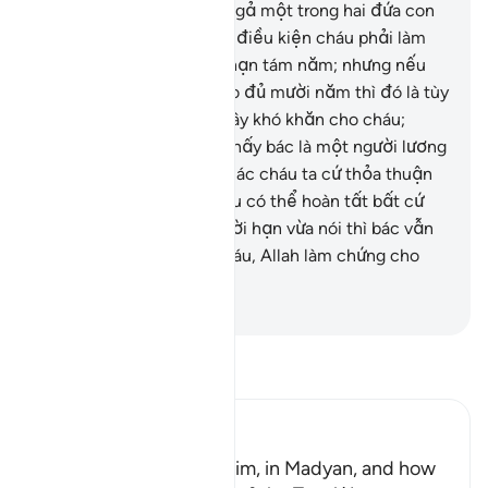
nói với (Musa): “Bác có ý gả một trong hai đứa con
gái của bác cho cháu với điều kiện cháu phải làm
thuê cho bác trong thời hạn tám năm; nhưng nếu
cháu muốn làm thêm cho đủ mười năm thì đó là tùy
cháu; bác không muốn gây khó khăn cho cháu;
insha-Allah, rồi cháu sẽ thấy bác là một người lương
thiện.”
28
.
(Musa) đáp: “Bác cháu ta cứ thỏa thuận
với nhau như thế, dù cháu có thể hoàn tất bất cứ
thời hạn nào trong hai thời hạn vừa nói thì bác vẫn
không được hờn ghét cháu, Allah làm chứng cho
điều chúng ta vừa nói.”
-
Ruwwad Center
Đọc Tafsir
Ibn Kathir (Abridged)
Musa, peace be upon him, in Madyan, and how