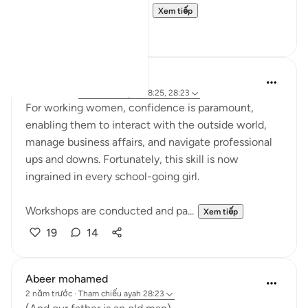
arrives in Madyan not to...
Xem tiếp
10
3
Iraj Marjan
2 năm trước
·
Tham chiếu
ayah 28:25, 28:23
For working women, confidence is paramount,
enabling them to interact with the outside world,
manage business affairs, and navigate professional
ups and downs. Fortunately, this skill is now
ingrained in every school-going girl.
Workshops are conducted and pa...
Xem tiếp
19
14
Abeer mohamed
2 năm trước
·
Tham chiếu
ayah 28:23