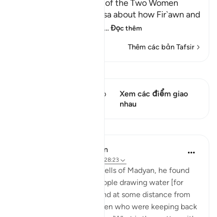
He watered the Flocks of the Two Women
When the man told Musa about how Fir`awn and
his chiefs were conspir
…
Đọc thêm
Thêm các bản Tafsir
Xem Qiraat
Câu thơ này có 1 Các giao
Xem các điểm giao
điểm
nhau
Bài học
In the Shade of the Quran
31 tuần trước
·
Tham chiếu
ayah 28:23
When he arrived at the wells of Madyan, he found
there a large group of people drawing water [for
their herds and flocks], and at some distance from
them he found two women who were keeping back