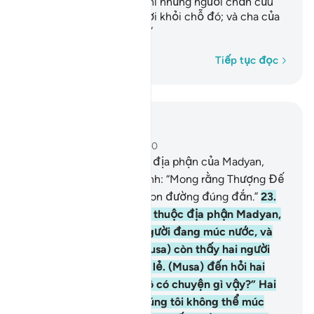
cừu của mình uống trừ phi những người chăn cừu
kia dắt đàn cừu của họ rời khỏi chỗ đó; và cha của
chúng tôi thì đã lớn tuổi.”
Từng từ một
Tiếp tục đọc
Đọc trong ngữ cảnh
Chương 28, Trang 388, Juz 20
22
.
Khi chạy trốn về phía địa phận của Madyan,
(Musa) nói thầm một mình: “Mong rằng Thượng Đế
của ta sẽ dắt ta đi đến con đường đúng đắn.”
23
.
Rồi khi đến chỗ có nước thuộc địa phận Madyan,
(Musa) thấy một đám người đang múc nước, và
ngoài đám người đó, (Musa) còn thấy hai người
phụ nữ đang đứng riêng lẻ. (Musa) đến hỏi hai
người phụ nữ đó: “Hai cô có chuyện gì vậy?” Hai
người nữ kia trả lời: “Chúng tôi không thể múc