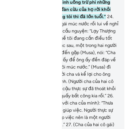
nước cho đàn cừu của mình uống trừ phi những
người chăn cừu kia dắt đàn cừu của họ rời khỏi
chỗ đó; và cha của chúng tôi thì đã lớn tuổi.”
24
.
Thế là, Musa giúp hai cô gái múc nước rồi lui về nghỉ
dưới bóng cây. Sau đó, Y cầu nguyện: “Lạy Thượng
Đế của bề tôi, quả thật bề tôi đang cần điều tốt
đẹp Ngài ban cho.”
25
.
Lúc sau, một trong hai người
phụ nữ kia bẽn lẽn bước đến gặp (Musa), nói: “Cha
tôi mời anh đến gặp ông ấy để ông ấy đền đáp về
việc anh đã giúp chúng tôi múc nước.” (Musa) đi
theo cô gái đến gặp người cha và kể lại cho ông
nghe câu chuyện của mình. (Người cha của hai cô
gái) bảo: “Cậu chớ lo sợ, cậu thực sự đã thoát khỏi
đám người làm điều sai quấy bất công kia rồi.”
26
.
Một trong hai cô gái nói (với cha của mình): “Thưa
cha, cha hãy thuê anh ấy giúp việc. Người thực sự
tốt nhất để cha thuê giúp việc nên là một người
khỏe mạnh và trung thực.”
27
.
(Cha của hai cô gái)