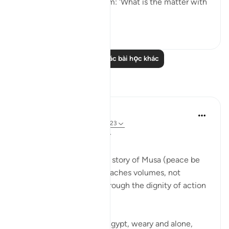
their flock. He asked them: 'What is the matter with
you two?' Th...
Xem tiếp
1
0
Đọc thêm các bài học khác
Suy ngẫm
Qais Noor
năm ngoái
·
Tham chiếu
ayah 28:23
~ The Gaze that Guards ~
There is a moment in the story of Musa (peace be
upon him) that quietly teaches volumes, not
through a sermon, but through the dignity of action
guided by faith.
Musa (AS) fleeing from Egypt, weary and alone,