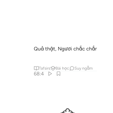
Quả thật, Ngươi chắc chắn sẽ có
Tafsirs
Bài học
Suy ngẫm
68:4