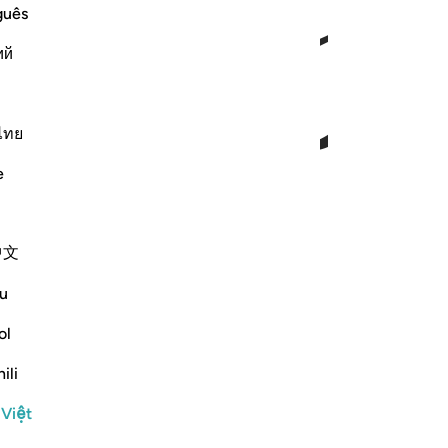
ﱼ
ﱽ
guês
ий
ไทย
e
中文
u
ol
ili
 Việt