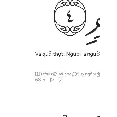
ﲏ
Và quả thật, Ngươi là người có ph
Tafsirs
Bài học
Suy ngẫm
Nội dun
68:5