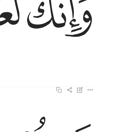
ﲋ
ﲌ
فستبصر ويبصرون ٥
فَسَتُبْصِرُ وَيُبْصِرُونَ ٥