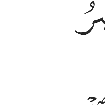
ﲑ
ng sẽ thấy.