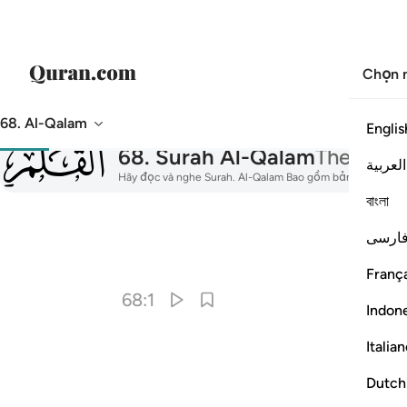
Chọn 
68. Al-Qalam
Englis
068
68
.
Surah Al-Qalam
The Pen
العربية
Hãy đọc và nghe Surah. Al-Qalam Bao gồm bản dịch, chú gi
বাংলা
ارسی
Nhân 
França
68:1
Indon
Italia
Dutch