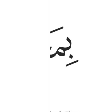
ﲃ
iên.