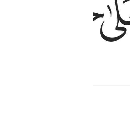
ﲍ
ﲎ
ẩm chất đạo đức vĩ đại.
g liên quan