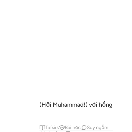
(Hỡi Muhammad!) với hồng ân Thư
Tafsirs
Bài học
Suy ngẫm