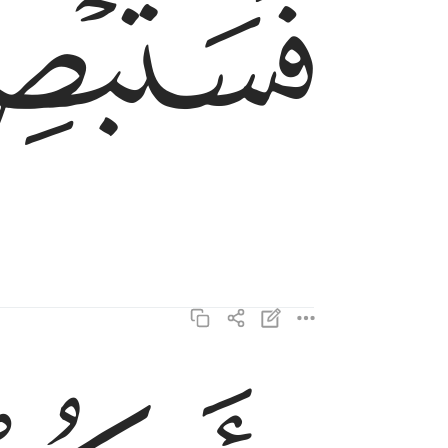
ﲐ
باييكم المفتون ٦
بِأَييِّكُمُ ٱلْمَفْتُونُ ٦