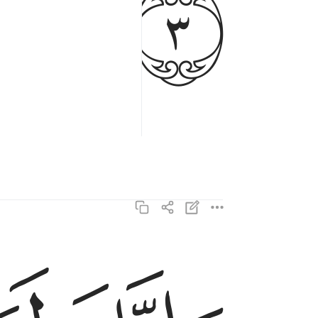
ﲊ
وانك لعلى خلق عظيم ٤
وَإِنَّكَ لَعَلَىٰ خُلُقٍ عَظِيمٍۢ ٤