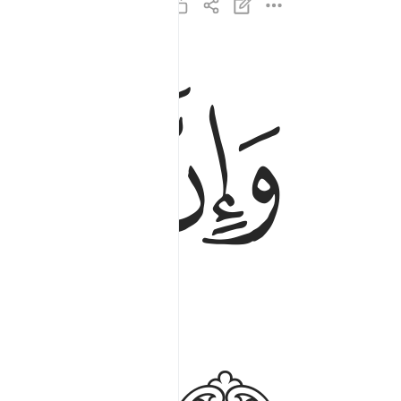
ﲅ
ﲆ
ﲇ
وان لك لاجرا غير ممنون ٣
وَإِنَّ لَكَ لَأَجْرًا غَيْرَ مَمْنُونٍۢ ٣