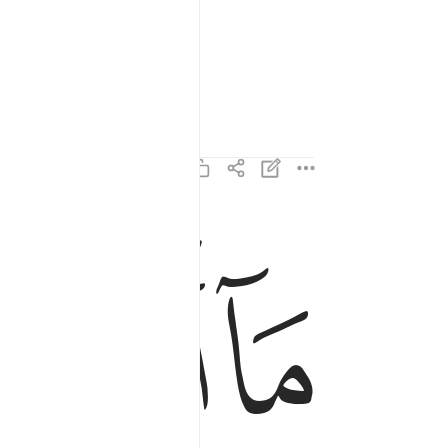
ﱿ
ﲀ
ﲁ
ما انت بنعمة ربك بمجنون ٢
مَآ أَنتَ بِنِعْمَةِ رَبِّكَ بِمَجْنُونٍۢ ٢