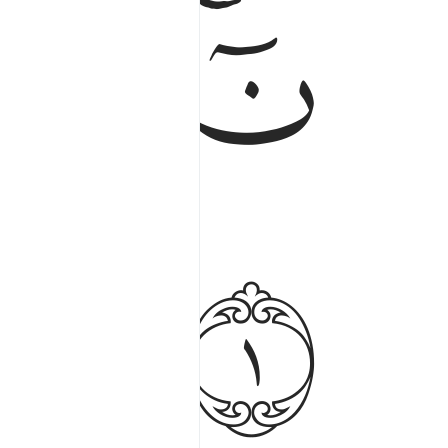
ﱹﱺ
ﱻ
ﱾ