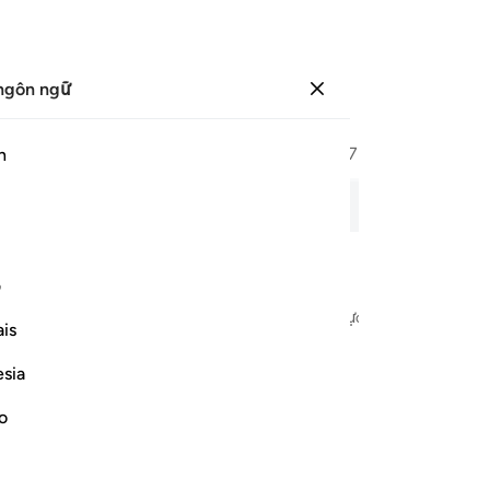
ngôn ngữ
Đăng nhập
Trang
564
Juz
29
/
Hizb
57
h
ải, bản ghi âm, nghĩa từng từ và phiên âm.
ف
danh Allah - Đấng Rất Mực Độ Lượng, Đấng Rất Mực Khoan Dung
is
esia
no