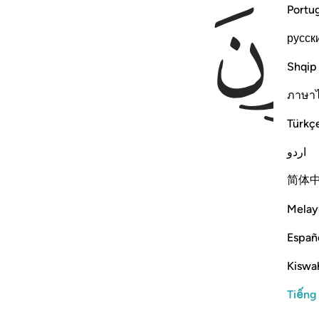
Portu
русск
Shqip
ภาษา
Türkç
اردو
简体
Melay
Españ
Kiswah
Tiếng