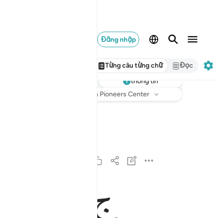
Đăng nhập
Từng câu từng chữ
Đọc
thông tin
Nghe
Bản dịch
: Translation Pioneers Center
ن والقلم وما يسطرون ١
نٓ ۚ وَٱلْقَلَمِ وَمَا يَسْطُرُونَ ١