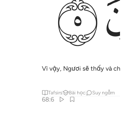
ﲒ
Vì vậy, Ngươi sẽ thấy và chúng cũ
Tafsirs
Bài học
Suy ngẫm
68:6