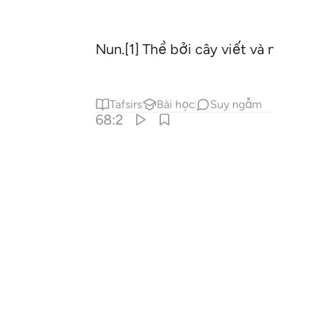
Nun.[1] Thề bởi cây viết và những g
Tafsirs
Bài học
Suy ngẫm
68:2