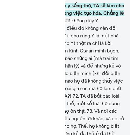
68
.
Người nào mà TA cho y sống thọ, TA sẽ làm cho
y trở lại (sự yếu đuối) trong việc tạo hóa. Chẳng lẽ
họ không hiểu ư?
69
.
TA đã không dạy Y
(Muhammad) thơ phú; và điều đó không nên đối
với Y (bởi có thể các ngươi cho rằng Y là một nhà
thơ). (Những gì TA dạy cho Y) thật ra chỉ là Lời
Nhắc Nhở và là một Thiên Kinh Qur’an minh bạch.
70
.
Mục đích để Y cảnh báo những ai (mà trái tim
của họ đang) sống (với chân lý) và để những kẻ vô
đức tin không còn có lý do biện minh (khi đối diện
với sự trừng phạt).
71
.
Lẽ nào họ đã không thấy việc
TA đã tạo ra cho họ các loài gia súc mà họ làm chủ
bằng chính đôi tay của TA?!
72
.
TA đã bắt các loài
gia súc phục tùng họ; bởi thế, một số loài họ dùng
để cưỡi và một số khác họ ăn thịt.
73
.
Và nơi các
loài gia súc đó, họ có nhiều nguồn lợi khác; và có cả
nguồn thức uống dành cho họ. Thế, họ không biết
ơn (TA) hay sao?
74
.
(Những kẻ đa thần) đã thờ