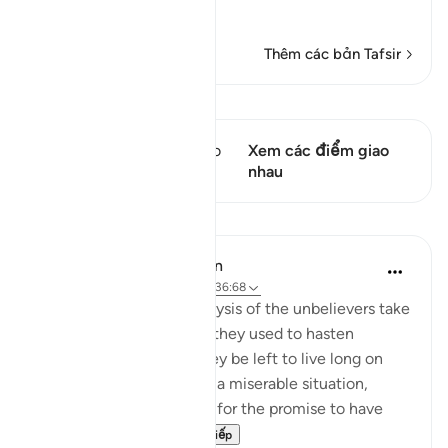
This is li
…
Đọc thêm
Thêm các bản Tafsir
Xem Qiraat
Câu thơ này có 2 Các giao
Xem các điểm giao
điểm
nhau
Bài học
In the Shade of the Quran
31 tuần trước
·
Tham chiếu
ayah 36:68
The humiliation and paralysis of the unbelievers take
place when the promise they used to hasten
becomes due. Should they be left to live long on
earth, they will end up in a miserable situation,
where they would prefer for the promise to have
been hastened. T...
Xem tiếp