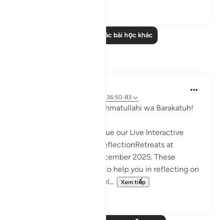
0
0
Đọc thêm các bài học khác
Suy ngẫm
Hammad Fahim
33 tuần trước
·
Tham chiếu
ayah 36:50-83
Assalamu Alaikum wa Rahmatullahi wa Barakatuh!
InshaAllah we will continue our Live Interactive
Reflection Workshops-ReflectionRetreats at
2:30pm (GMT)/ 20th December 2025. These
workshops are designed to help you in reflecting on
the Quran more effectivel...
Xem tiếp
12
3