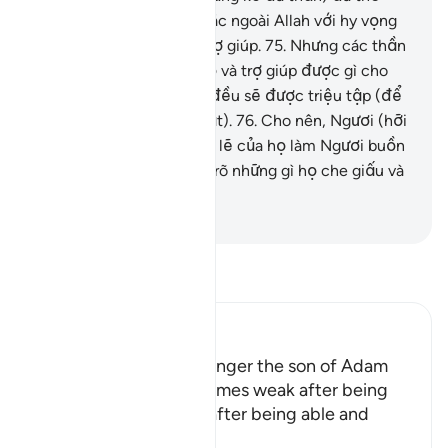
phượng các thần linh khác ngoài Allah với hy vọng
được chúng phù hộ và trợ giúp.
75
.
Nhưng các thần
linh đó không thể phù hộ và trợ giúp được gì cho
họ. Họ và chúng, tất cả đều sẽ được triệu tập (để
đối diện với sự trừng phạt).
76
.
Cho nên, Ngươi (hỡi
Thiên Sứ) chớ để cho lời lẽ của họ làm Ngươi buồn
phiền. Quả thật, TA biết rõ những gì họ che giấu và
những gì họ công khai.
-
Ruwwad Center
Đọc Tafsir
Ibn Kathir (Abridged)
Allah tells us that the longer the son of Adam
lives, the more he becomes weak after being
strong, and incapable after being able and
active