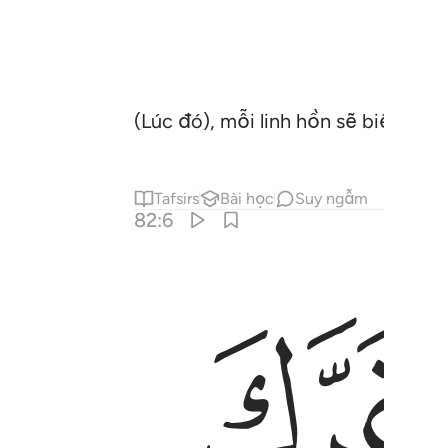
(Lúc đó), mỗi linh hồn sẽ biết nhữn
Tafsirs
Bài học
Suy ngẫm
82:6
ﱚ