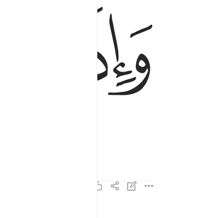
ﱍ
ﱎ
وَإِذَا ٱلْقُبُورُ بُعْثِرَتْ ٤