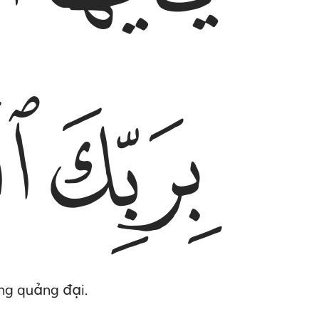
ﱛ
ﱜ
ng quảng đại.