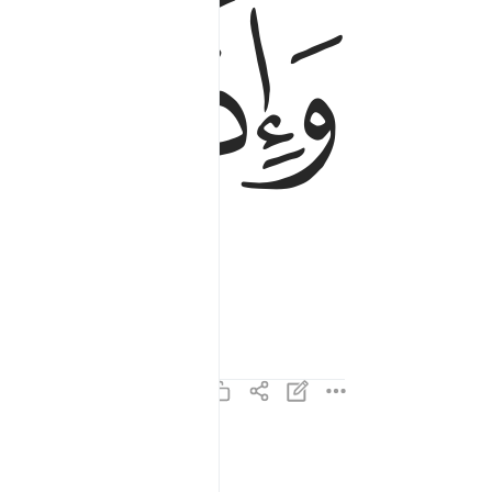
ﱅ
ﱆ
واذا البحار فجرت ٣
وَإِذَا ٱلْبِحَارُ فُجِّرَتْ ٣