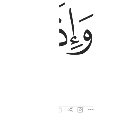
ﱉ
ﱊ
واذا القبور بعثرت ٤