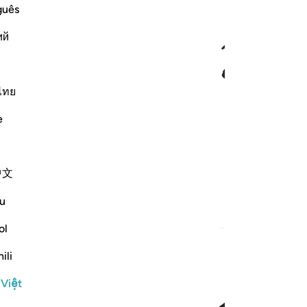
ﱃ
guês
ий
ไทย
e
中文
u
ol
ili
 Việt