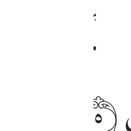
ﱒ
ﱓ
ﱔ
ﱖ