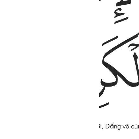
ﱝ
nh lừa ngươi về Thượng Đế của ngươi, Đấng vô cù