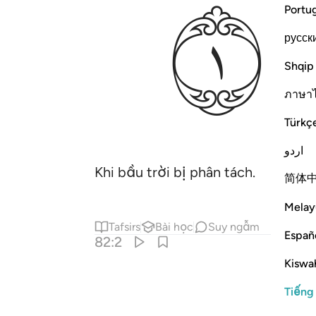
ﱄ
Portu
русск
Shqip
ภาษา
Türkç
اردو
Khi bầu trời bị phân tách.
简体
Melay
Tafsirs
Bài học
Suy ngẫm
Españ
82:2
Kiswah
Tiếng