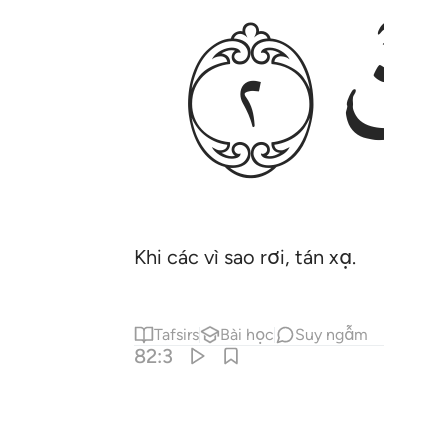
ﱈ
Khi các vì sao rơi, tán xạ.
Tafsirs
Bài học
Suy ngẫm
82:3