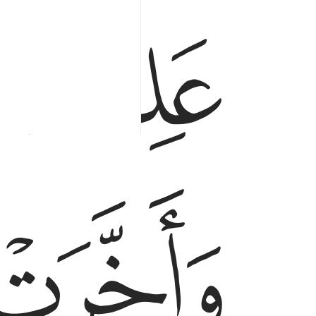
ﱑ
علمت نفس ما قدمت واخرت ٥
عَلِمَتْ نَفْسٌۭ مَّا قَدَّمَتْ وَأَخَّرَتْ ٥
ﱕ