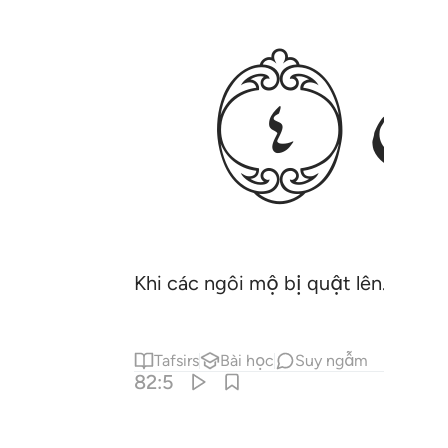
ﱐ
Khi các ngôi mộ bị quật lên.
Tafsirs
Bài học
Suy ngẫm
82:5