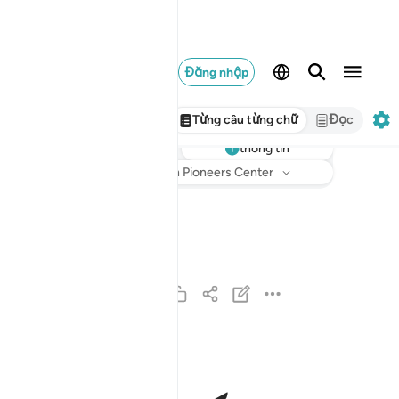
Đăng nhập
Từng câu từng chữ
Đọc
thông tin
Nghe
Bản dịch
: Translation Pioneers Center
اذا السماء انفطرت ١
إِذَا ٱلسَّمَآءُ ٱنفَطَرَتْ ١