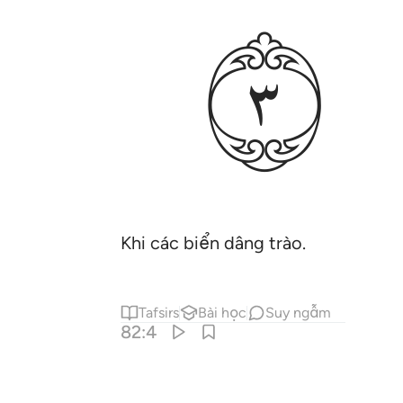
ﱌ
Khi các biển dâng trào.
Tafsirs
Bài học
Suy ngẫm
82:4