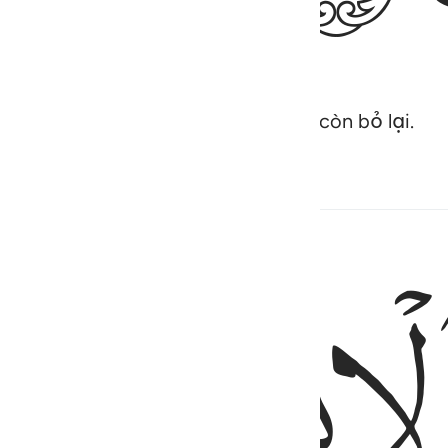
g gì nó đã gởi đi trước và những gì còn bỏ lại.
ﱙ