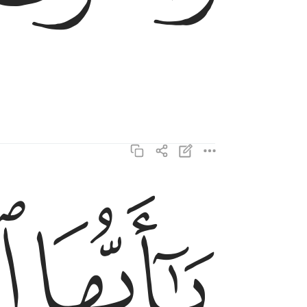
ﱗ
ﱘ
يا ايها الانسان ما غرك بربك الكريم ٦
يَـٰٓأَيُّهَا ٱلْإِنسَـٰنُ مَا غَرَّكَ بِرَبِّكَ ٱلْكَرِيمِ ٦