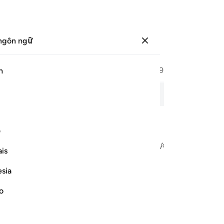
ngôn ngữ
Đăng nhập
Trang
587
Juz
30
/
Hizb
59
h
aving
ú giải, bản ghi âm, nghĩa từng từ và phiên âm.
ف
danh Allah - Đấng Rất Mực Độ Lượng, Đấng Rất Mực Khoan Dung
is
esia
no