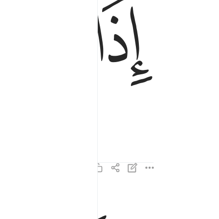
ﱁ
ﱂ
واذا الكواكب انتثرت ٢
وَإِذَا ٱلْكَوَاكِبُ ٱنتَثَرَتْ ٢