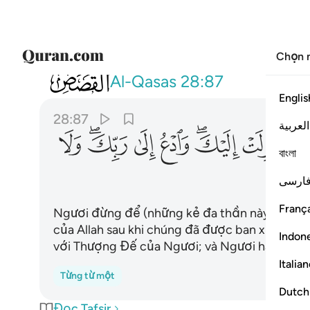
Chọn 
028
ولا يصدنك عن ايات الله بعد اذ انزلت ال
Al-Qasas
28:87
Englis
28:87
العربية
ﱭ
ﱮ
ﱯﱰ
ﱱ
ﱲ
ﱳﱴ
ﱵ
বাংলা
ارسی
França
Ngươi đừng để (những kẻ đa thần này) làm c
của Allah sau khi chúng đã được ban xuống c
Indon
với Thượng Đế của Ngươi; và Ngươi hãy đừng 
Italia
Từng từ một
Dutch
Đọc Tafsir