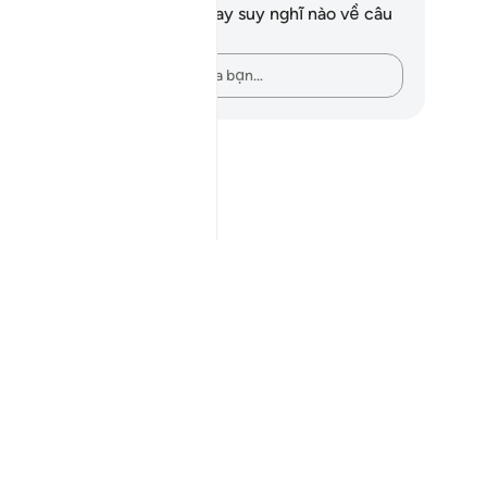
n không có bất kỳ ghi chú hay suy nghĩ nào về câu
ơ này.
Hãy ghi lại những suy nghĩ của bạn…