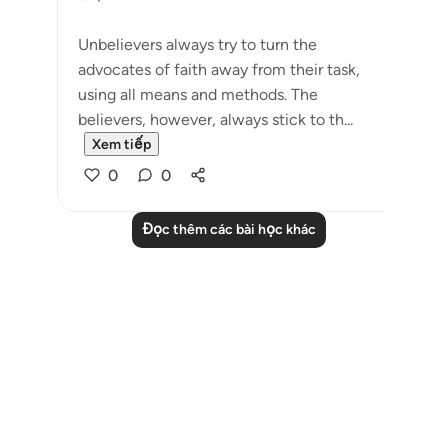
Unbelievers always try to turn the
advocates of faith away from their task,
using all means and methods. The
believers, however, always stick to th...
Xem tiếp
0
0
Đọc thêm các bài học khác
Notes
placeholders
close