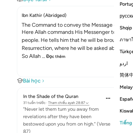
Portu
Ibn Kathir (Abridged)
русск
The Command to convey the Message of Tawh
Shqip
Here Allah commands His Messenger to convey 
ภาษา
people. He tells him that he will be brought bac
Resurrection, where he will be asked about th
Türkç
So Allah
…
Đọc thêm
اردو
简体
Bài học
Melay
In the Shade of the Quran
Españ
31 tuần trước
·
Tham chiếu
ayah 28:87
"Never let them turn you away from
Kiswah
revelations after they have been
Tiếng
bestowed upon you from on high." (Verse
87)