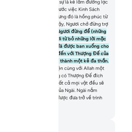
n nguồn Chỉ Đạo và ai thực sự là kẻ lầm đường lạc
”
86
.
Ngươi đã không mong ước việc Kinh Sách
ợc ban xuống cho Ngươi nhưng đó là hồng phúc từ
i Thượng Đế của Ngươi; vì vậy, Ngươi chớ đừng trợ
úp những kẻ vô đức tin.
87
.
Ngươi đừng để (những
 đa thần này) làm cho Ngươi từ bỏ những lời mặc
ải của Allah sau khi chúng đã được ban xuống cho
ươi mà Ngươi hãy kêu gọi đến với Thượng Đế của
ươi; và Ngươi hãy đừng trở thành một kẻ đa thần.
.
Ngươi chớ đừng cầu nguyện cùng với Allah một
ần linh nào khác bởi lẽ không có Thượng Đế đích
ực nào khác ngoài Ngài cả. Tất cả mọi vật đều sẽ
êu vong ngoại trừ Sắc Diện của Ngài. Ngài nắm
yền xét xử và các ngươi sẽ được đưa trở về trình
ện Ngài.
uwwad Center
i chú và suy ngẫm