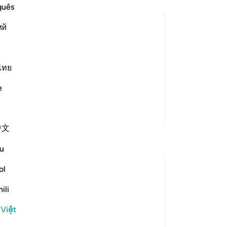
đế
guês
lối.
ий
đư
nơ
id
the Message and recite the Qur'an to
gi
kẻ
ไทย
k to the return, which is the Day of
kh
e prophethood he was entrusted with.
e
Ng
Ng
Thêm các bản Tafsir
88
中文
th
Suy ngẫm
th
u
ti
Hana Alasry
qu
ol
6 năm trước
·
Tham chiếu
ayah 28:83-88
di
I imagine the Prophet (SAW) receiving
ili
-
R
these verses and I imagine how hearing
 Việt
the story of Musa and Musa AS's
Gh
confidence and strength in standing