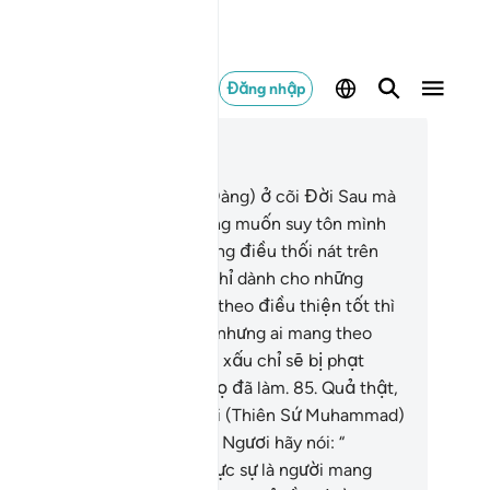
Đăng nhập
c trong ngữ cảnh
ơng 28, Trang 396, Juz 20
.
Đó là ngôi nhà (nơi Thiên Đàng) ở cõi Đời Sau mà
 đã tạo ra cho những ai không muốn suy tôn mình
o cả và cũng không làm những điều thối nát trên
ái đất. Và kết cuộc tốt đẹp chỉ dành cho những
ười ngoan đạo.
84
.
Ai mang theo điều thiện tốt thì
 được phần thưởng tốt hơn nhưng ai mang theo
ều xấu thì những ai làm điều xấu chỉ sẽ bị phạt
ang bằng với điều xấu mà họ đã làm.
85
.
Quả thật,
ng đã ban Qur’an cho Ngươi (Thiên Sứ Muhammad)
 đưa Ngươi trở lại cố hương. Ngươi hãy nói: “
ượng Đế của Ta biết rõ ai thực sự là người mang