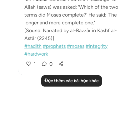
Allah (saws) was asked: 'Which of the two
terms did Moses complete?' He said: 'The
longer and more complete one.'
[Sound: Narrated by al-Bazzâr in Kashf al-
Astâr (2245)]
#hadith
#prophets
#moses
#integrity
#hardwork
1
0
Đọc thêm các bài học khác
Notes
placeholders
close