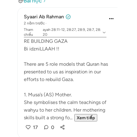
Bài học
Syaari Ab Rahman
2 năm trước
·
Tham
ayah 28:11-12, 28:27, 28:9, 28:7, 28:
chiếu
20
RE BUILDING GAZA
Bi idzniLLAAH !!
There are 5 role models that Quran has
presented to us as inspiration in our
efforts to rebuild Gaza.
1. Musa’s (AS) Mother.
She symbolises the calm teachings of
wahyu to her children. Her mothering
skills built a strong fo...
Xem tiếp
17
0