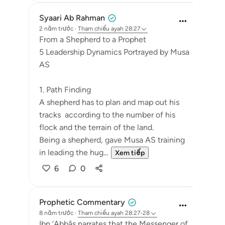
Syaari Ab Rahman
2 năm trước
·
Tham chiếu
ayah 28:27
From a Shepherd to a Prophet
5 Leadership Dynamics Portrayed by Musa
AS
1. Path Finding
A shepherd has to plan and map out his
tracks according to the number of his
flock and the terrain of the land.
Being a shepherd, gave Musa AS training
in leading the hug...
Xem tiếp
6
0
Prophetic Commentary
8 năm trước
·
Tham chiếu
ayah 28:27-28
Ibn ‘Abbâs narrates that the Messenger of