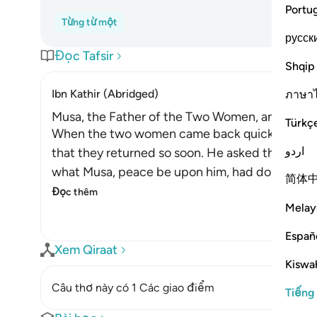
Portu
Từng từ một
русск
Đọc Tafsir
Shqip
Ibn Kathir (Abridged)
ภาษา
Musa, the Father of the Two Women, and His M
Türkç
When the two women came back quickly with th
اردو
that they returned so soon. He asked them wh
what Musa, peace be upon him, had done. So he
简体
Đọc thêm
Melay
Españ
Xem Qiraat
Kiswah
Câu thơ này có 1 Các giao điểm
Tiếng