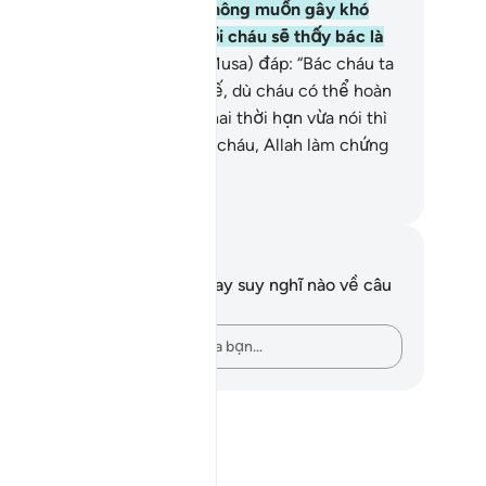
m thì đó là tùy cháu; bác không muốn gây khó
ăn cho cháu; insha-Allah, rồi cháu sẽ thấy bác là
t người lương thiện.”
28
.
(Musa) đáp: “Bác cháu ta
 thỏa thuận với nhau như thế, dù cháu có thể hoàn
 bất cứ thời hạn nào trong hai thời hạn vừa nói thì
c vẫn không được hờn ghét cháu, Allah làm chứng
o điều chúng ta vừa nói.”
uwwad Center
i chú và suy ngẫm
n không có bất kỳ ghi chú hay suy nghĩ nào về câu
ơ này.
Hãy ghi lại những suy nghĩ của bạn…