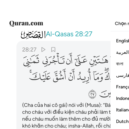
Chọn 
028
قال اني اريد ان انكحك احدى ابنتي ها
Al-Qasas
28:27
Englis
28:27
العربية
ﲫ
ﲬ
ﲭ
ﲮ
ﲯ
ﲰ
বাংলা
ﲷﲸ
ﲹ
ﲺ
ﲻ
ﲼ
ﲽﲾ
ارسی
França
ﳅ
Indon
(Cha của hai cô gái) nói với (Musa): “Bác có ý
Italia
cho cháu với điều kiện cháu phải làm thuê ch
nếu cháu muốn làm thêm cho đủ mười năm thì
Dutch
khó khăn cho cháu; insha-Allah, rồi cháu sẽ th