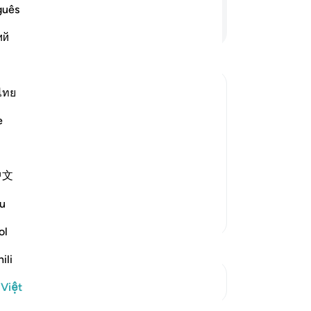
đã 
guês
rồ
Tiếp tục đọc
ий
“L
đi
ng
“C
ไทย
về
arriage to One of Them
e
th
e sheep, their father was surprised
câ
at had happened, and they told him
“C
 sent one of them to call him
…
中文
làm
cô
u
an
Thêm các bản Tafsir
gi
ol
27
ili
mộ
Xem các điểm giao nhau
ki
 Việt
nă