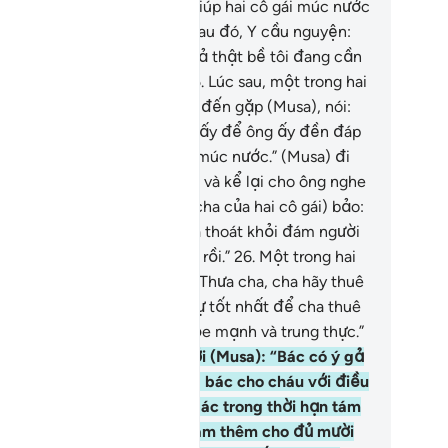
lớn tuổi.”
24
.
Thế là, Musa giúp hai cô gái múc nước
i lui về nghỉ dưới bóng cây. Sau đó, Y cầu nguyện:
ạy Thượng Đế của bề tôi, quả thật bề tôi đang cần
ều tốt đẹp Ngài ban cho.”
25
.
Lúc sau, một trong hai
ười phụ nữ kia bẽn lẽn bước đến gặp (Musa), nói:
ha tôi mời anh đến gặp ông ấy để ông ấy đền đáp
 việc anh đã giúp chúng tôi múc nước.” (Musa) đi
eo cô gái đến gặp người cha và kể lại cho ông nghe
u chuyện của mình. (Người cha của hai cô gái) bảo:
ậu chớ lo sợ, cậu thực sự đã thoát khỏi đám người
 điều sai quấy bất công kia rồi.”
26
.
Một trong hai
 gái nói (với cha của mình): “Thưa cha, cha hãy thuê
h ấy giúp việc. Người thực sự tốt nhất để cha thuê
úp việc nên là một người khỏe mạnh và trung thực.”
.
(Cha của hai cô gái) nói với (Musa): “Bác có ý gả
t trong hai đứa con gái của bác cho cháu với điều
ện cháu phải làm thuê cho bác trong thời hạn tám
m; nhưng nếu cháu muốn làm thêm cho đủ mười