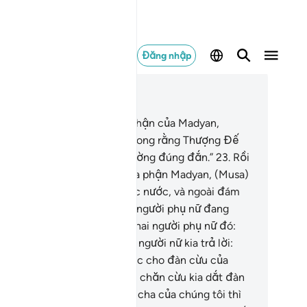
Đăng nhập
c trong ngữ cảnh
ơng 28, Trang 388, Juz 20
.
Khi chạy trốn về phía địa phận của Madyan,
usa) nói thầm một mình: “Mong rằng Thượng Đế
a ta sẽ dắt ta đi đến con đường đúng đắn.”
23
.
Rồi
i đến chỗ có nước thuộc địa phận Madyan, (Musa)
ấy một đám người đang múc nước, và ngoài đám
ười đó, (Musa) còn thấy hai người phụ nữ đang
ng riêng lẻ. (Musa) đến hỏi hai người phụ nữ đó:
i cô có chuyện gì vậy?” Hai người nữ kia trả lời:
húng tôi không thể múc nước cho đàn cừu của
nh uống trừ phi những người chăn cừu kia dắt đàn
u của họ rời khỏi chỗ đó; và cha của chúng tôi thì