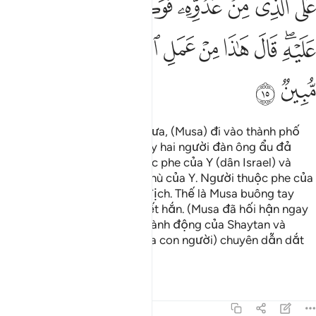
ﱣ
ﱤ
ﱥ
ﱦ
ﱧ
ﱨ
ﱩ
ﱪﱫ
ﱬ
ﱭ
ﱮ
ﱯ
ﱰﱱ
ﱲ
ﱳ
ﱴ
ﱵ
ﱶ
(Có một lần) vào buổi ban trưa, (Musa) đi vào thành phố
lúc thị dân không để ý, Y thấy hai người đàn ông ẩu đả
nhau nơi đó; một người thuộc phe của Y (dân Israel) và
người kia thuộc phe của kẻ thù của Y. Người thuộc phe của
Y gọi Y tiếp tay đánh lại kẻ địch. Thế là Musa buông tay
đánh kẻ thù và đã lỡ giết chết hắn. (Musa đã hối hận ngay
sau đó), bảo: “Đây đúng là hành động của Shaytan và
Shaytan rõ thật là kẻ thù (của con người) chuyên dẫn dắt
(họ) đến với sự lầm lạc.”
Tafsirs
Bài học
Suy ngẫm
28:16