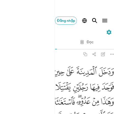
Đăng nhập
28. Al-Qasas
Từng câu từng chữ
Đọc
Bản dịch
: Translation Pioneers Center
28:15
ﱍ
ﱎ
ﱏ
ﱐ
ﱑ
ﱒ
ﱓ
دخل المدينة على حين غفلة من اهلها فوجد فيها رجلين يقتتلان هاذا
َدَخَلَ ٱلْمَدِينَةَ عَلَىٰ حِينِ غَفْلَةٍۢ مِّنْ أَهْلِهَا فَوَجَدَ فِيهَا رَجُلَيْنِ يَقْتَتِل
ﱔ
ﱕ
ﱖ
ﱗ
ﱘ
ﱙ
ﱚ
ﱛ
ﱜ
ﱝﱞ
ﱟ
ﱠ
ﱡ
ﱢ