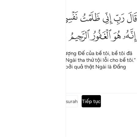
ﱷ
ﱸ
ﱹ
ﱺ
ﱻ
ﱼ
ﱽ
ﱾ
ال رب اني ظلمت نفسي فاغفر لي فغفر له انه هو الغفور الرحيم ١٦
ﱿﲀ
َالَ رَبِّ إِنِّى ظَلَمْتُ نَفْسِى فَٱغْفِرْ لِى فَغَفَرَ لَهُۥٓ ۚ إِنَّهُۥ هُوَ ٱلْغَفُور
ﲁ
ﲂ
ﲃ
ﲄ
ﲅ
(Musa) cầu nguyện: “Lạy Thượng Đế của bề tôi, bề tôi đã
bất công với chính mình, xin Ngài tha thứ tội lỗi cho bề tôi.”
Vậy là Y được Ngài tha thứ, bởi quả thật Ngài là Đấng
Hằng Tha Thứ, Nhân Từ.
Tafsirs
Bài học
Suy ngẫm
Đọc toàn bộ surah
Tiếp tục