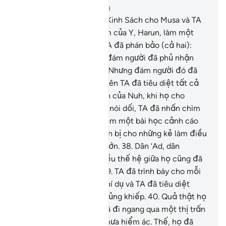
Chương 25, Trang 363, Juz 19
35
.
Quả thật, TA đã ban Kinh Sách cho Musa và TA
đã chỉ định người anh em của Y, Harun, làm một
người phò tá cho Y.
36
.
TA đã phán bảo (cả hai):
“Hai ngươi hãy ra đi gặp đám người đã phủ nhận
những Phép Lạ của TA.” (Nhưng đám người đó đã
phủ nhận hai người họ) nên TA đã tiêu diệt tất cả
bọn chúng.
37
.
Người dân của Nuh, khi họ cho
những Thiên Sứ (của TA) nói dối, TA đã nhấn chìm
họ dưới nước và lấy họ làm một bài học cảnh cáo
nhân loại. Và TA đã chuẩn bị cho những kẻ làm điều
sai quấy hình phạt đau đớn.
38
.
Dân ‘Ad, dân
Thamud, dân Rass và nhiều thế hệ giữa họ cũng đã
chịu số phận tương tự.
39
.
TA đã trình bày cho mỗi
thế hệ những hình ảnh thí dụ và TA đã tiêu diệt
từng thế hệ một cách khủng khiếp.
40
.
Quả thật họ
(những người Quraish) đã đi ngang qua một thị trấn
bị tàn phá bởi một trận mưa hiểm ác. Thế, họ đã