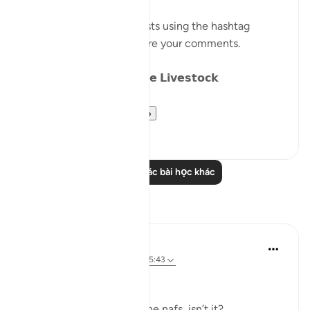
Catch up on previous posts using the hashtag
#Parables
and please share your comments.
𝗗𝗮𝘆 𝟴: 𝗪𝗮𝗻𝗱𝗲𝗿𝗶𝗻𝗴 𝗹𝗶𝗸𝗲 𝗟𝗶𝘃𝗲𝘀𝘁𝗼𝗰𝗸
We have alread...
Xem tiếp
15
15
Đọc thêm các bài học khác
Suy ngẫm
Dr Maryam Fayyaz
2 năm trước
·
Tham chiếu
ayah 25:43
﷽
It’s all about controlling the nafs, isn’t it?