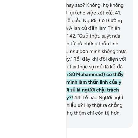
không từng nhìn thấy nó hay sao? Không, họ không
mong được phục sinh trở lại (cho việc xét xử).
41
.
Khi thấy Ngươi, họ chỉ chế giễu Ngươi, họ thường
bảo: “Lẽ nào đây là kẻ mà Allah cử đến làm Thiên
Sứ cho bọn mình chăng?”
42
.
“Quả thật, suýt nữa
thì Y đã làm cho bọn mình từ bỏ những thần linh
của bọn mình mất rồi nếu như bọn mình không thực
sự kiên trì với các đấng ấy.” Rồi đây khi đối diện với
sự trừng phạt thì họ sẽ biết ai thực sự mới là kẻ đã
lầm lạc.
43
.
Ngươi (Thiên Sứ Muhammad) có thấy
kẻ đã lấy dục vọng của mình làm thần linh của y
hay không? Lẽ nào Ngươi sẽ là người chịu trách
nhiệm cho việc làm của y?!
44
.
Lẽ nào Ngươi nghĩ
đa số bọn họ nghe hoặc hiểu ư? Họ thật ra chẳng
khác nào súc vật; không, họ thậm chí còn tệ hơn.
-
Ruwwad Center