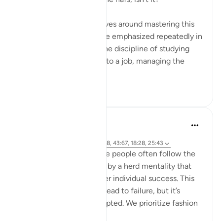
Life, in its essence, revolves around mastering this
inner struggle—a struggle emphasized repeatedly in
the Quran. Whether it’s the discipline of studying
hard, staying committed to a job, managing the
endles...
Xem tiếp
13
2
hafeez saba
2 năm trước
·
Tham chiếu
ayah 6:76-79, 39:17-18, 43:67, 18:28, 25:43
We live in a society where people often follow the
majority's opinion, driven by a herd mentality that
prioritizes conformity over individual success. This
mindset can sometimes lead to failure, but it’s
failure that's widely accepted. We prioritize fashion
ov...
Xem tiếp