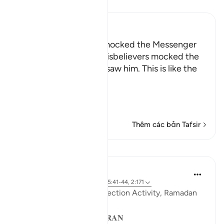
Đọc Tafsir
Ibn Kathir (Abridged)
How the Disbelievers mocked the Messenger
Allah tells us how the disbelievers mocked the
Messenger when they saw him. This is like the
Ayah,
وَإِذَا رَآ
…
Đọc thêm
Thêm các bản Tafsir
Bài học
Sohaib Saeed
4 năm trước
·
Tham chiếu
ayah 25:41-44, 2:171
QuranReflect Group Reflection Activity, Ramadan
1443/2022
𝐏𝐀𝐑𝐀𝐁𝐋𝐄𝐒 𝐈𝐍 𝐓𝐇𝐄 𝐐𝐔𝐑𝐀𝐍