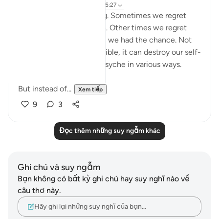
6 năm trước
·
Tham chiếu
ayah 25:27
Regret is a painful feeling. Sometimes we regret
something we have done. Other times we regret
things we didn't do when we had the chance. Not
only does regret feel horrible, it can destroy our self-
esteem and impact our psyche in various ways.
But instead of...
Xem tiếp
9
3
Đọc thêm những suy ngẫm khác
Ghi chú và suy ngẫm
Bạn không có bất kỳ ghi chú hay suy nghĩ nào về
câu thơ này.
Hãy ghi lại những suy nghĩ của bạn…