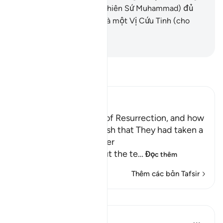
Thượng Đế của Ngươi (Thiên Sứ Muhammad) đủ
làm một Vị Hướng Dẫn và một Vị Cứu Tinh (cho
Ngươi).
-
Ruwwad Center
Đọc Tafsir
Ibn Kathir (Abridged)
The Terrors of the Day of Resurrection, and how
the Wrongdoers will wish that They had taken a
Path with the Messenger
Here Allah tells us about the te
…
Đọc thêm
Thêm các bản Tafsir
Bài học
Taimiyyah Zubair