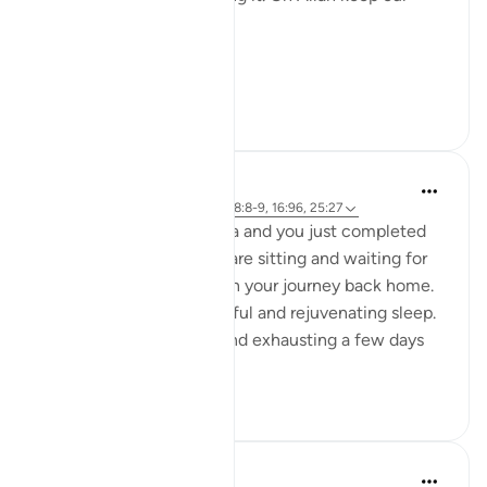
hearts clear and straight.
Aamiin.
11
2
A Siddiqui
5 năm trước
·
Tham chiếu
ayah 88:8-9, 16:96, 25:27
Imagine you are in Mecca and you just completed
your Hajj yesterday. You are sitting and waiting for
your bus so you can begin your journey back home.
You had a night of peaceful and rejuvenating sleep.
What felt so strenuous and exhausting a few days
ago is n...
Xem tiếp
34
5
A Siddiqui