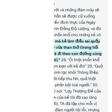
Chương 25, Trang 362, Juz 19
25
.
Và vào Ngày mà bầu trời và những đám mây sẽ
bị tách ra, rồi các Thiên Thần sẽ được cử xuống
đông đảo.
26
.
Vương quyền đích thực của Ngày
hôm đó thuộc về một mình Đấng Độ Lượng, và đó
là ngày đầy khó khăn và khốn khổ cho những kẻ vô
đức tin.
27
.
Và vào Ngày mà kẻ làm điều sai quấy
sẽ vừa cắn đầu ngón tay vừa than thở (trong hối
tiếc): “Ôi giá như mình đã đi theo con đường cùng
với Thiên Sứ (Muhammad).”
28
.
“Ôi thật khốn khổ
thay, ước gì mình đừng làm bạn với kẻ đó!”
29
.
“Quả
thật, chính hắn đã đưa mình lạc khỏi Thông Điệp
Nhắc Nhở sau khi mình đã tiếp thu Nó, quả thật
Shaytan chính là một tên phản bội loài người.”
30
.
Và Thiên Sứ (Muhammad) nói: “Lạy Thượng Đế của
bề tôi, quả thật người dân của bề tôi đã xao lãng
Qur’an này!”
31
.
Như thế đó, TA đã lập cho mỗi vị
Nabi một số kẻ thù trong đám người tội lỗi, nhưng