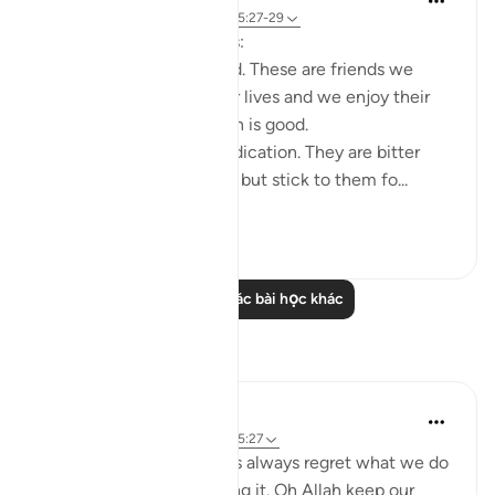
3 năm trước
·
Tham chiếu
ayah 25:27-29
Friends are of three kinds:
1. Those that are like food. These are friends we
need, they are part of our lives and we enjoy their
company. But moderation is good.
2. Those that are like medication. They are bitter
because of their honesty but stick to them fo...
Xem tiếp
26
5
Đọc thêm các bài học khác
Suy ngẫm
gemi hartojo
5 năm trước
·
Tham chiếu
ayah 25:27
Subhannallah we humans always regret what we do
and yet we keep repeating it. Oh Allah keep our