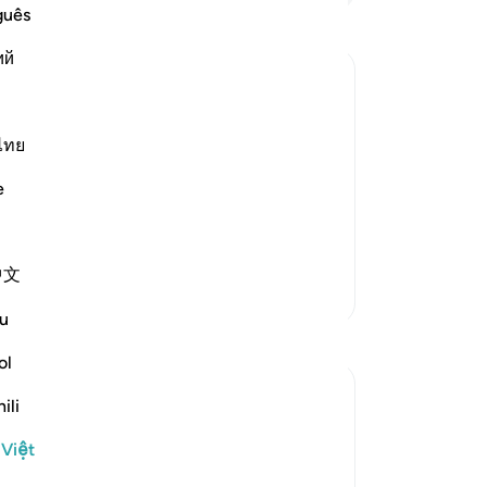
bi
guês
mu
ий
vậ
ba
nt and Distress
nh
s creatures and none can resist His
ng
ไทย
e is the One Who has no partners, Who
Ki
e
s. Allah said,
đư
xé
Mặ
中文
đi
Thêm các bản Tafsir
ai
u
ai
Ng
ol
nà
ili
củ
đi
 Việt
củ