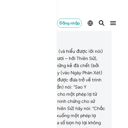
Đăng nhập
c trong ngữ cảnh
ơng 6, Trang 132, Juz 7
.
Quả thật chỉ những ai nghe (và hiểu được lời nói)
i đáp lại (lời kêu gọi của Ngươi – hỡi Thiên Sứ),
n (những kẻ vô đức tin là) những kẻ đã chết (bởi
ái tim của họ đã chết), rồi đây (vào Ngày Phán Xét)
lah sẽ phục sinh họ và họ sẽ được đưa trở về trình
ện Ngài.
37
.
(Những kẻ đa thần) nói: “Sao Y
uhammad) không được ban cho một phép lạ từ
ượng Đế của mình (để làm minh chứng cho sứ
ng của Y cơ chứ?) Ngươi (Thiên Sứ) hãy nói: “Chắc
ắn Allah thừa khả năng ban xuống một phép lạ
heo ý muốn của họ) nhưng đa số bọn họ lại không