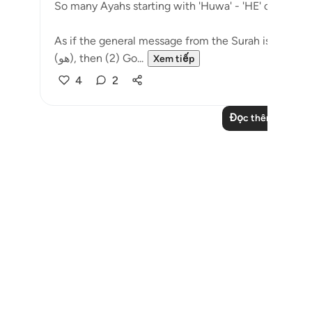
So many Ayahs starting with 'Huwa' - 'HE' or 'It is HIM
As if the general message from the Surah is to teach
(هو), then (2) Go...
Xem tiếp
4
2
Đọc thêm các bài 