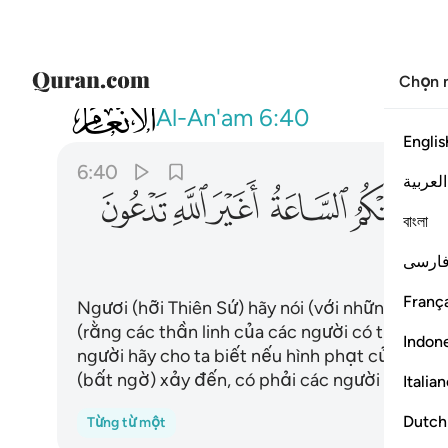
Chọn 
006
قل ارايتكم ان اتاكم عذاب الله او اتتكم
Al-An'am
6:40
Englis
6:40
العربية
ﲕ
ﲖ
ﲗ
ﲘ
ﲙ
ﲚ
বাংলা
ارسی
França
Ngươi (hỡi Thiên Sứ) hãy nói (với những kẻ đa
(rằng các thần linh của các người có thể mang l
Indon
người hãy cho ta biết nếu hình phạt của Alla
(bất ngờ) xảy đến, có phải các người sẽ cầu xi
Italia
Dutch
Từng từ một