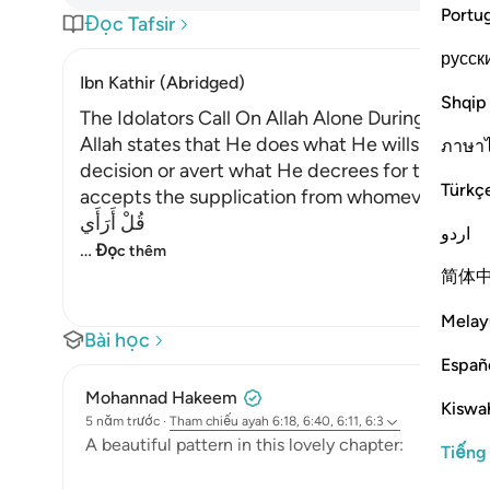
Portu
Đọc Tafsir
русск
Ibn Kathir (Abridged)
Shqip
The Idolators Call On Allah Alone During Torme
Allah states that He does what He wills with Hi
ภาษา
decision or avert what He decrees for them. H
Türkç
accepts the supplication from whomever He will
قُلْ أَرَأَي
اردو
…
Đọc thêm
简体
Melay
Bài học
Españ
Mohannad Hakeem
Kiswah
5 năm trước
·
Tham chiếu
ayah 6:18, 6:40, 6:11, 6:3
A beautiful pattern in this lovely chapter:
Tiếng