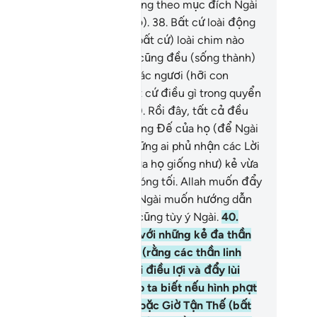
ết (Allah chỉ ban phép lạ xuống theo mục đích Ngài
ốn chứ không theo ý của họ).
38
.
Bất cứ loài động
t nào sống trên trái đất và (bất cứ) loài chim nào
y bằng đôi cánh của chúng cũng đều (sống thành)
ững cộng đồng giống như các ngươi (hỡi con
ười). TA đã không bỏ sót bất cứ điều gì trong quyển
nh (Mẹ - Lawhu Al-Mahfuzh). Rồi đây, tất cả đều
ợc triệu tập trình diện Thượng Đế của họ (để Ngài
t xử và thưởng phạt).
39
.
Những ai phủ nhận các Lời
c Khải của TA, (hình ảnh của họ giống như) kẻ vừa
ếc vừa câm mắc kẹt trong bóng tối. Allah muốn đẩy
 vào lầm lạc là tùy ý Ngài và Ngài muốn hướng dẫn
 đến con đường ngay chính cũng tùy ý Ngài.
40
.
ươi (hỡi Thiên Sứ) hãy nói (với những kẻ đa thần
y): “Nếu các ngươi nói thật (rằng các thần linh
a các người có thể mang lại điều lợi và đẩy lùi
ều dữ) thì các người hãy cho ta biết nếu hình phạt
a Allah túm lấy các người hoặc Giờ Tận Thế (bất