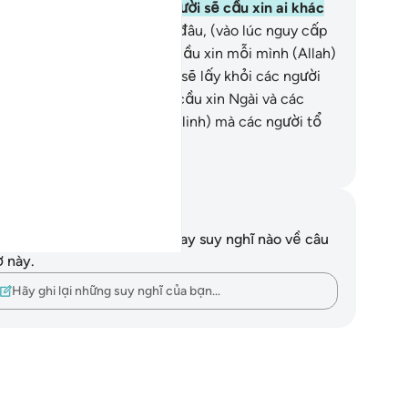
ờ) xảy đến, có phải các người sẽ cầu xin ai khác
oài Allah chứ?!”
41
.
“Không đâu, (vào lúc nguy cấp
) chắc chắn các người chỉ cầu xin mỗi mình (Allah)
 thôi. Nếu Ngài muốn, Ngài sẽ lấy khỏi các người
hững tai họa) mà các người cầu xin Ngài và các
ười sẽ quên bẵng (các thần linh) mà các người tổ
 (cùng với Allah).”
uwwad Center
i chú và suy ngẫm
n không có bất kỳ ghi chú hay suy nghĩ nào về câu
ơ này.
Hãy ghi lại những suy nghĩ của bạn…