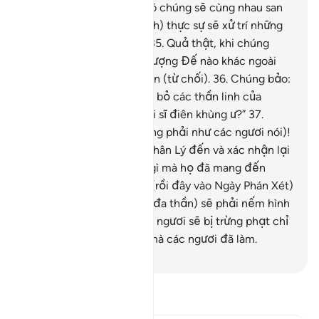
33
.
Cho nên, vào Ngày đó chúng sẽ cùng nhau san
sẻ hình phạt.
34
.
TA (Allah) thực sự sẽ xử trí những
kẻ tội lỗi đúng như thế.
35
.
Quả thật, khi chúng
được nhắc ‘Không có Thượng Đế nào khác ngoài
Allah’ thì chúng ngạo mạn (từ chối).
36
.
Chúng bảo:
“Chẳng lẽ chúng ta lại đi bỏ các thần linh của
chúng ta chỉ vì một gã thi sĩ điên khùng ư?”
37
.
Không, (Muhammad không phải như các ngươi nói)!
Y (đích thực) đã mang Chân Lý đến và xác nhận lại
các Thiên Sứ (về những gì mà họ đã mang đến
trước đó).
38
.
Quả thật, (rồi đây vào Ngày Phán Xét)
các ngươi (hỡi những kẻ đa thần) sẽ phải nếm hình
phạt đau đớn.
39
.
Và các ngươi sẽ bị trừng phạt chỉ
bởi những điều (tội lỗi) mà các ngươi đã làm.
-
Ruwwad Center
Đọc Tafsir