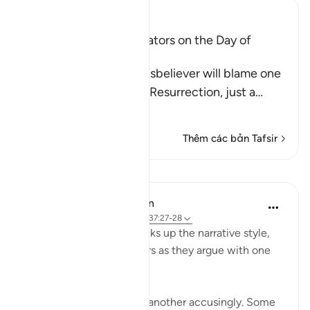
Ibn Kathir (Abridged)
The arguing of the Idolators on the Day of
Resurrection
Allah tells us that the disbeliever will blame one
another in the arena of Resurrection, just a
…
Đọc thêm
Thêm các bản Tafsir
Bài học
In the Shade of the Quran
31 tuần trước
·
Tham chiếu
ayah 37:27-28
Once more, the surah picks up the narrative style,
portraying the wrongdoers as they argue with one
another.
"They will turn upon one another accusingly. Some