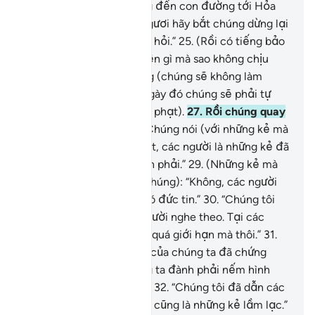
các ngươi hãy đưa chúng đến con đường tới Hỏa
Ngục.”
24
.
“Nhưng các ngươi hãy bắt chúng dừng lại
bởi chúng còn phải bị tra hỏi.”
25
.
(Rồi có tiếng bảo
họ): “Các ngươi có chuyện gì mà sao không chịu
giúp đỡ nhau?”
26
.
Không (chúng sẽ không làm
được gì cho nhau) bởi Ngày đó chúng sẽ phải tự
nạp mình (trước sự trừng phạt).
27
.
Rồi chúng quay
lại trách móc nhau.
28
.
Chúng nói (với những kẻ mà
chúng đi theo): “Quả thật, các người là những kẻ đã
đến gặp chúng tôi từ bên phải.”
29
.
(Những kẻ mà
chúng đi theo) nói (với chúng): “Không, các người
mới là những kẻ không có đức tin.”
30
.
“Chúng tôi
đâu có quyền bắt các người nghe theo. Tại các
người là đám người vượt quá giới hạn mà thôi.”
31
.
“Giờ đây Lời Thượng Đế của chúng ta đã chứng
thực với chúng ta. Chúng ta đành phải nếm hình
phạt (của Ngài) mà thôi.”
32
.
“Chúng tôi đã dẫn các
người đi lạc và chúng tôi cũng là những kẻ lầm lạc.”