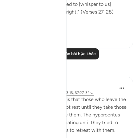
[of them] will say: You used to [whisper to us]
approaching us from the right!" (Verses 27-28)
This...
Xem tiếp
0
0
Đọc thêm các bài học khác
Suy ngẫm
tareq abed
8 năm trước
·
Tham chiếu
ayah 33:13, 37:27-32
One lesson to draw from is that those who leave the
obedience of Allah will not rest until they take those
who are on his obedience them. The hypprocrites
here couldnt stop at retreating until they tried to
convince the companions to retreat with them.
Maybe t...