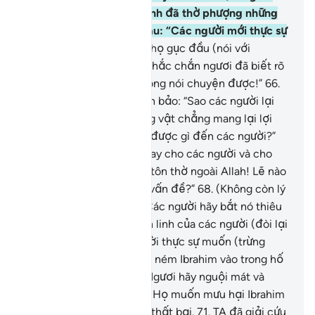
thẹn vì biết bản thân mình đã thờ phượng những
thứ vô dụng) rồi bảo nhau: “Các người mới thực sự
là những kẻ sai.”
65
.
Rồi họ gục đầu (nói với
Ibrahim trong xấu hổ): “Chắc chắn ngươi đã biết rõ
những bức tượng này không nói chuyện được!”
66
.
Ibrahim (nhân cơ hội) liền bảo: “Sao các người lại
tôn thờ ngoài Allah những vật chẳng mang lại lợi
ích cũng chẳng hãm hại được gì đến các người?”
67
.
“Thật đáng xấu hổ thay cho các người và cho
những vật mà các người tôn thờ ngoài Allah! Lẽ nào
các người không hiểu ra vấn đề?”
68
.
(Không còn lý
để tranh luận), họ nói: “Các người hãy bắt nó thiêu
sống để giúp những thần linh của các người (đòi lại
công bằng) nếu các người thực sự muốn (trừng
phạt nó).”
69
.
(Sau khi họ ném Ibrahim vào trong hố
lửa), TA phán: “Hỡi Lửa! Ngươi hãy nguội mát và
bằng an cho Ibrahim”
70
.
Họ muốn mưu hại Ibrahim
nhưng TA đã làm cho họ thất bại.
71
.
TA đã giải cứu