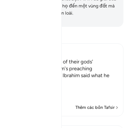
Y (Ibrahim) và Lut và đưa họ đến một vùng đất mà
TA đã ban phúc cho muôn loài.
-
Ruwwad Center
Đọc Tafsir
Ibn Kathir (Abridged)
The People's admission of their gods'
incapability, and Ibrahim's preaching
Allah tells us that when Ibrahim said what he
said, his people
فَرَجَعُواْ إ
…
Đọc thêm
Thêm các bản Tafsir
Bài học