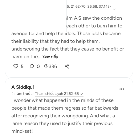
25 tuần trước
·
Tham
ayah 3:173-175, 65:3, 1:5, 21:62-70, 25:58, 37:143-
chiếu
144, 73:9
When the people of Ibrahim A.S saw the condition
of their idols, they asked each other to burn him to
avenge for and help the idols. Those idols became
their liability that they had to help them,
underscoring the fact that they cause no benefit or
harm on the...
Xem tiếp
5
0
336
A Siddiqui
4 năm trước
·
Tham chiếu
ayah 21:62-65
I wonder what happened in the minds of these
people that made them regress so far backwards
after recognizing their wrongdoing. And what a
lame reason they used to justify their previous
mind-set!