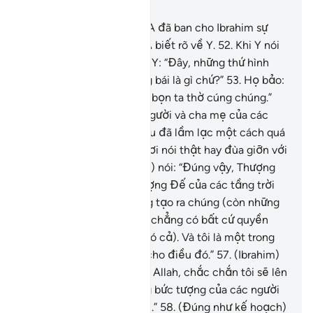
Chương 21, Trang 327, Juz 17
51
.
Quả thật trước đây TA đã ban cho Ibrahim sự
nhận thức đúng sai và TA biết rõ về Y.
52
.
Khi Y nói
với cha và người dân của Y: “Đây, những thứ hình
tượng mà các người sùng bái là gì chứ?”
53
.
Họ bảo:
“Bọn ta thấy cha mẹ của bọn ta thờ cúng chúng.”
54
.
(Ibrahim) bảo: “Các người và cha mẹ của các
người, tất cả, thật sự đều đã lầm lạc một cách quá
rõ ràng.”
55
.
Họ nói: “Ngươi nói thật hay đùa giỡn với
bọn ta đấy?”
56
.
(Ibrahim) nói: “Đúng vậy, Thượng
Đế của các người là Thượng Đế của các tầng trời
và trái đất, Đấng đã sáng tạo ra chúng (còn những
gì các người thờ phượng chẳng có bất cứ quyền
năng nào trong sự việc đó cả). Và tôi là một trong
những người làm chứng cho điều đó.”
57
.
(Ibrahim)
nói (trong lòng): “Thề bởi Allah, chắc chắn tôi sẽ lên
kế hoạch đập phá những bức tượng của các người
sau khi các người quay đi.”
58
.
(Đúng như kế hoạch)