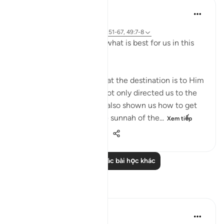
J Yousef
4 năm trước
·
Tham chiếu
ayah 2:258, 18:10, 21:51-67, 49:7-8
Allah (swt) directs us to what is best for us in this
religion
Allah (swt) has told us that the destination is to Him
and to Paradise. He has not only directed us to the
ultimate destination but also shown us how to get
there. The Qur’an and the sunnah of the...
Xem tiếp
23
2
1.114
Đọc thêm các bài học khác
Suy ngẫm
Jia 2233