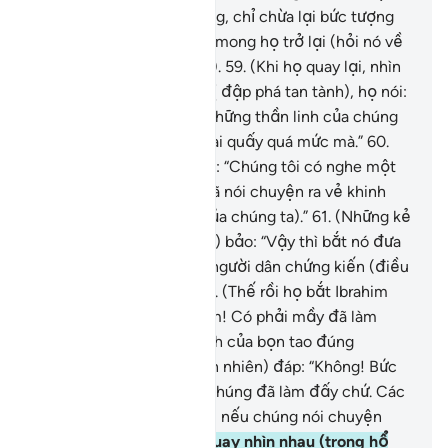
Ibrahim đã đập phá chúng, chỉ chừa lại bức tượng
lớn nhất, (Y làm thế) để mong họ trở lại (hỏi nó về
những điều mà Y đã làm).
59
.
(Khi họ quay lại, nhìn
thấy các bức tượng đã bị đập phá tan tành), họ nói:
“Ai đã làm điều này với những thần linh của chúng
ta? Hắn thật là một kẻ sai quấy quá mức mà.”
60
.
Một số trong bọn họ bảo: “Chúng tôi có nghe một
thanh niên tên Ibrahim đã nói chuyện ra vẻ khinh
miệt họ (các thần linh của chúng ta).”
61
.
(Những kẻ
cầm quyền trong bọn họ) bảo: “Vậy thì bắt nó đưa
ra trước công chúng để người dân chứng kiến (điều
tội lỗi mà nó đã làm).”
62
.
(Thế rồi họ bắt Ibrahim
đến) và bảo: “Này Ibrahim! Có phải mầy đã làm
điều này với các thần linh của bọn tao đúng
không?”
63
.
Ibrahim (thản nhiên) đáp: “Không! Bức
tượng lớn nhất này của chúng đã làm đấy chứ. Các
người hãy hỏi chúng xem nếu chúng nói chuyện
được.”
64
.
(Lúc đó) họ quay nhìn nhau (trong hổ