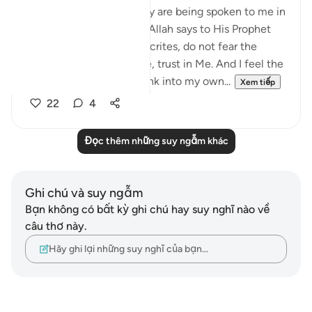
I hear the verses as if they are being spoken to me in
the stillness of Madinah. Allah says to His Prophet
ﷺ: do not obey the hypocrites, do not fear the
disbelievers, fear only Me, trust in Me. And I feel the
weight of those words sink into my own...
Xem tiếp
22
4
Đọc thêm những suy ngẫm khác
Ghi chú và suy ngẫm
Bạn không có bất kỳ ghi chú hay suy nghĩ nào về
câu thơ này.
Hãy ghi lại những suy nghĩ của bạn…