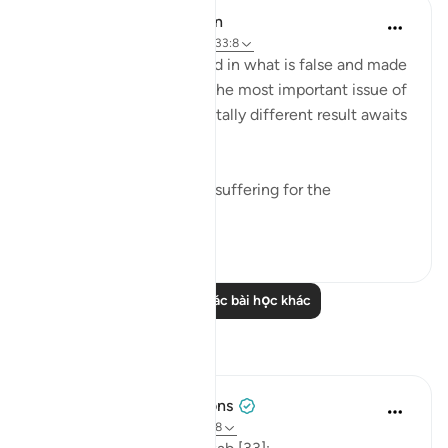
In the Shade of the Quran
31 tuần trước
·
Tham chiếu
ayah 33:8
As for those who believed in what is false and made
false claims concerning the most important issue of
all, the issue of faith, a totally different result awaits
them:
"He has prepared painful suffering for the
unbelievers." (Verse 8)
0
0
Đọc thêm các bài học khác
Suy ngẫm
Tulayhah Tafsir Translations
năm ngoái
·
Tham chiếu
ayah 33:8