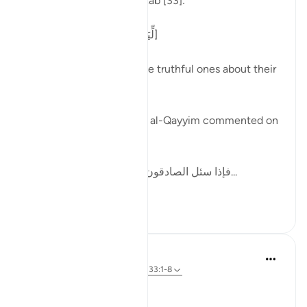
Allah says in surah al-Ahzab [33]:
[لِّيَسْأَلَ الصَّادِقِينَ عَن صِدْقِهِمْ]
'That He may question the truthful ones about their
truthfulness.' [8]
In one of his writings, ibn al-Qayyim commented on
this by writing:
[فإذا سئل الصادقون وحوسبوا على صدقهم، ف...
Xem tiếp
12
2
Dr Maryam Fayyaz
48 tuần trước
·
Tham chiếu
ayah 33:1-8
Bismillah