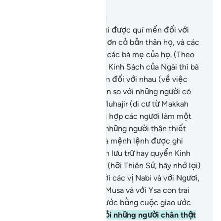
Đọc trong ngữ cảnh
Chương 33, Trang 419, Juz 21
6
.
Nabi (Muhammad) phải được quí mến đối với
những người có đức tin hơn cả bản thân họ, và các
bà vợ của Y được xem là các bà mẹ của họ. (Theo
sắc lệnh của Allah) trong Kinh Sách của Ngài thì bà
con ruột thịt được ưu tiên đối với nhau (về việc
hưởng gia tài thừa kế) hơn so với những người có
đức tin và những người Muhajir (di cư từ Makkah
đến Madinah), trừ trường hợp các ngươi làm một
hành động tử tế đối với những người thân thiết
nhất của các ngươi. Đó là mệnh lệnh được ghi
trong Kinh Sách (Văn bản lưu trữ hay quyển Kinh
Mẹ ở nơi Allah).
7
.
Ngươi (hỡi Thiên Sứ, hãy nhớ lại)
khi TA (Allah) giao ước với các vị Nabi và với Ngươi,
với Nuh, với Ibrahim, với Musa và với Ysa con trai
của Maryam, TA đã giao ước bằng cuộc giao ước
trịnh trọng.
8
.
Để Ngài hỏi những người chân thật