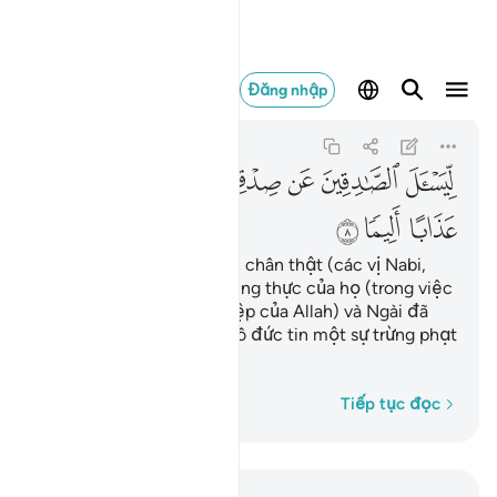
ليسال الصادقين عن صد
Đăng nhập
Al-Ahzab
33:8
33:8
ﱔ
ﱕ
ﱖ
ﱗﱘ
ﱙ
ﱚ
ﱛ
ﱜ
ﱝ
Để Ngài hỏi những người chân thật (các vị Nabi,
các vị Thiên Sứ) về sự trung thực của họ (trong việc
rao truyền Bức Thông Điệp của Allah) và Ngài đã
chuẩn bị cho những kẻ vô đức tin một sự trừng phạt
đau đớn.
Từng từ một
Tiếp tục đọc