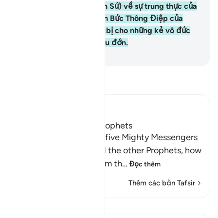
(các vị Nabi, các vị Thiên Sứ) về sự trung thực của
họ (trong việc rao truyền Bức Thông Điệp của
Allah) và Ngài đã chuẩn bị cho những kẻ vô đức
tin một sự trừng phạt đau đớn.
-
Ruwwad Center
Đọc Tafsir
Ibn Kathir (Abridged)
The Covenant of the Prophets
Allah tells us about the five Mighty Messengers
with strong resolve and the other Prophets, how
He took a covenant from th
…
Đọc thêm
Thêm các bản Tafsir
Bài học